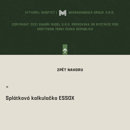
VYTVOŘIL SHOPTET
|
MIRANDAMEDIA GROUP, S.R.O.
COPYRIGHT 2021 ZÁHOŘÍ RUDEL S.R.O. PŘEROVSKÁ 38 BYSTŘICE POD
HOSTÝNEM 76861 ČESKÁ REPUBLIKA
×
Splátková kalkulačka ESSOX