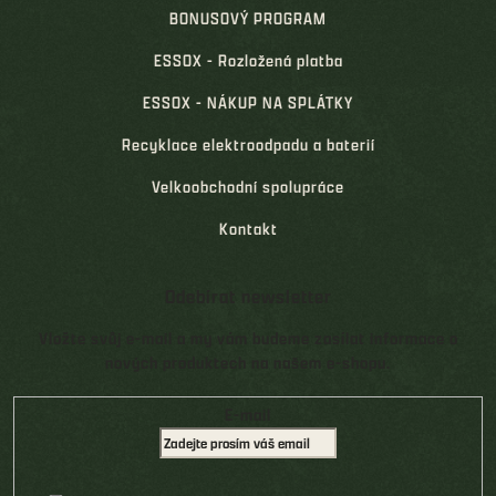
BONUSOVÝ PROGRAM
ESSOX - Rozložená platba
ESSOX - NÁKUP NA SPLÁTKY
Recyklace elektroodpadu a baterií
Velkoobchodní spolupráce
Kontakt
Odebírat newsletter
Vložte svůj e-mail a my vám budeme zasílat informace o
nových produktech na našem e-shopu.
E-mail