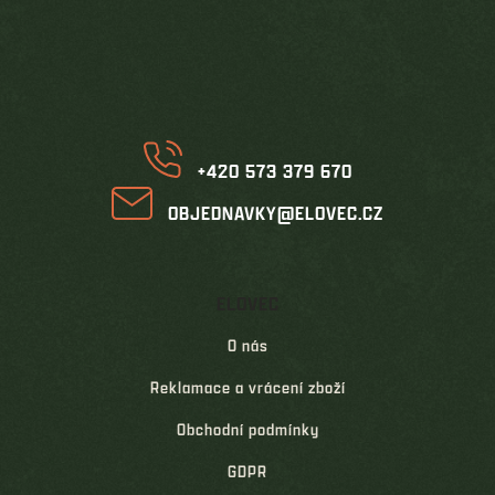
á
p
a
t
í
+420 573 379 670
OBJEDNAVKY@ELOVEC.CZ
ELOVEC
O nás
Reklamace a vrácení zboží
Obchodní podmínky
GDPR