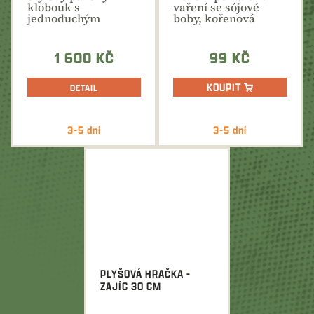
klobouk s
vaření se sójové
jednoduchým
boby, kořenová
zdobením. Vlněná
zelenina, rajčata a
plsť.
koření...
1 600 KČ
99 KČ
KOUPIT
DETAIL
3-5 dní
3-5 dní
PLYŠOVÁ HRAČKA -
ZAJÍC 30 CM