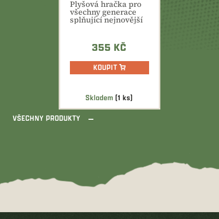
Plyšová hračka pro
všechny generace
splňující nejnovější
trend ECO
FRIENDLY.
355 KČ
KOUPIT
Skladem
(1 ks)
VŠECHNY PRODUKTY
Z