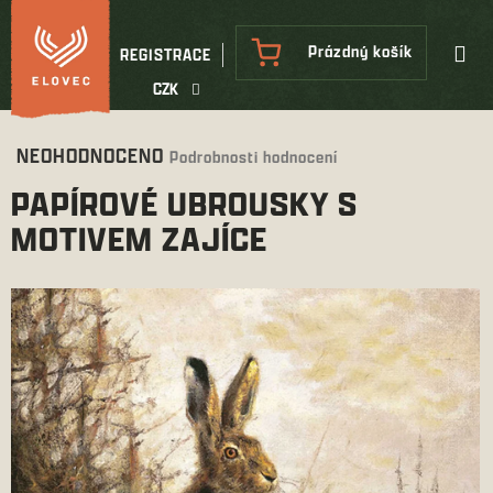
Přejít
na
NÁKUPNÍ
Prázdný košík
REGISTRACE
obsah
KOŠÍK
CZK
Průměrné
NEOHODNOCENO
Podrobnosti hodnocení
hodnocení
PAPÍROVÉ UBROUSKY S
produktu
je
MOTIVEM ZAJÍCE
0,0
z
5
hvězdiček.