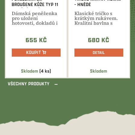
BROUŠENÉ KŮŽE TYP 11
- HNĚDÉ
- HNĚDÁ - PSÍ STOPY
Dámská peněženka
Klasické tričko s
pro uložení
krátkým rukávem.
hotovosti, dokladů i
Kvalitní bavlna s
karet. Broušená
příměsí elastanu,...
kůže,...
655 KČ
680 KČ
KOUPIT
DETAIL
Skladem
(4 ks)
Skladem
VŠECHNY PRODUKTY