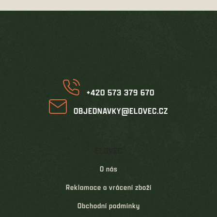
Z
á
p
a
t
í
+420 573 379 670
OBJEDNAVKY@ELOVEC.CZ
ELOVEC
O nás
Reklamace a vrácení zboží
Obchodní podmínky