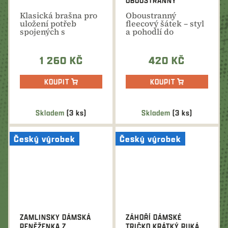
OBOUSTRANNÝ
Klasická brašna pro
Oboustranný
uložení potřeb
fleecový šátek – styl
spojených s
a pohodlí do
mysliveckými
každého počasí
aktivitami,...
1 260 KČ
420 KČ
KOUPIT
KOUPIT
Skladem
(3 ks)
Skladem
(3 ks)
Český výrobek
Český výrobek
ZAMLINSKY DÁMSKÁ
ZÁHOŘÍ DÁMSKÉ
PENĚŽENKA Z
TRIČKO KRÁTKÝ RUKÁV