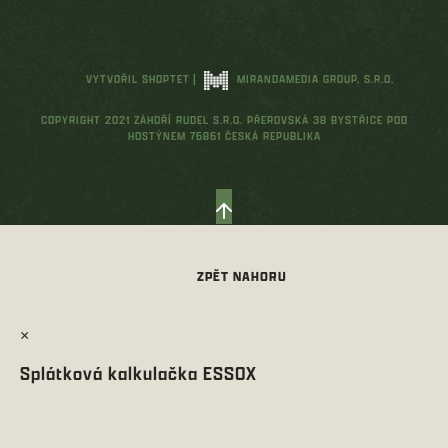
VYTVOŘIL SHOPTET
|
MIRANDAMEDIA GROUP, S.R.O.
COPYRIGHT 2021 ZÁHOŘÍ RUDEL S.R.O. PŘEROVSKÁ 38 BYSTŘICE POD
HOSTÝNEM 76861 ČESKÁ REPUBLIKA
×
Splátková kalkulačka ESSOX