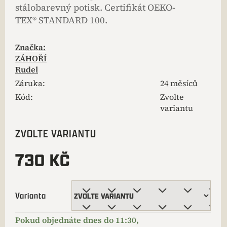
stálobarevný potisk. Certifikát OEKO-
TEX® STANDARD 100.
Značka:
ZÁHOŘÍ
Rudel
Záruka
:
24 měsíců
Kód:
Zvolte
variantu
ZVOLTE VARIANTU
730 KČ
Varianta