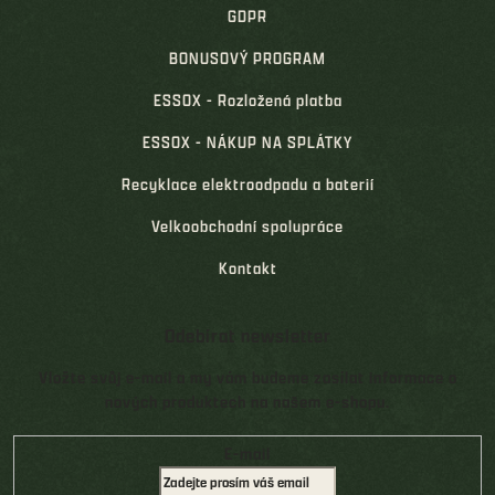
GDPR
BONUSOVÝ PROGRAM
ESSOX - Rozložená platba
ESSOX - NÁKUP NA SPLÁTKY
Recyklace elektroodpadu a baterií
Velkoobchodní spolupráce
Kontakt
Odebírat newsletter
Vložte svůj e-mail a my vám budeme zasílat informace o
nových produktech na našem e-shopu.
E-mail