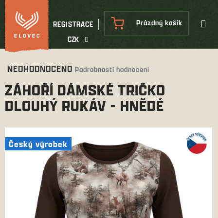
Přejít
na
NÁKUPNÍ
Prázdný košík
REGISTRACE
obsah
KOŠÍK
CZK
Průměrné
NEOHODNOCENO
Podrobnosti hodnocení
hodnocení
ZÁHOŘÍ DÁMSKÉ TRIČKO
produktu
je
DLOUHÝ RUKÁV - HNĚDÉ
0,0
z
5
hvězdiček.
Český výrobek
Český výrobek