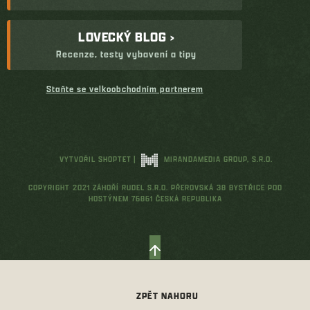
LOVECKÝ BLOG ›
Recenze, testy vybavení a tipy
Staňte se velkoobchodním partnerem
VYTVOŘIL SHOPTET
|
MIRANDAMEDIA GROUP, S.R.O.
COPYRIGHT 2021 ZÁHOŘÍ RUDEL S.R.O. PŘEROVSKÁ 38 BYSTŘICE POD
HOSTÝNEM 76861 ČESKÁ REPUBLIKA