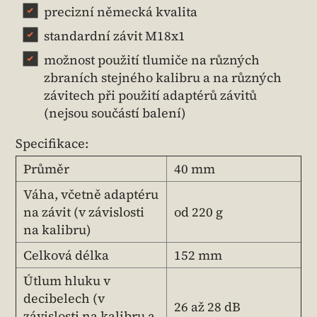
precizní německá kvalita
standardní závit M18x1
možnost použití tlumiče na různých
zbraních stejného kalibru a na různých
závitech při použití adaptérů závitů
(nejsou součástí balení)
Specifikace:
Průměr
40 mm
Váha, včetně adaptéru
na závit (v závislosti
od 220 g
na kalibru)
Celková délka
152 mm
Útlum hluku v
decibelech (v
26 až 28 dB
závislosti na kalibru a