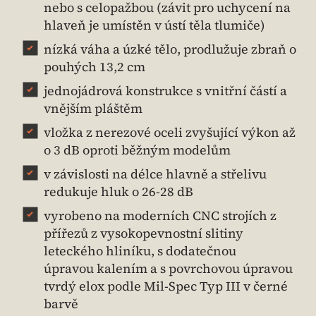
nebo s celopažbou (závit pro uchycení na
hlaveň je umístěn v ústí těla tlumiče)
nízká váha a úzké tělo, prodlužuje zbraň o
pouhých 13,2 cm
jednojádrová konstrukce s vnitřní částí a
vnějším pláštěm
vložka z nerezové oceli zvyšující výkon až
o 3 dB oproti běžným modelům
v závislosti na délce hlavně a střelivu
redukuje hluk o 26-28 dB
vyrobeno na moderních CNC strojích z
přířezů z vysokopevnostní slitiny
leteckého hliníku, s dodatečnou
úpravou kalením a s povrchovou úpravou
tvrdý elox podle Mil-Spec Typ III v černé
barvě