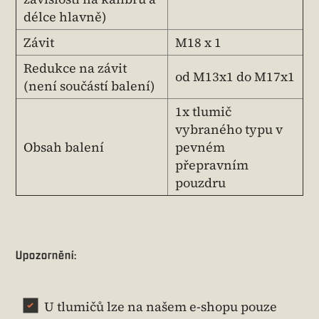
délce hlavně)
Závit
M18 x 1
Redukce na závit
od M13x1 do M17x1
(není součástí balení)
1x tlumič
vybraného typu v
Obsah balení
pevném
přepravním
pouzdru
Upozornění:
U tlumičů lze na našem e-shopu pouze