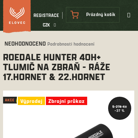
Přejít
na
NÁKUPNÍ
Prázdný košík
REGISTRACE
obsah
KOŠÍK
CZK
Průměrné
NEOHODNOCENO
Podrobnosti hodnocení
hodnocení
ROEDALE HUNTER 40H+
produktu
je
TLUMIČ NA ZBRAŇ - RÁŽE
0,0
17.HORNET & 22.HORNET
z
5
hvězdiček.
AKCE
AKCE
Výprodej
Výprodej
Zbrojní průkaz
Zbrojní průkaz
5 274 Kč
–37 %