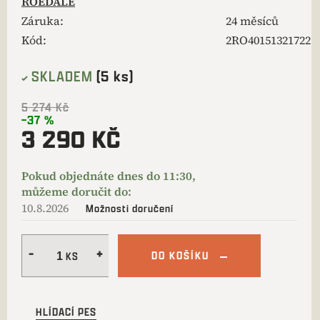
ROEDALE
Záruka
:
24 měsíců
Kód:
2RO40151321722
SKLADEM
(5 ks)
5 274 Kč
–37 %
3 290 KČ
10.8.2026
Možnosti doručení
DO KOŠÍKU
HLÍDACÍ PES