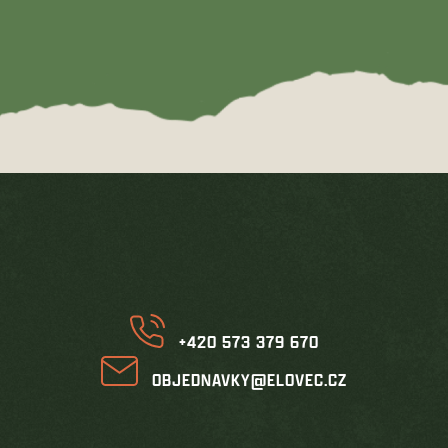
Z
á
p
a
t
í
+420 573 379 670
OBJEDNAVKY@ELOVEC.CZ