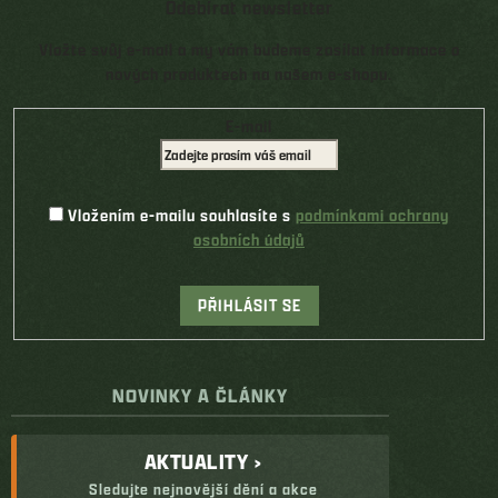
Odebírat newsletter
Vložte svůj e-mail a my vám budeme zasílat informace o
nových produktech na našem e-shopu.
E-mail
Vložením e-mailu souhlasíte s
podmínkami ochrany
osobních údajů
PŘIHLÁSIT SE
NOVINKY A ČLÁNKY
AKTUALITY ›
Sledujte nejnovější dění a akce