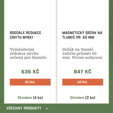
ROEDALE REDUKCE
MAGNETICKÝ DRŽÁK NA
ZÁVITU M18X1
TLUMIČ PR. 60 MM
Vyměnitelná
Držák na tlumič,
redukce závitu
vnitřní průměr 60
určená pro tlumiče
mm. Pevné uchycení
německé značky
pomocí
Roedale při...
magnetických...
636 KČ
847 KČ
DETAIL
DETAIL
Skladem
(4 ks)
Skladem
(2 ks)
VŠECHNY PRODUKTY