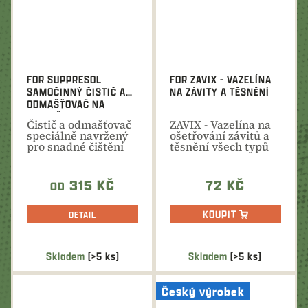
FOR SUPPRESOL
FOR ZAVIX - VAZELÍNA
SAMOČINNÝ ČISTIČ A
NA ZÁVITY A TĚSNĚNÍ
ODMAŠŤOVAČ NA
TLUMIČE
Čistič a odmašťovač
ZAVIX - Vazelína na
speciálně navržený
ošetřování závitů a
pro snadné čištění
těsnění všech typů
všech typů...
svítidel
315 KČ
72 KČ
OD
KOUPIT
DETAIL
Skladem
(>5 ks)
Skladem
(>5 ks)
Český výrobek