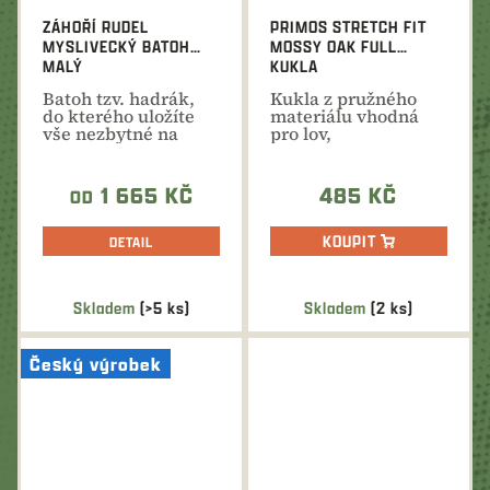
ZÁHOŘÍ RUDEL
PRIMOS STRETCH FIT
MYSLIVECKÝ BATOH
MOSSY OAK FULL
MALÝ
KUKLA
Batoh tzv. hadrák,
Kukla z pružného
do kterého uložíte
materiálu vhodná
vše nezbytné na
pro lov,
vycházku do
fotografování nebo
přírody...
pozorování...
1 665 KČ
485 KČ
OD
KOUPIT
DETAIL
Skladem
(>5 ks)
Skladem
(2 ks)
Český výrobek