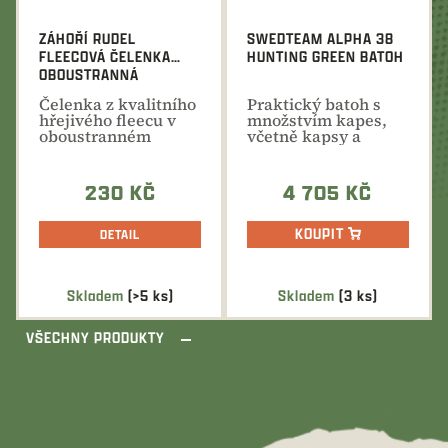
ZÁHOŘÍ RUDEL
SWEDTEAM ALPHA 38
FLEECOVÁ ČELENKA
HUNTING GREEN BATOH
OBOUSTRANNÁ
Čelenka z kvalitního
Praktický batoh s
hřejivého fleecu v
množstvím kapes,
oboustranném
včetně kapsy a
barevném
úchytu pro přenos
provedení....
zbraně....
230 KČ
4 705 KČ
KOUPIT
DETAIL
Skladem
(>5 ks)
Skladem
(3 ks)
VŠECHNY PRODUKTY