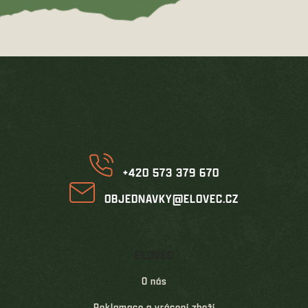
Z
á
p
a
t
í
+420 573 379 670
OBJEDNAVKY@ELOVEC.CZ
ELOVEC
O nás
Reklamace a vrácení zboží