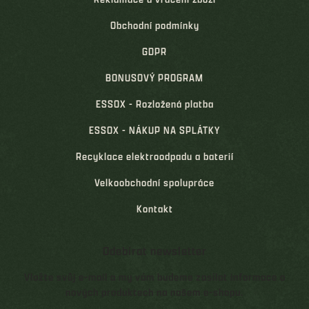
Obchodní podmínky
GDPR
BONUSOVÝ PROGRAM
ESSOX - Rozložená platba
ESSOX - NÁKUP NA SPLÁTKY
Recyklace elektroodpadu a baterií
Velkoobchodní spolupráce
Kontakt
Odebírat newsletter
Vložte svůj e-mail a my vám budeme zasílat informace o
nových produktech na našem e-shopu.