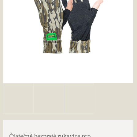
Částečně bezprsté rukavice pro