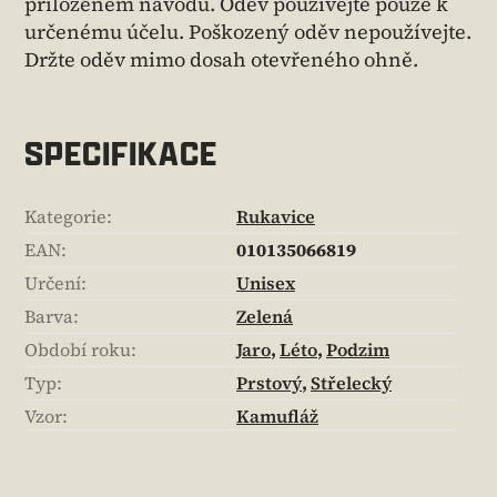
přiloženém návodu. Oděv používejte pouze k
určenému účelu. Poškozený oděv nepoužívejte.
Držte oděv mimo dosah otevřeného ohně.
SPECIFIKACE
Kategorie
:
Rukavice
EAN
:
010135066819
Určení
:
Unisex
Barva
:
Zelená
Období roku
:
Jaro
,
Léto
,
Podzim
Typ
:
Prstový
,
Střelecký
Vzor
:
Kamufláž