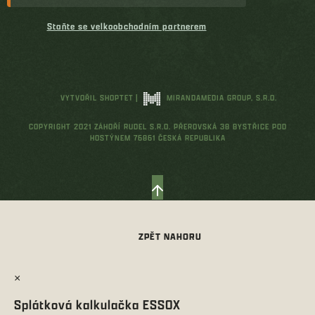
Staňte se velkoobchodním partnerem
VYTVOŘIL SHOPTET
|
MIRANDAMEDIA GROUP, S.R.O.
COPYRIGHT 2021 ZÁHOŘÍ RUDEL S.R.O. PŘEROVSKÁ 38 BYSTŘICE POD
HOSTÝNEM 76861 ČESKÁ REPUBLIKA
×
Splátková kalkulačka ESSOX