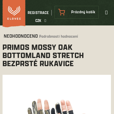
Přejít
na
NÁKUPNÍ
Prázdný košík
REGISTRACE
obsah
KOŠÍK
CZK
Průměrné
NEOHODNOCENO
Podrobnosti hodnocení
hodnocení
PRIMOS MOSSY OAK
produktu
je
BOTTOMLAND STRETCH
0,0
BEZPRSTÉ RUKAVICE
z
5
hvězdiček.