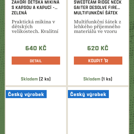
ZÁHOŘÍ DĚTSKÁ MIKINA
SWEDTEAM RIDGE NECK
S KAPSOU A KAPUCÍ -
GAITER DESOLVE FIRE
ZELENÁ
MULTIFUNKČNÍ ŠÁTEK
Praktická mikina v
Multifunkční šátek z
dětských
lehkého příjemného
velikostech. Kvalitní
materiálu ve vzoru
bavlna s příměsí
Desolve®Fire.
elastanu,...
640 KČ
620 KČ
KOUPIT
DETAIL
Skladem
(2 ks)
Skladem
(1 ks)
Český výrobek
Český výrobek