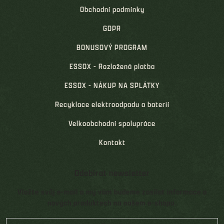
Obchodní podmínky
GDPR
BONUSOVÝ PROGRAM
ESSOX - Rozložená platba
ESSOX - NÁKUP NA SPLÁTKY
Recyklace elektroodpadu a baterií
Velkoobchodní spolupráce
Kontakt
Odebírat newsletter
Vložte svůj e-mail a my vám budeme zasílat informace o
nových produktech na našem e-shopu.