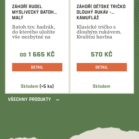
ZÁHOŘÍ RUDEL
ZÁHOŘÍ DĚTSKÉ TRIČKO
MYSLIVECKÝ BATOH
DLOUHÝ RUKÁV -
MALÝ
KAMUFLÁŽ
Batoh tzv. hadrák,
Klasické tričko s
do kterého uložíte
dlouhým rukávem.
vše nezbytné na
Kvalitní bavlna
vycházku do
vhodná pro dětskou
přírody...
pokožku...
1 665 KČ
570 KČ
OD
DETAIL
DETAIL
Skladem
(>5 ks)
Skladem
VŠECHNY PRODUKTY