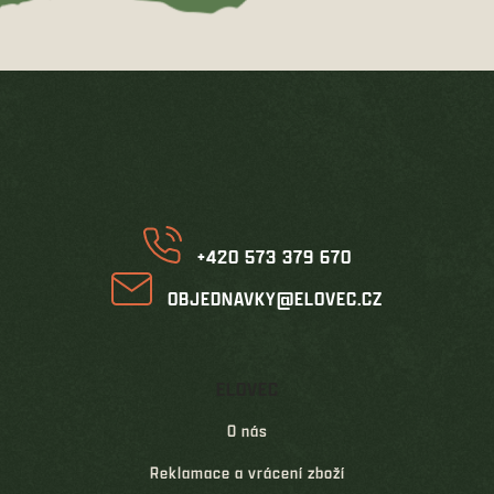
Z
á
p
a
t
í
+420 573 379 670
OBJEDNAVKY@ELOVEC.CZ
ELOVEC
O nás
Reklamace a vrácení zboží