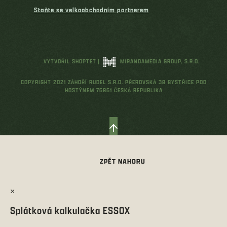
Staňte se velkoobchodním partnerem
VYTVOŘIL SHOPTET
|
MIRANDAMEDIA GROUP, S.R.O.
COPYRIGHT 2021 ZÁHOŘÍ RUDEL S.R.O. PŘEROVSKÁ 38 BYSTŘICE POD
HOSTÝNEM 76861 ČESKÁ REPUBLIKA
×
Splátková kalkulačka ESSOX