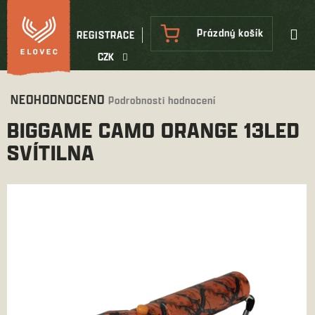
Přejít
na
NÁKUPNÍ
Prázdný košík
REGISTRACE
obsah
KOŠÍK
CZK
Průměrné
NEOHODNOCENO
Podrobnosti hodnocení
hodnocení
BIGGAME CAMO ORANGE 13LED
produktu
je
SVÍTILNA
0,0
z
5
hvězdiček.