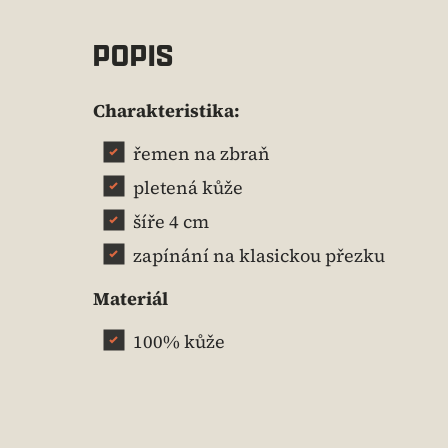
POPIS
Charakteristika:
řemen na zbraň
pletená kůže
šíře 4 cm
zapínání na klasickou přezku
Materiál
100% kůže