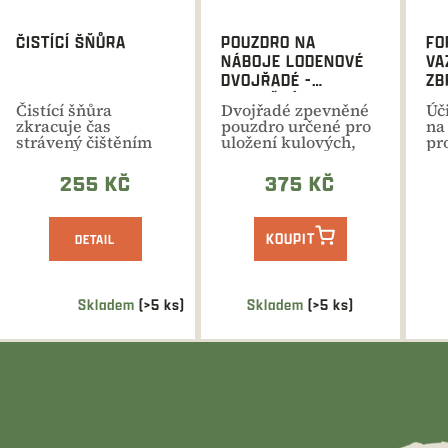
ČISTÍCÍ ŠŇŮRA
POUZDRO NA
FO
NÁBOJE LODENOVÉ
VA
DVOJŘADÉ -
ZB
ZPEVNĚNÉ,
Čistící šňůra
Dvojřadé zpevněné
Úč
KOMBINOVANÉ
zkracuje čas
pouzdro určené pro
na
2XB+3XK+4XH
strávený čištěním
uložení kulových,
pr
zbraně, protože
brokových i
vn
zaručuje...
menších...
po
255 KČ
375 KČ
KOUPIT
DETAIL
Skladem
(>5 ks)
Skladem
(>5 ks)
Průměrné
hodnocení
produktu
je
5,0
z
5