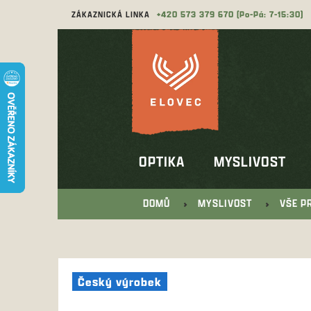
Přejít
ZÁKAZNICKÁ LINKA
573 379 670
na
obsah
OPTIKA
MYSLIVOST
DOMŮ
MYSLIVOST
VŠE P
Český výrobek
Český výrobek