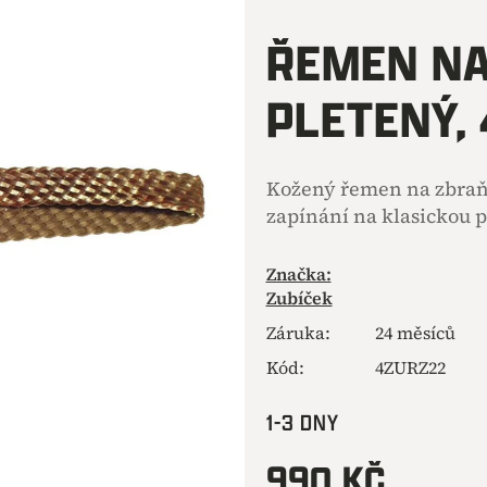
hodnocení
produktu
ŘEMEN NA
je
0,0
PLETENÝ,
z
5
hvězdiček.
Kožený řemen na zbraň š
zapínání na klasickou 
Značka:
Zubíček
Záruka
:
24 měsíců
Kód:
4ZURZ22
1-3 DNY
990 KČ