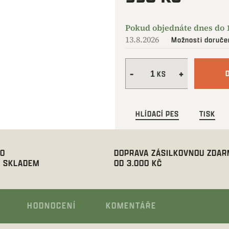
Měrná
cena:
13.8.2026
Možnosti doruče
HLÍDACÍ PES
TISK
00
DOPRAVA ZÁSILKOVNOU ZDA
 SKLADEM
OD 3.000 KČ
HODNOCENÍ
KOMENTÁŘE