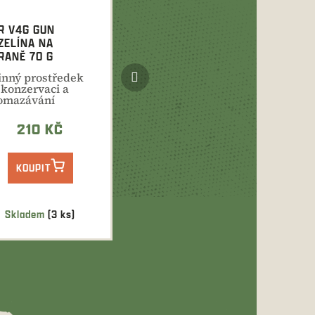
R V4G GUN
ZELÍNA NA
RANĚ 70 G
Další
inný prostředek
produkt
 konzervaci a
omazávání
itřních a vnějších
vrchů...
210 KČ
KOUPIT
Skladem
(3 ks)