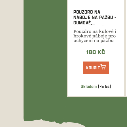
POUZDRO NA
NÁBOJE NA PAŽBU -
GUMOVÉ,
KOMBINOVANÉ
Pouzdro na kulové i
3XB+4XK
brokové náboje pro
uchycení na pažbu
je vyrobeno z
pružné...
180 KČ
KOUPIT
Skladem
(>5 ks)