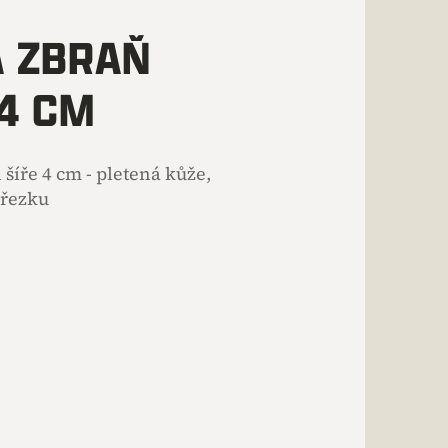
 ZBRAŇ
 4 CM
íře 4 cm - pletená kůže,
přezku