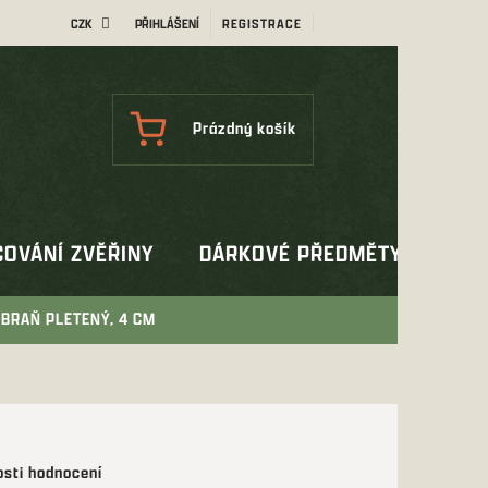
CZK
PŘIHLÁŠENÍ
REGISTRACE
NÁKUPNÍ
Prázdný košík
KOŠÍK
OVÁNÍ ZVĚŘINY
DÁRKOVÉ PŘEDMĚTY
OUT
BRAŇ PLETENÝ, 4 CM
sti hodnocení