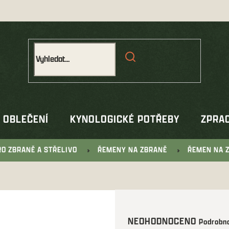
OBLEČENÍ
KYNOLOGICKÉ POTŘEBY
ZPRAC
RO ZBRANĚ A STŘELIVO
ŘEMENY NA ZBRANĚ
ŘEMEN NA Z
Průměrné
NEOHODNOCENO
Podrobno