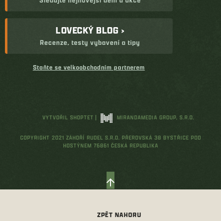
LOVECKÝ BLOG ›
Recenze, testy vybavení a tipy
Staňte se velkoobchodním partnerem
VYTVOŘIL SHOPTET
|
MIRANDAMEDIA GROUP, S.R.O.
COPYRIGHT 2021 ZÁHOŘÍ RUDEL S.R.O. PŘEROVSKÁ 38 BYSTŘICE POD
HOSTÝNEM 76861 ČESKÁ REPUBLIKA