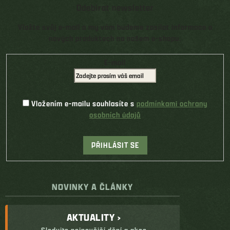
Odebírat newsletter
Vložte svůj e-mail a my vám budeme zasílat informace o
nových produktech na našem e-shopu.
E-mail
Vložením e-mailu souhlasíte s
podmínkami ochrany
osobních údajů
PŘIHLÁSIT SE
NOVINKY A ČLÁNKY
AKTUALITY ›
Sledujte nejnovější dění a akce