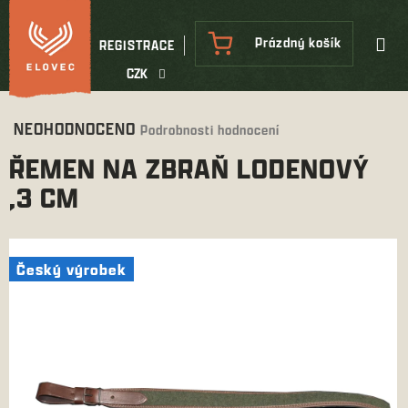
Přejít
na
NÁKUPNÍ
Prázdný košík
REGISTRACE
obsah
KOŠÍK
CZK
Průměrné
NEOHODNOCENO
Podrobnosti hodnocení
hodnocení
ŘEMEN NA ZBRAŇ LODENOVÝ
produktu
je
,3 CM
0,0
z
5
hvězdiček.
Český výrobek
Český výrobek