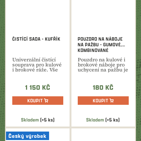
ČISTÍCÍ SADA - KUFŘÍK
POUZDRO NA NÁBOJE
NA PAŽBU - GUMOVÉ,
KOMBINOVANÉ
3XB+4XK
Univerzální čistící
Pouzdro na kulové i
souprava pro kulové
brokové náboje pro
i brokové ráže. Vše
uchycení na pažbu je
potřebné pro...
vyrobeno z pružné...
1 150 KČ
180 KČ
KOUPIT
KOUPIT
Skladem
(>5 ks)
Skladem
(>5 ks)
Český výrobek