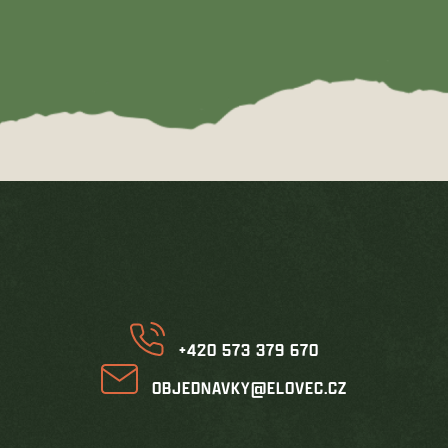
Z
á
p
a
t
í
+420 573 379 670
OBJEDNAVKY@ELOVEC.CZ