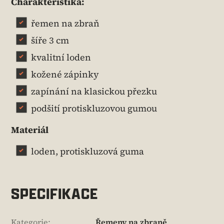
Charakteristika:
řemen na zbraň
šíře 3 cm
kvalitní loden
kožené zápinky
zapínání na klasickou přezku
podšití protiskluzovou gumou
Materiál
loden, protiskluzová guma
SPECIFIKACE
Kategorie
:
Řemeny na zbraně