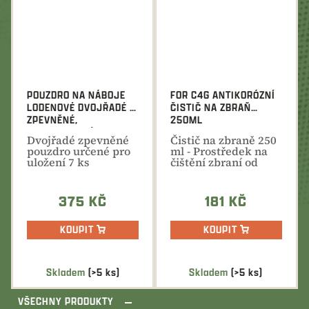
POUZDRO NA NÁBOJE
FOR C4G ANTIKORÓZNÍ
LODENOVÉ DVOJŘADÉ -
ČISTIČ NA ZBRAŇ
ZPEVNĚNÉ,
250ML
KOMBINOVANÉ 2XB+7XK
Dvojřadé zpevněné
Čistič na zbraně 250
pouzdro určené pro
ml - Prostředek na
uložení 7 ks
čištění zbraní od
kulových a 2 ks
zbytků střelného...
brokových...
375 KČ
181 KČ
KOUPIT
KOUPIT
Skladem
(>5 ks)
Skladem
(>5 ks)
VŠECHNY PRODUKTY