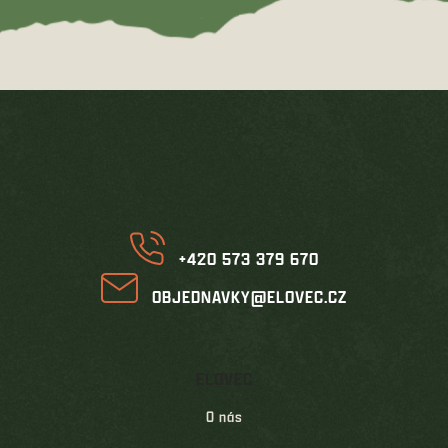
Z
á
p
a
t
í
+420 573 379 670
OBJEDNAVKY@ELOVEC.CZ
ELOVEC
O nás