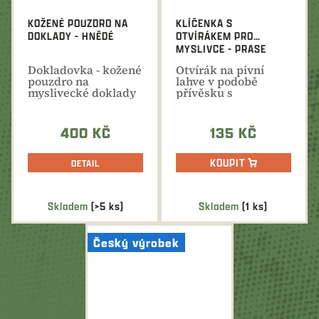
KOŽENÉ POUZDRO NA
KLÍČENKA S
DOKLADY - HNĚDÉ
OTVÍRÁKEM PRO
MYSLIVCE - PRASE
Dokladovka - kožené
Otvírák na pivní
pouzdro na
lahve v podobě
myslivecké doklady
přívěsku s
s různými motivy
mysliveckým
pro...
motivem hlavy
divočáka
400 KČ
135 KČ
KOUPIT
DETAIL
Skladem
(>5 ks)
Skladem
(1 ks)
Český výrobek