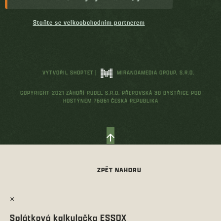
Staňte se velkoobchodním partnerem
VYTVOŘIL SHOPTET
|
MIRANDAMEDIA GROUP, S.R.O.
COPYRIGHT 2021 ZÁHOŘÍ RUDEL S.R.O. PŘEROVSKÁ 38 BYSTŘICE POD
HOSTÝNEM 76861 ČESKÁ REPUBLIKA
×
Splátková kalkulačka ESSOX