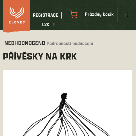
Přejít
na
NÁKUPNÍ
Prázdný košík
REGISTRACE
obsah
KOŠÍK
CZK
Průměrné
NEOHODNOCENO
Podrobnosti hodnocení
hodnocení
PŘÍVĚSKY NA KRK
produktu
je
0,0
z
5
hvězdiček.