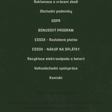
Reklamace a vrácení zboží
Obchodní podmínky
GDPR
BONUSOVÝ PROGRAM
ESSOX - Rozložená platba
ESSOX - NÁKUP NA SPLÁTKY
Recyklace elektroodpadu a baterií
Velkoobchodní spolupráce
Kontakt
Odebírat newsletter
Vložte svůj e-mail a my vám budeme zasílat informace o
nových produktech na našem e-shopu.