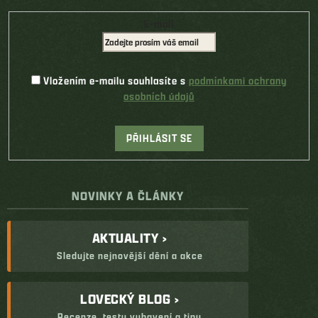
E-mail
Vložením e-mailu souhlasíte s
podmínkami ochrany
osobních údajů
PŘIHLÁSIT SE
NOVINKY A ČLÁNKY
AKTUALITY ›
Sledujte nejnovější dění a akce
LOVECKÝ BLOG ›
Recenze, testy vybavení a tipy