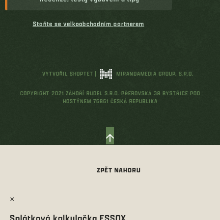
Staňte se velkoobchodním partnerem
VYTVOŘIL SHOPTET
|
MIRANDAMEDIA GROUP, S.R.O.
COPYRIGHT 2021 ZÁHOŘÍ RUDEL S.R.O. PŘEROVSKÁ 38 BYSTŘICE POD
HOSTÝNEM 76861 ČESKÁ REPUBLIKA
×
Splátková kalkulačka ESSOX