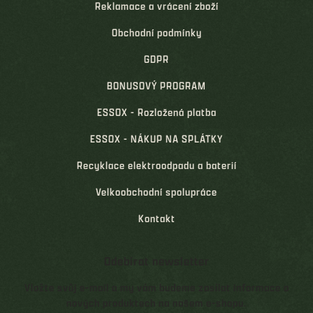
Reklamace a vrácení zboží
Obchodní podmínky
GDPR
BONUSOVÝ PROGRAM
ESSOX - Rozložená platba
ESSOX - NÁKUP NA SPLÁTKY
Recyklace elektroodpadu a baterií
Velkoobchodní spolupráce
Kontakt
Odebírat newsletter
Vložte svůj e-mail a my vám budeme zasílat informace o
nových produktech na našem e-shopu.