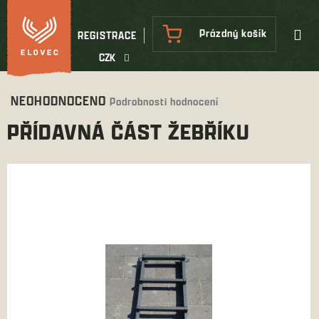
Přejít
na
NÁKUPNÍ
Prázdný košík
REGISTRACE
obsah
KOŠÍK
CZK
Průměrné
NEOHODNOCENO
Podrobnosti hodnocení
hodnocení
PŘÍDAVNÁ ČÁST ŽEBŘÍKU
produktu
je
0,0
z
5
hvězdiček.