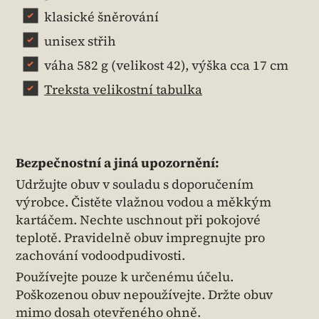
klasické šněrování
unisex střih
váha 582 g (velikost 42), výška cca 17 cm
Treksta velikostní tabulka
Bezpečnostní a jiná upozornění:
Udržujte obuv v souladu s doporučením
výrobce. Čistěte vlažnou vodou a měkkým
kartáčem. Nechte uschnout při pokojové
teplotě. Pravidelně obuv impregnujte pro
zachování vodoodpudivosti.
Používejte pouze k určenému účelu.
Poškozenou obuv nepoužívejte. Držte obuv
mimo dosah otevřeného ohně.