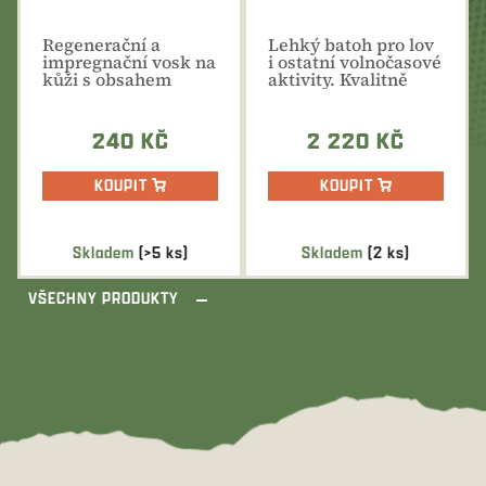
Regenerační a
Lehký batoh pro lov
impregnační vosk na
i ostatní volnočasové
kůži s obsahem
aktivity. Kvalitně
včelího,
vypolstrovaná...
lanolinového a...
240 KČ
2 220 KČ
KOUPIT
KOUPIT
Skladem
(>5 ks)
Skladem
(2 ks)
VŠECHNY PRODUKTY