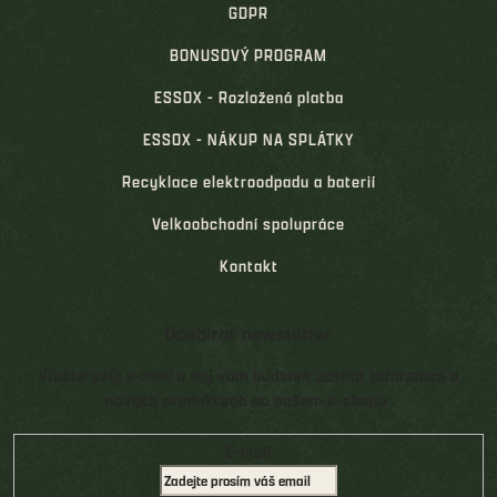
GDPR
BONUSOVÝ PROGRAM
ESSOX - Rozložená platba
ESSOX - NÁKUP NA SPLÁTKY
Recyklace elektroodpadu a baterií
Velkoobchodní spolupráce
Kontakt
Odebírat newsletter
Vložte svůj e-mail a my vám budeme zasílat informace o
nových produktech na našem e-shopu.
E-mail