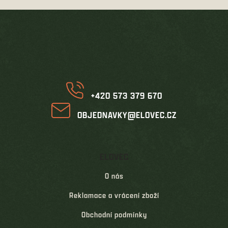
Z
á
p
a
t
í
+420 573 379 670
OBJEDNAVKY@ELOVEC.CZ
ELOVEC
O nás
Reklamace a vrácení zboží
Obchodní podmínky