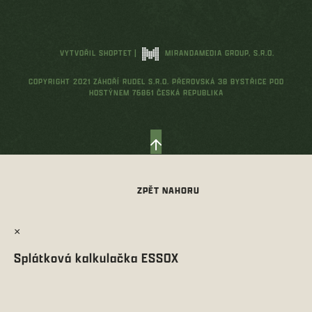
VYTVOŘIL SHOPTET
|
MIRANDAMEDIA GROUP, S.R.O.
COPYRIGHT 2021 ZÁHOŘÍ RUDEL S.R.O. PŘEROVSKÁ 38 BYSTŘICE POD
HOSTÝNEM 76861 ČESKÁ REPUBLIKA
×
Splátková kalkulačka ESSOX