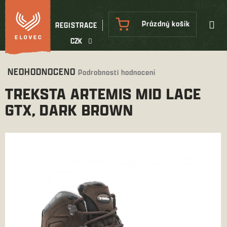
Přejít
na
NÁKUPNÍ
Prázdný košík
REGISTRACE
obsah
KOŠÍK
CZK
Průměrné
NEOHODNOCENO
Podrobnosti hodnocení
hodnocení
TREKSTA ARTEMIS MID LACE
produktu
je
GTX, DARK BROWN
0,0
z
5
hvězdiček.