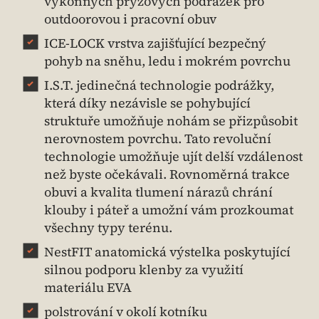
výkonných pryžových podrážek pro
outdoorovou i pracovní obuv
ICE-LOCK vrstva zajišťující bezpečný
pohyb na sněhu, ledu i mokrém povrchu
I.S.T. jedinečná technologie podrážky,
která díky nezávisle se pohybující
struktuře umožňuje nohám se přizpůsobit
nerovnostem povrchu. Tato revoluční
technologie umožňuje ujít delší vzdálenost
než byste očekávali. Rovnoměrná trakce
obuvi a kvalita tlumení nárazů chrání
klouby i páteř a umožní vám prozkoumat
všechny typy terénu.
NestFIT anatomická výstelka poskytující
silnou podporu klenby za využití
materiálu EVA
polstrování v okolí kotníku