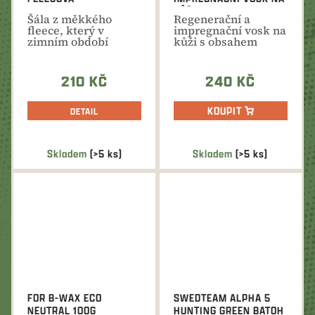
KŮŽI - SPREJ - 200ML
​Šála z měkkého
Regenerační a
fleece, který v
impregnační vosk na
zimním období
kůži s obsahem
příjemně hřeje a
včelího vosku, který
chrání před...
kůži...
210 KČ
240 KČ
KOUPIT
DETAIL
Skladem
(>5 ks)
Skladem
(>5 ks)
FOR B-WAX ECO
SWEDTEAM ALPHA 5
NEUTRAL 100G
HUNTING GREEN BATOH