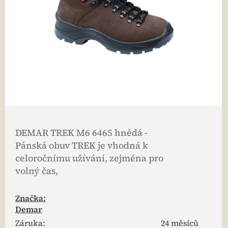
DEMAR TREK M6 6465 hnědá -
Pánská obuv TREK je vhodná k
celoročnímu užívání, zejména pro
volný čas,
Značka:
Demar
Záruka
:
24 měsíců