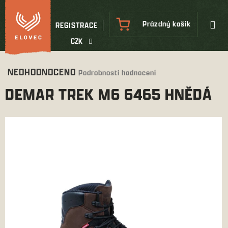
Přejít
na
NÁKUPNÍ
Prázdný košík
REGISTRACE
obsah
KOŠÍK
CZK
Průměrné
NEOHODNOCENO
Podrobnosti hodnocení
hodnocení
DEMAR TREK M6 6465 HNĚDÁ
produktu
je
0,0
z
5
hvězdiček.