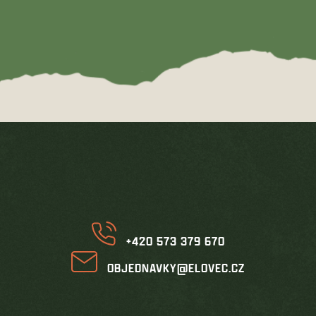
Z
á
p
a
t
í
+420 573 379 670
OBJEDNAVKY@ELOVEC.CZ