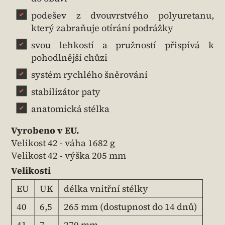
podešev z dvouvrstvého polyuretanu,
který zabraňuje otírání podrážky
svou lehkostí a pružností přispívá k
pohodlnější chůzi
systém rychlého šněrování
stabilizátor paty
anatomická stélka
Vyrobeno v EU.
Velikost 42 - váha 1682 g
Velikost 42 - výška 205 mm
Velikosti
EU
UK
délka vnitřní stélky
40
6,5
265 mm (dostupnost do 14 dnů)
41
7
270 mm