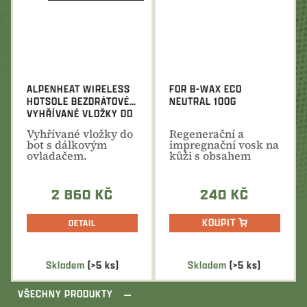
ALPENHEAT WIRELESS
FOR B-WAX ECO
HOTSOLE BEZDRÁTOVÉ
NEUTRAL 100G
VYHŘÍVANÉ VLOŽKY DO
OBUVI
Vyhřívané vložky do
Regenerační a
bot s dálkovým
impregnační vosk na
ovladačem.
kůži s obsahem
Integrovaný
včelího,
akumulátor, doba...
lanolinového a...
2 860 KČ
240 KČ
KOUPIT
DETAIL
Skladem
(>5 ks)
Skladem
(>5 ks)
VŠECHNY PRODUKTY