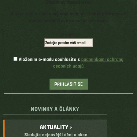
Odebírat newsletter
Vložte svůj e-mail a my vám budeme zasílat informace o
nových produktech na našem e-shopu.
E-mail
Vložením e-mailu souhlasíte s
podmínkami ochrany
osobních údajů
PŘIHLÁSIT SE
NOVINKY A ČLÁNKY
AKTUALITY ›
Sledujte nejnovější dění a akce