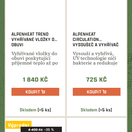
ALPENHEAT TREND
ALPENHEAT
VYHŘÍVANÉ VLOŽKY DO
CIRCULATION
OBUVI
VYSOUŠEČ A VYHŘÍVAČ
OBUVI 230 V
Vyhřívané vložky do
Vysouší a vyhřívá,
obuvi poskytující
UV technologie ničí
příjemné teplo až po
bakterie a redukuje
dobu 14 hodin
zápach. Klasická...
1 840 KČ
725 KČ
KOUPIT
KOUPIT
Skladem
(>5 ks)
Skladem
(>5 ks)
Výprodej
4 400 Kč
–35 %