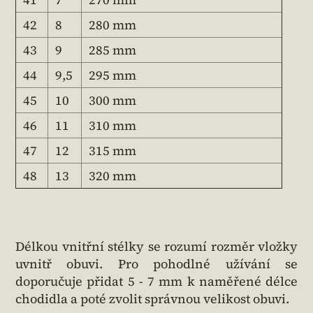
42
8
280 mm
43
9
285 mm
44
9,5
295 mm
45
10
300 mm
46
11
310 mm
47
12
315 mm
48
13
320 mm
Délkou vnitřní stélky se rozumí rozměr vložky
uvnitř obuvi. Pro pohodlné užívání se
doporučuje přidat 5 - 7 mm k naměřené délce
chodidla a poté zvolit správnou velikost obuvi.