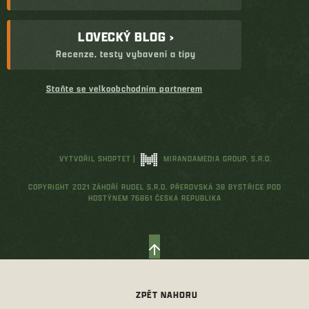
LOVECKÝ BLOG ›
Recenze, testy vybavení a tipy
Staňte se velkoobchodním partnerem
VYTVOŘIL SHOPTET
|
MIRANDAMEDIA GROUP, S.R.O.
COPYRIGHT 2021 ZÁHOŘÍ RUDEL S.R.O. PŘEROVSKÁ 38 BYSTŘICE POD
HOSTÝNEM 76861 ČESKÁ REPUBLIKA