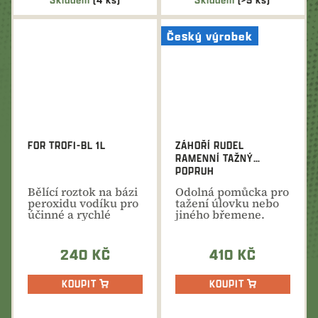
Český výrobek
FOR TROFI-BL 1L
ZÁHOŘÍ RUDEL
RAMENNÍ TAŽNÝ
POPRUH
Bělící roztok na bázi
Odolná pomůcka pro
peroxidu vodíku pro
tažení úlovku nebo
účinné a rychlé
jiného břemene.
bělení nových
Délka
nebo...
přizpůsobitelná...
240 KČ
410 KČ
KOUPIT
KOUPIT