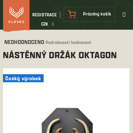
Přejít
na
NÁKUPNÍ
Prázdný košík
REGISTRACE
obsah
KOŠÍK
CZK
Průměrné
NEOHODNOCENO
Podrobnosti hodnocení
hodnocení
NÁSTĚNNÝ DRŽÁK OKTAGON
produktu
je
0,0
z
Český výrobek
Český výrobek
5
hvězdiček.