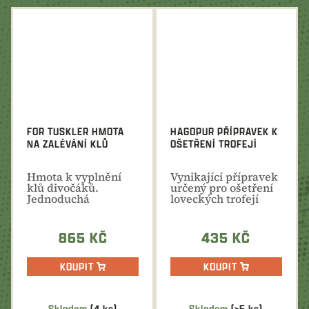
FOR TUSKLER HMOTA
HAGOPUR PŘÍPRAVEK K
NA ZALÉVÁNÍ KLŮ
OŠETŘENÍ TROFEJÍ
Hmota k vyplnění
Vynikající přípravek
klů divočáků.
určený pro ošetření
Jednoduchá
loveckých trofejí
manipulace a
přirozeně bílá
barva...
865 KČ
435 KČ
KOUPIT
KOUPIT
Skladem
(4 ks)
Skladem
(>5 ks)