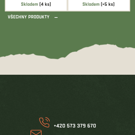
Skladem
(4 ks)
Skladem
(>5 ks)
VŠECHNY PRODUKTY
Z
á
p
a
t
í
+420 573 379 670