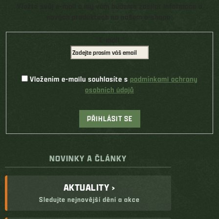
Vložte svůj e-mail a my vám budeme zasílat informace o
nových produktech na našem e-shopu.
E-mail
Vložením e-mailu souhlasíte s
podmínkami ochrany
osobních údajů
PŘIHLÁSIT SE
NOVINKY A ČLÁNKY
AKTUALITY ›
Sledujte nejnovější dění a akce