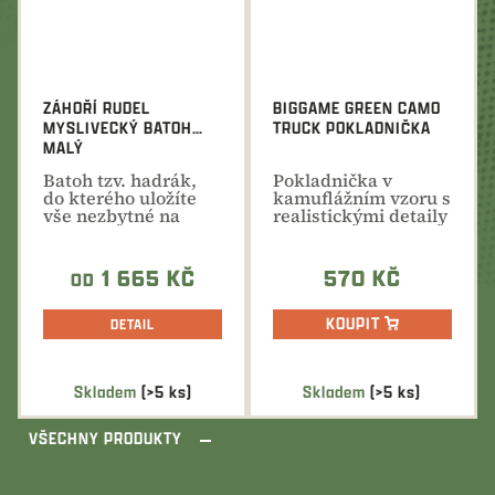
ZÁHOŘÍ RUDEL
BIGGAME GREEN CAMO
MYSLIVECKÝ BATOH
TRUCK POKLADNIČKA
MALÝ
Batoh tzv. hadrák,
Pokladnička v
do kterého uložíte
kamuflážním vzoru s
vše nezbytné na
realistickými detaily
vycházku do
přírody...
1 665 KČ
570 KČ
OD
KOUPIT
DETAIL
Skladem
(>5 ks)
Skladem
(>5 ks)
VŠECHNY PRODUKTY