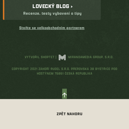
LOVECKÝ BLOG ›
Recenze, testy vybavení a tipy
Staňte se velkoobchodním partnerem
VYTVOŘIL SHOPTET
|
MIRANDAMEDIA GROUP, S.R.O.
COPYRIGHT 2021 ZÁHOŘÍ RUDEL S.R.O. PŘEROVSKÁ 38 BYSTŘICE POD
HOSTÝNEM 76861 ČESKÁ REPUBLIKA