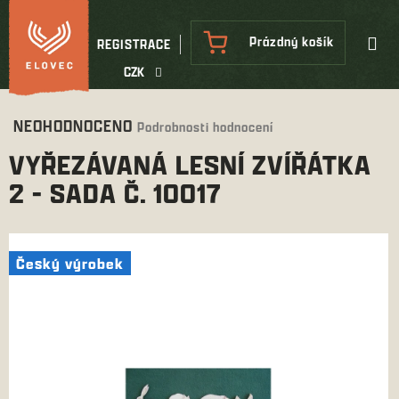
Přejít
na
NÁKUPNÍ
Prázdný košík
REGISTRACE
obsah
KOŠÍK
CZK
Průměrné
NEOHODNOCENO
Podrobnosti hodnocení
hodnocení
VYŘEZÁVANÁ LESNÍ ZVÍŘÁTKA
produktu
je
2 - SADA Č. 10017
0,0
z
5
hvězdiček.
Český výrobek
Český výrobek