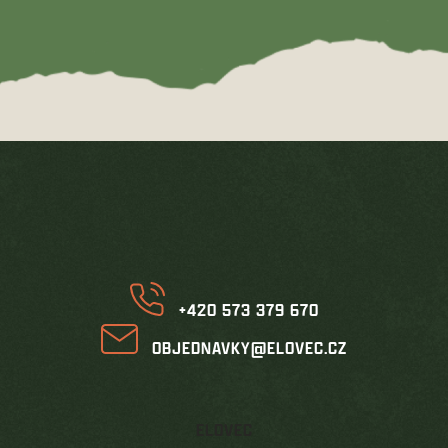
Z
á
p
a
t
í
+420 573 379 670
OBJEDNAVKY@ELOVEC.CZ
ELOVEC