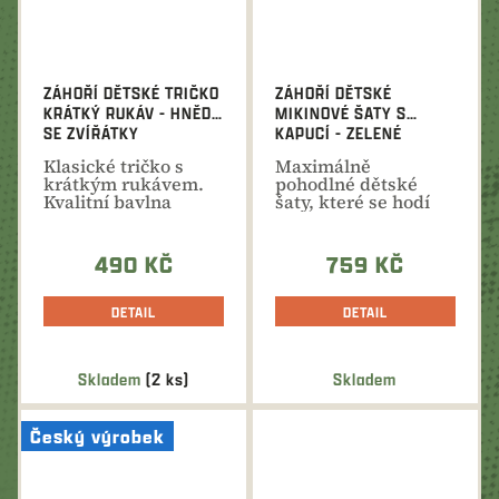
ZÁHOŘÍ DĚTSKÉ TRIČKO
ZÁHOŘÍ DĚTSKÉ
KRÁTKÝ RUKÁV - HNĚDÉ
MIKINOVÉ ŠATY S
SE ZVÍŘÁTKY
KAPUCÍ - ZELENÉ
Klasické tričko s
Maximálně
krátkým rukávem.
pohodlné dětské
Kvalitní bavlna
šaty, které se hodí
vhodná pro dětskou
do školky, na výlety i
pokožku...
pro...
490 KČ
759 KČ
DETAIL
DETAIL
Skladem
(2 ks)
Skladem
Český výrobek