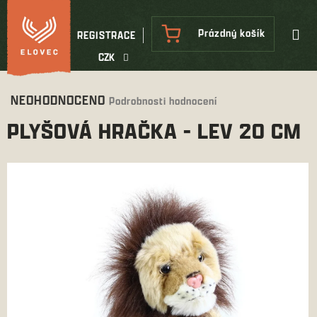
Přejít
na
NÁKUPNÍ
Prázdný košík
REGISTRACE
obsah
KOŠÍK
CZK
Průměrné
NEOHODNOCENO
Podrobnosti hodnocení
hodnocení
PLYŠOVÁ HRAČKA - LEV 20 CM
produktu
je
0,0
z
5
hvězdiček.