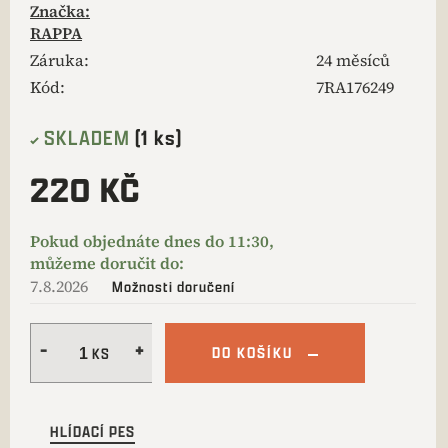
Značka:
RAPPA
Záruka
:
24 měsíců
Kód:
7RA176249
SKLADEM
(1 ks)
220 KČ
7.8.2026
Možnosti doručení
DO KOŠÍKU
HLÍDACÍ PES