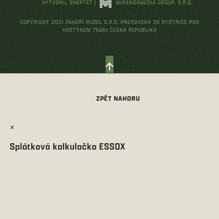
VYTVOŘIL SHOPTET
|
MIRANDAMEDIA GROUP, S.R.O.
COPYRIGHT 2021 ZÁHOŘÍ RUDEL S.R.O. PŘEROVSKÁ 38 BYSTŘICE POD
HOSTÝNEM 76861 ČESKÁ REPUBLIKA
×
Splátková kalkulačka ESSOX