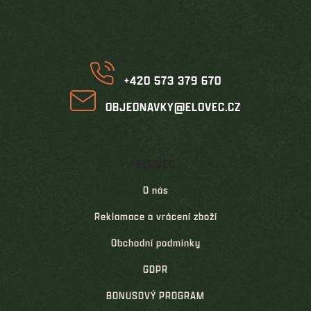
p
a
t
í
+420 573 379 670
OBJEDNAVKY@ELOVEC.CZ
ELOVEC
O nás
Reklamace a vrácení zboží
Obchodní podmínky
GDPR
BONUSOVÝ PROGRAM