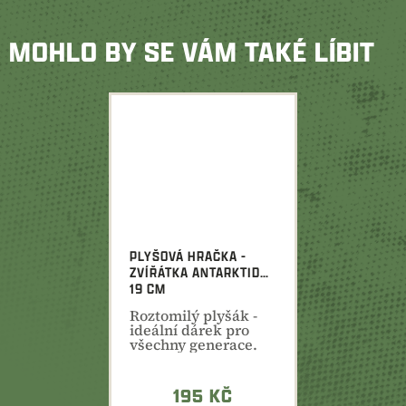
MOHLO BY SE VÁM TAKÉ LÍBIT
PLYŠOVÁ HRAČKA -
ZVÍŘÁTKA ANTARKTIDA
19 CM
Roztomilý plyšák -
ideální dárek pro
všechny generace.
ECO-FRIENDLY
195 KČ