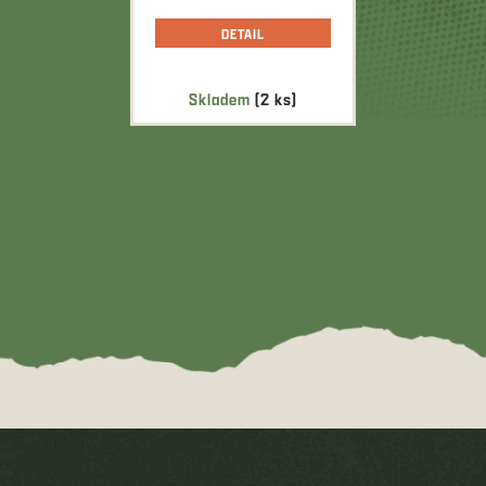
DETAIL
Skladem
(2 ks)
Z
á