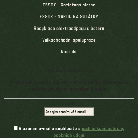
ESSOX - Rozložená platba
ESSOX - NÁKUP NA SPLÁTKY
Recyklace elektroodpadu a baterií
Velkoobchodní spolupráce
Kontakt
Odebírat newsletter
Vložte svůj e-mail a my vám budeme zasílat informace o
nových produktech na našem e-shopu.
E-mail
Vložením e-mailu souhlasíte s
podmínkami ochrany
osobních údajů