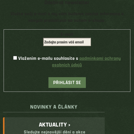
Odebírat newsletter
Vložte svůj e-mail a my vám budeme zasílat informace o
nových produktech na našem e-shopu.
E-mail
Vložením e-mailu souhlasíte s
podmínkami ochrany
osobních údajů
PŘIHLÁSIT SE
NOVINKY A ČLÁNKY
AKTUALITY ›
Sledujte nejnovější dění a akce