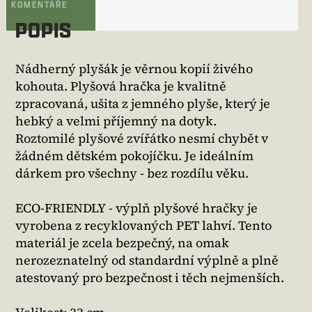
KOMENTÁŘE
POPIS
Nádherný plyšák je věrnou kopií živého
kohouta. Plyšová hračka je kvalitně
zpracovaná, ušita z jemného plyše, který je
hebký a velmi příjemný na dotyk.
Roztomilé plyšové zvířátko nesmí chybět v
žádném dětském pokojíčku. Je ideálním
dárkem pro všechny - bez rozdílu věku.
ECO-FRIENDLY - výplň plyšové hračky je
vyrobena z recyklovaných PET lahví. Tento
materiál je zcela bezpečný, na omak
nerozeznatelný od standardní výplně a plně
atestovaný pro bezpečnost i těch nejmenších.