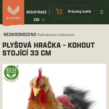
Přejít
na
NÁKUPNÍ
Prázdný košík
REGISTRACE
obsah
KOŠÍK
CZK
Průměrné
NEOHODNOCENO
Podrobnosti hodnocení
hodnocení
PLYŠOVÁ HRAČKA - KOHOUT
produktu
je
STOJÍCÍ 33 CM
0,0
z
5
hvězdiček.