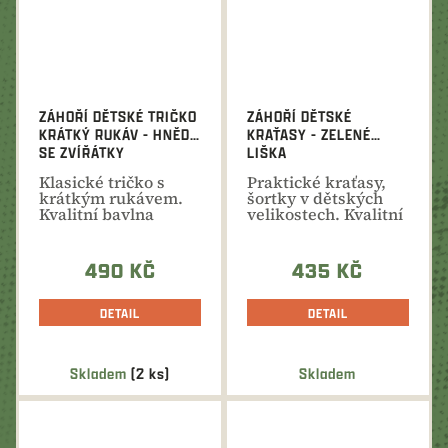
ZÁHOŘÍ DĚTSKÉ TRIČKO
ZÁHOŘÍ DĚTSKÉ
KRÁTKÝ RUKÁV - HNĚDÉ
KRAŤASY - ZELENÉ
SE ZVÍŘÁTKY
LIŠKA
Klasické tričko s
Praktické kraťasy,
krátkým rukávem.
šortky v dětských
Kvalitní bavlna
velikostech. Kvalitní
vhodná pro dětskou
bavlna s příměsí...
pokožku...
490 KČ
435 KČ
DETAIL
DETAIL
Skladem
(2 ks)
Skladem