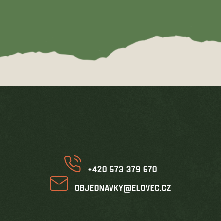
Z
á
p
a
t
í
+420 573 379 670
OBJEDNAVKY@ELOVEC.CZ