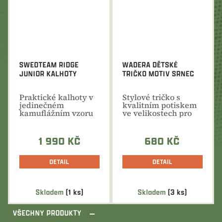
SWEDTEAM RIDGE
WADERA DĚTSKÉ
JUNIOR KALHOTY
TRIČKO MOTIV SRNEC
Praktické kalhoty v
Stylové tričko s
jedinečném
kvalitním potiskem
kamuflážním vzoru
ve velikostech pro
pro nejmladší
školáky i pro
nadšence lovu
nejmenší...
1 990 KČ
680 KČ
DETAIL
DETAIL
Skladem
(1 ks)
Skladem
(3 ks)
VŠECHNY PRODUKTY