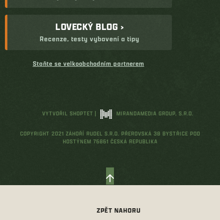
LOVECKÝ BLOG ›
Recenze, testy vybavení a tipy
Staňte se velkoobchodním partnerem
VYTVOŘIL SHOPTET
|
MIRANDAMEDIA GROUP, S.R.O.
COPYRIGHT 2021 ZÁHOŘÍ RUDEL S.R.O. PŘEROVSKÁ 38 BYSTŘICE POD
HOSTÝNEM 76861 ČESKÁ REPUBLIKA