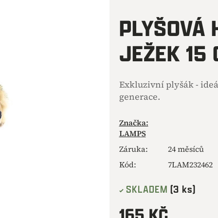
hodnocení
produktu
PLYŠOVÁ 
je
0,0
JEŽEK 15
z
5
hvězdiček.
Exkluzivní plyšák - ide
generace.
Značka:
LAMPS
Záruka
:
24 měsíců
Kód:
7LAM232462
SKLADEM
(3 ks)
165 KČ