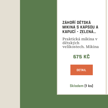
ZÁHOŘÍ DĚTSKÁ
MIKINA S KAPSOU A
KAPUCÍ - ZELENÁ
FOTBALOVÁ
Praktická mikina v
dětských
velikostech. Mikina
jako stvořená do
lesa, na...
675 KČ
DETAIL
Skladem
(1 ks)