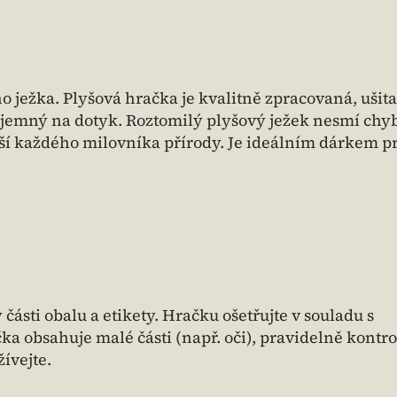
ježka. Plyšová hračka je kvalitně zpracovaná, ušita
íjemný na dotyk. Roztomilý plyšový ježek nesmí chyb
í každého milovníka přírody. Je ideálním dárkem p
ásti obalu a etikety. Hračku ošetřujte v souladu s
a obsahuje malé části (např. oči), pravidelně kontro
ívejte.