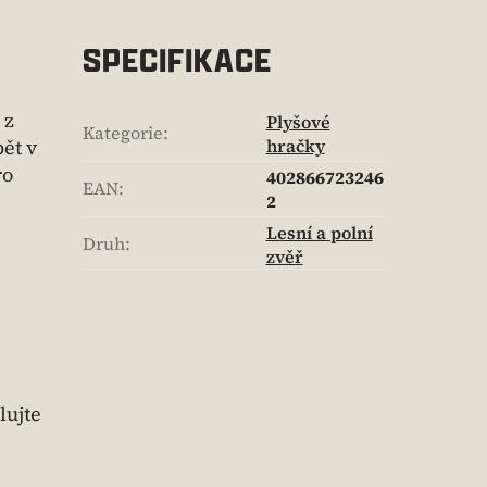
SPECIFIKACE
 z
Plyšové
Kategorie
:
ět v
hračky
ro
402866723246
EAN
:
2
Lesní a polní
Druh
:
zvěř
lujte