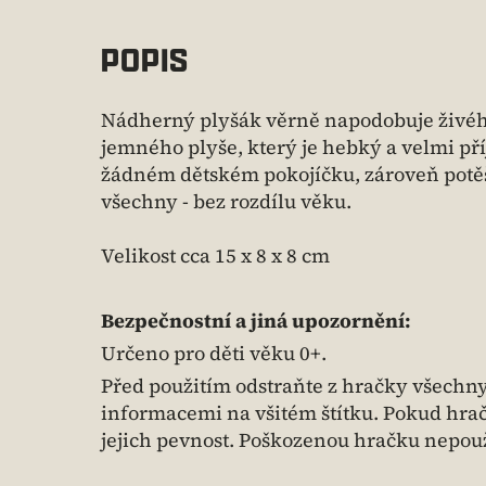
POPIS
Nádherný plyšák věrně napodobuje živého 
jemného plyše, který je hebký a velmi př
žádném dětském pokojíčku, zároveň potěš
všechny - bez rozdílu věku.
Velikost cca 15 x 8 x 8 cm
Bezpečnostní a jiná upozornění:
Určeno pro děti věku 0+.
Před použitím odstraňte z hračky všechny č
informacemi na všitém štítku. Pokud hračk
jejich pevnost. Poškozenou hračku nepouž