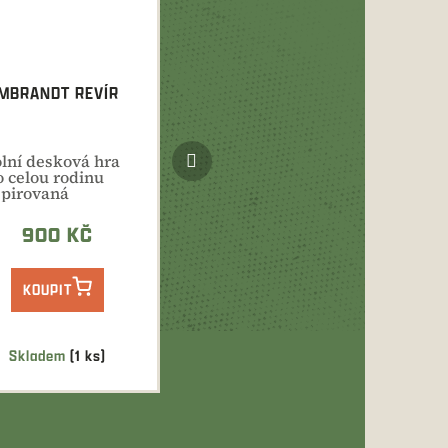
MBRANDT REVÍR
Další
olní desková hra
produkt
o celou rodinu
spirovaná
slivostí.
900 KČ
KOUPIT
Skladem
(1 ks)