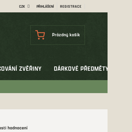
CZK
PŘIHLÁŠENÍ
REGISTRACE
NÁKUPNÍ
Prázdný košík
KOŠÍK
OVÁNÍ ZVĚŘINY
DÁRKOVÉ PŘEDMĚTY
OUT
sti hodnocení