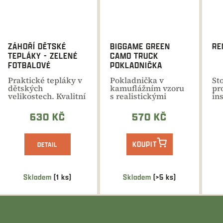
ZÁHOŘÍ DĚTSKÉ
BIGGAME GREEN
RE
TEPLÁKY - ZELENÉ
CAMO TRUCK
FOTBALOVÉ
POKLADNIČKA
Praktické tepláky v
Pokladnička v
St
dětských
kamuflážním vzoru
pr
velikostech. Kvalitní
s realistickými
in
bavlna s příměsí
detaily
my
elastanu,...
630 KČ
570 KČ
KOUPIT
DETAIL
Skladem
(1 ks)
Skladem
(>5 ks)