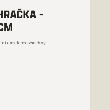
HRAČKA -
 CM
ální dárek pro všechny