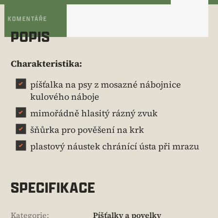
KOMENTÁŘE
POPIS
Charakteristika:
píšťalka na psy z mosazné nábojnice
kulového náboje
mimořádně hlasitý rázný zvuk
šňůrka pro pověšení na krk
plastový náustek chránící ústa při mrazu
SPECIFIKACE
Kategorie
:
Píšťalky a povelky