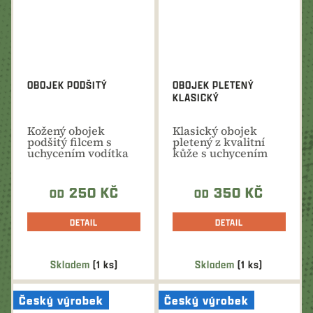
OBOJEK PODŠITÝ
OBOJEK PLETENÝ
KLASICKÝ
Kožený obojek
Klasický obojek
podšitý filcem s
pletený z kvalitní
uchycením vodítka
kůže s uchycením
za kovové očko.
vodítka za kovové
očko.
250 KČ
350 KČ
OD
OD
DETAIL
DETAIL
Skladem
(1 ks)
Skladem
(1 ks)
Český výrobek
Český výrobek