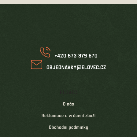
Z
á
p
a
t
í
+420 573 379 670
OBJEDNAVKY@ELOVEC.CZ
ELOVEC
O nás
Reklamace a vrácení zboží
Obchodní podmínky