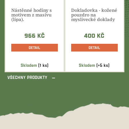
Nástěnné hodiny s
Dokladovka - kožené
motivem z masivu
pouzdro na
(lípa).
myslivecké doklady
s různými motivy
pro...
966 KČ
400 KČ
DETAIL
DETAIL
Skladem
(1 ks)
Skladem
(>5 ks)
VŠECHNY PRODUKTY