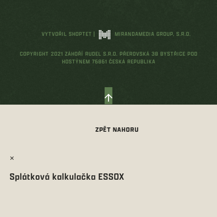
VYTVOŘIL SHOPTET
|
MIRANDAMEDIA GROUP, S.R.O.
COPYRIGHT 2021 ZÁHOŘÍ RUDEL S.R.O. PŘEROVSKÁ 38 BYSTŘICE POD
HOSTÝNEM 76861 ČESKÁ REPUBLIKA
×
Splátková kalkulačka ESSOX