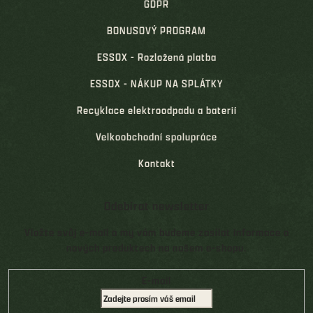
GDPR
BONUSOVÝ PROGRAM
ESSOX - Rozložená platba
ESSOX - NÁKUP NA SPLÁTKY
Recyklace elektroodpadu a baterií
Velkoobchodní spolupráce
Kontakt
Odebírat newsletter
Vložte svůj e-mail a my vám budeme zasílat informace o
nových produktech na našem e-shopu.
E-mail