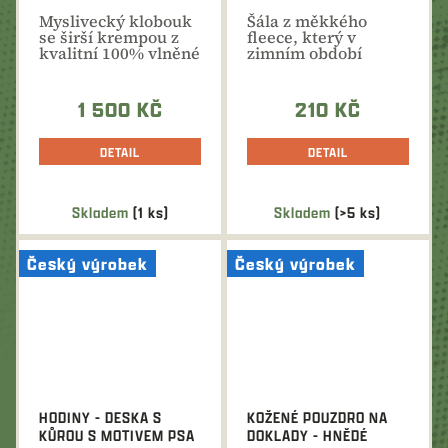
Myslivecký klobouk
​Šála z měkkého
se širší krempou z
fleece, který v
kvalitní 100% vlněné
zimním období
plsti.
příjemně hřeje a
chrání před...
1 500 KČ
210 KČ
DETAIL
DETAIL
Skladem
(1 ks)
Skladem
(>5 ks)
Český výrobek
Český výrobek
HODINY - DESKA S
KOŽENÉ POUZDRO NA
KŮROU S MOTIVEM PSA
DOKLADY - HNĚDÉ