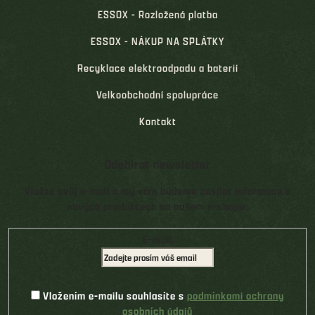
ESSOX - Rozložená platba
ESSOX - NÁKUP NA SPLÁTKY
Recyklace elektroodpadu a baterií
Velkoobchodní spolupráce
Kontakt
Odebírat newsletter
Vložte svůj e-mail a my vám budeme zasílat informace o
nových produktech na našem e-shopu.
E-mail
Vložením e-mailu souhlasíte s
podmínkami ochrany
osobních údajů