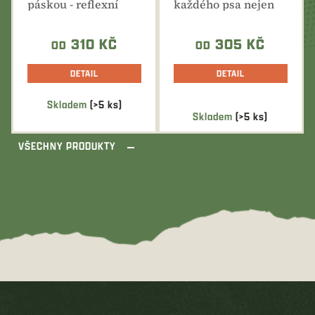
páskou - reflexní
každého psa nejen
pásek má
pro společné lovecké
schopnost...
akce.
310 KČ
305 KČ
OD
OD
DETAIL
DETAIL
Skladem
(>5 ks)
Průměrné
Skladem
(>5 ks)
hodnocení
produktu
VŠECHNY PRODUKTY
je
5,0
z
5
hvězdiček.
Z
á