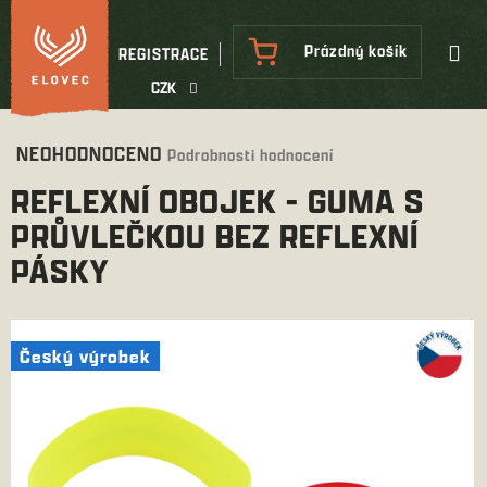
Přejít
na
NÁKUPNÍ
Prázdný košík
REGISTRACE
obsah
KOŠÍK
CZK
Průměrné
NEOHODNOCENO
Podrobnosti hodnocení
hodnocení
REFLEXNÍ OBOJEK - GUMA S
produktu
je
PRŮVLEČKOU BEZ REFLEXNÍ
0,0
PÁSKY
z
5
hvězdiček.
Český výrobek
Český výrobek