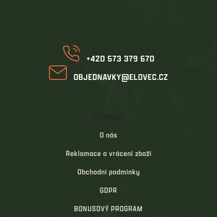
p
a
t
í
+420 573 379 670
OBJEDNAVKY@ELOVEC.CZ
ELOVEC
O nás
Reklamace a vrácení zboží
Obchodní podmínky
GDPR
BONUSOVÝ PROGRAM