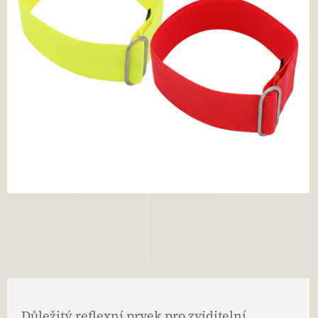
Důležitý reflexní prvek pro zviditelní