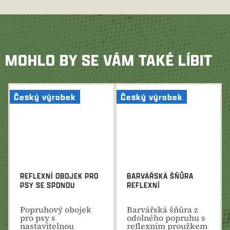
MOHLO BY SE VÁM TAKÉ LÍBIT
Český výrobek
Český výrobek
REFLEXNÍ OBOJEK PRO
BARVÁŘSKÁ ŠŇŮRA
PSY SE SPONOU
REFLEXNÍ
Popruhový obojek
Barvářská šňůra z
pro psy s
odolného popruhu s
nastavitelnou
reflexním proužkem