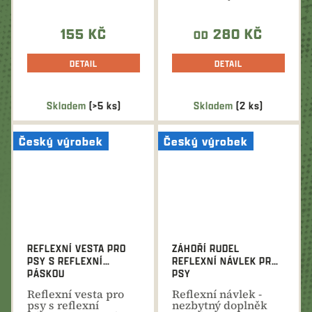
délkou vhodný i pro
pro dosled zvěře,...
štěňata. Více...
155 KČ
280 KČ
OD
DETAIL
DETAIL
Skladem
(>5 ks)
Skladem
(2 ks)
Český výrobek
Český výrobek
REFLEXNÍ VESTA PRO
ZÁHOŘÍ RUDEL
PSY S REFLEXNÍ
REFLEXNÍ NÁVLEK PRO
PÁSKOU
PSY
Reflexní vesta pro
Reflexní návlek -
psy s reflexní
nezbytný doplněk