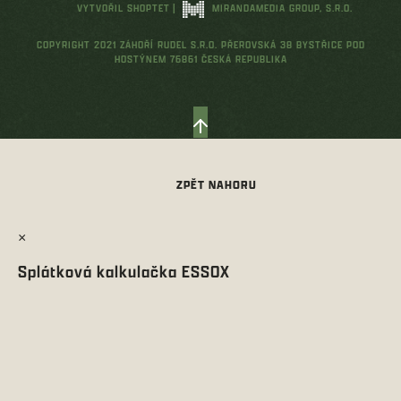
VYTVOŘIL SHOPTET
|
MIRANDAMEDIA GROUP, S.R.O.
COPYRIGHT 2021 ZÁHOŘÍ RUDEL S.R.O. PŘEROVSKÁ 38 BYSTŘICE POD
HOSTÝNEM 76861 ČESKÁ REPUBLIKA
×
Splátková kalkulačka ESSOX