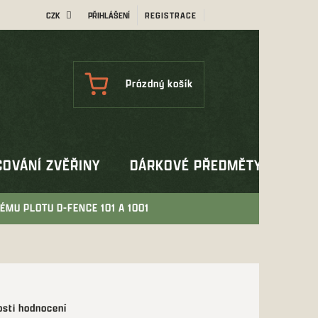
CZK
PŘIHLÁŠENÍ
REGISTRACE
NÁKUPNÍ
Prázdný košík
KOŠÍK
OVÁNÍ ZVĚŘINY
DÁRKOVÉ PŘEDMĚTY
OUT
ÉMU PLOTU D-FENCE 101 A 1001
sti hodnocení