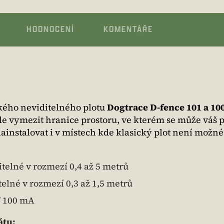
HODNOCENÍ
KOMENTÁŘE
kého neviditelného plotu
Dogtrace D-fence 101 a 10
e vymezit hranice prostoru, ve kterém se může váš 
instalovat i v místech kde klasický plot není možné
itelné v rozmezí 0,4 až 5 metrů
telné v rozmezí 0,3 až 1,5 metrů
 / 100 mA
átu: