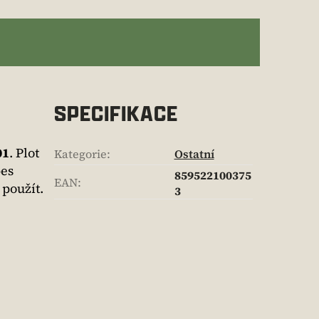
SPECIFIKACE
01
. Plot
Kategorie
:
Ostatní
pes
859522100375
EAN
:
 použít.
3