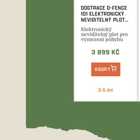
DOGTRACE D-FENCE
101 ELEKTRONICKÝ
NEVIDITELNÝ PLOT
PRO PSY - 100 M
Elektronický
neviditelný plot pro
vymezení pohybu
psa. Instalace do
1200m....
3 899 KČ
KOUPIT
3-5 dní