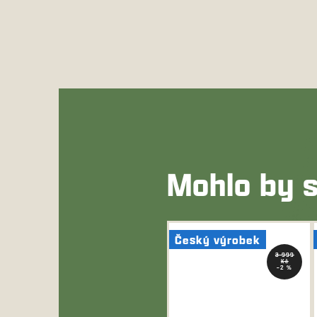
Mohlo by s
Český výrobek
3 999
Kč
–2 %