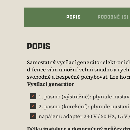
POPIS
PODOBNÉ (5)
POPIS
Samostatný vysílací generátor elektronic
d-fence vám umožní velmi snadno a rychl
svobodně a bezpečně pohybovat. Lze ho na
Vysílací generátor
1. pásmo (výstražné): plynule nastav
2. pásmo (korekční): plynule nastavi
napájení: adaptér 230 V / 50 Hz, 15 V
Délka instalace a doporučený průřez dr