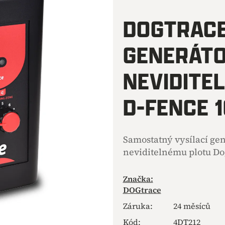
hodnocení
produktu
DOGTRACE
je
0,0
GENERÁTO
z
5
hvězdiček.
NEVIDITE
D-FENCE 1
Samostatný vysílací ge
neviditelnému plotu Do
Značka:
DOGtrace
Záruka
:
24 měsíců
Kód:
4DT212