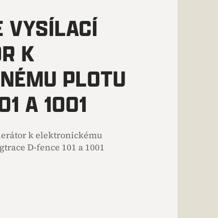
 VYSÍLACÍ
R K
LNÉMU PLOTU
01 A 1001
nerátor k elektronickému
gtrace D-fence 101 a 1001