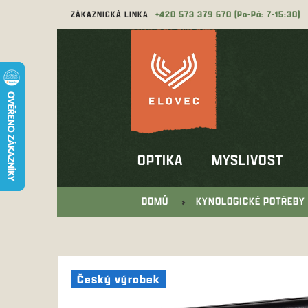
Přejít
ZÁKAZNICKÁ LINKA
573 379 670
na
obsah
OPTIKA
MYSLIVOST
DOMŮ
KYNOLOGICKÉ POTŘEBY
Český výrobek
Český výrobek