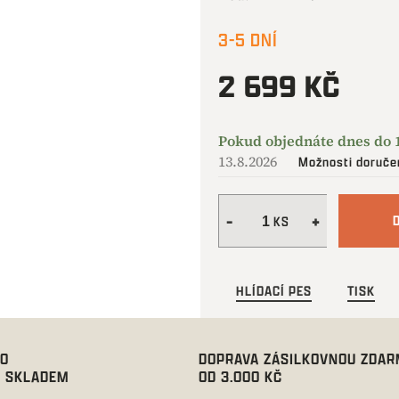
3-5 DNÍ
2 699 KČ
Měrná
cena:
13.8.2026
Možnosti doruče
HLÍDACÍ PES
TISK
00
DOPRAVA ZÁSILKOVNOU ZDA
 SKLADEM
OD 3.000 KČ