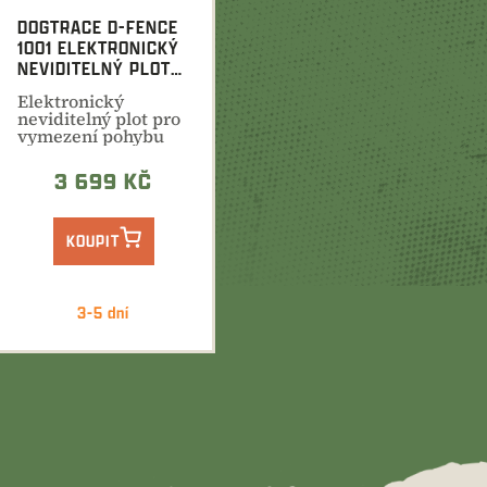
DOGTRACE D-FENCE
1001 ELEKTRONICKÝ
NEVIDITELNÝ PLOT
PRO PSY
Elektronický
neviditelný plot pro
vymezení pohybu
psa. Instalace do
1200m.
3 699 KČ
KOUPIT
3-5 dní