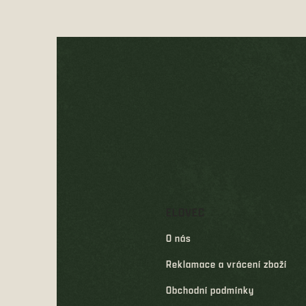
Z
á
p
a
t
í
ELOVEC
O nás
Reklamace a vrácení zboží
Obchodní podmínky