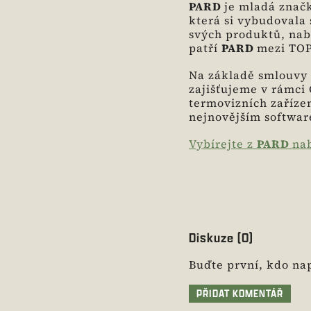
PARD
je mladá znač
která si vybudovala 
svých produktů, nabí
patří
PARD
mezi TOP
Na základě smlouvy 
zajišťujeme v rámci
termovizních zaříze
nejnovějším softwa
Vybírejte z
PARD
na
Diskuze (0)
Buďte první, kdo nap
PŘIDAT KOMENTÁŘ