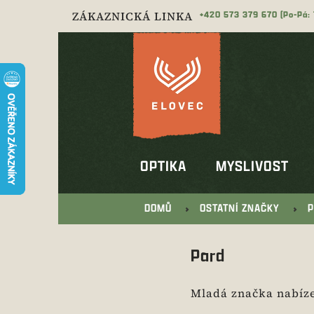
Přejít
ZÁKAZNICKÁ LINKA
573 379 670
na
obsah
OPTIKA
MYSLIVOST
DOMŮ
OSTATNÍ ZNAČKY
P
Pard
Mladá značka nabízej