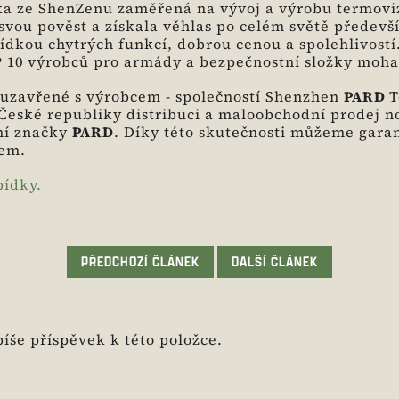
ka ze ShenZenu zaměřená na vývoj a výrobu termoviz
svou pověst a získala věhlas po celém světě předevš
dkou chytrých funkcí, dobrou cenou a spolehlivostí.
 10 výrobců pro armády a bezpečnostní složky moha 
uzavřené s výrobcem - společností Shenzhen
PARD
T
 České republiky distribuci a maloobchodní prodej n
ní značky
PARD
. Díky této skutečnosti můžeme garan
rem.
bídky.
PŘEDCHOZÍ ČLÁNEK
DALŠÍ ČLÁNEK
íše příspěvek k této položce.