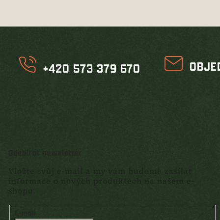
OBJE
+420 573 379 670
Odebírat newsletter
Vložte svůj e-mail a my vám budeme zasílat
informace o nových produktech na našem e-
shopu.
E-mail