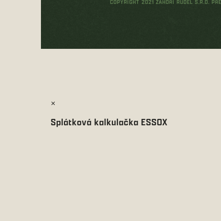
COPYRIGHT 2021 ZÁHOŘÍ RUDEL S.R.O. P
×
Splátková kalkulačka ESSOX