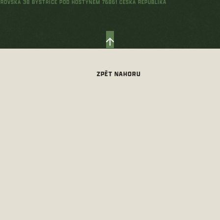
ŘEROVSKÁ 38 BYSTŘICE POD HOSTÝNEM 76861 ČESKÁ REPUBLIKA