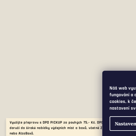
Náš web využ
fungování a 
cookies, k č
nastavení sv
Využijte přepravu s DPD PICKUP za pouhých 75,- Kč. DPD PICKUP Vám balíče
Nastaven
doručí do široké nabídky výdejních míst a boxů, včetně Z-boxů od Zásilkovny
nebo AlzaBoxů.