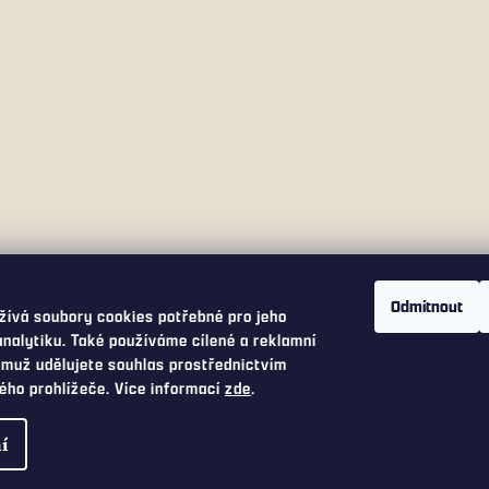
Odmítnout
ívá soubory cookies potřebné pro jeho
analytiku. Také používáme cílené a reklamní
emuž udělujete souhlas prostřednictvím
ého prohlížeče. Více informací
zde
.
k
í