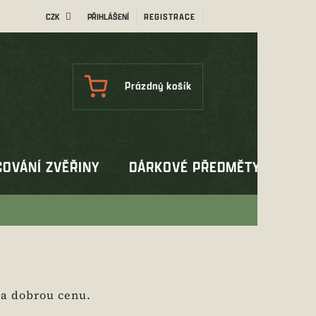
CZK
PŘIHLÁŠENÍ
REGISTRACE
NÁKUPNÍ
Prázdný košík
KOŠÍK
OVÁNÍ ZVĚŘINY
DÁRKOVÉ PŘEDMĚTY
OUT
 za dobrou cenu.