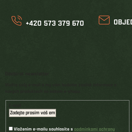
OBJE
+420 573 379 670
Odebírat newsletter
Vložte svůj e-mail a my vám budeme zasílat informace o
nových produktech na našem e-shopu.
E-mail
Vložením e-mailu souhlasíte s
podmínkami ochrany