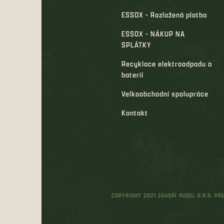
ESSOX - Rozložená platba
ESSOX - NÁKUP NA
SPLÁTKY
Recyklace elektroodpadu a
baterií
Velkoobchodní spolupráce
Kontakt
COPYRIGHT 2021 ZÁHOŘÍ RUDEL S.R.O. P