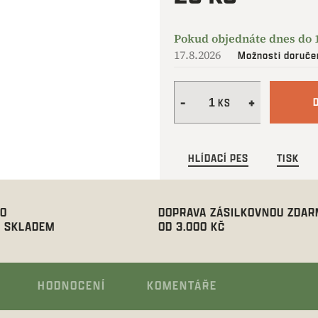
Měrná
cena:
17.8.2026
Možnosti doruče
HLÍDACÍ PES
TISK
00
DOPRAVA ZÁSILKOVNOU ZDA
 SKLADEM
OD 3.000 KČ
HODNOCENÍ
KOMENTÁŘE