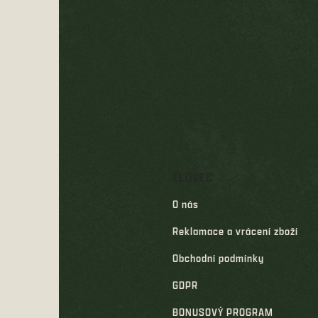
Z
á
p
a
t
í
ELOVEC
O nás
Reklamace a vrácení zboží
Obchodní podmínky
GDPR
BONUSOVÝ PROGRAM