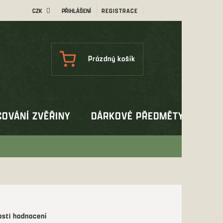
CZK
PŘIHLÁŠENÍ
REGISTRACE
NÁKUPNÍ
Prázdný košík
KOŠÍK
OVÁNÍ ZVĚŘINY
DÁRKOVÉ PŘEDMĚTY
OUT
sti hodnocení