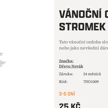
hodnocení
produktu
VÁNOČNÍ 
je
0,0
STROMEK 
z
5
hvězdiček.
Tato vánoční ozdoba sl
nebo jako nevšední dár
Značka:
Dřevo Novák
Záruka
:
24 měsíců
Kód:
7NO1009
3-5 DNÍ
25 KČ