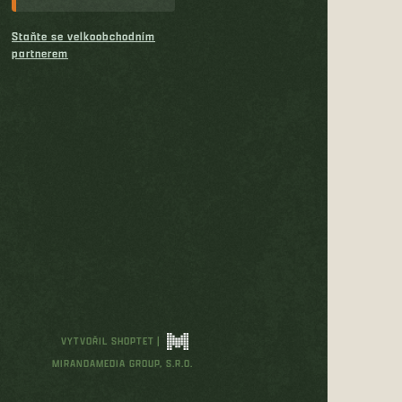
Staňte se velkoobchodním
partnerem
VYTVOŘIL SHOPTET
|
MIRANDAMEDIA GROUP, S.R.O.