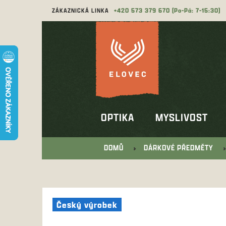
Přejít
ZÁKAZNICKÁ LINKA
573 379 670
na
obsah
OPTIKA
MYSLIVOST
DOMŮ
DÁRKOVÉ PŘEDMĚTY
Český výrobek
Český výrobek