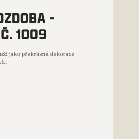
OZDOBA -
Č. 1009
ouží jako překrásná dekorace
ek.