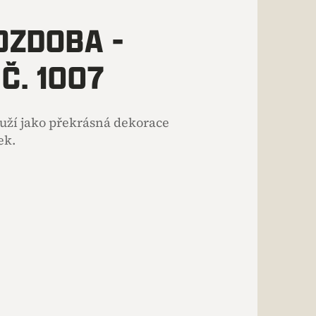
OZDOBA -
Č. 1007
ouží jako překrásná dekorace
ek.