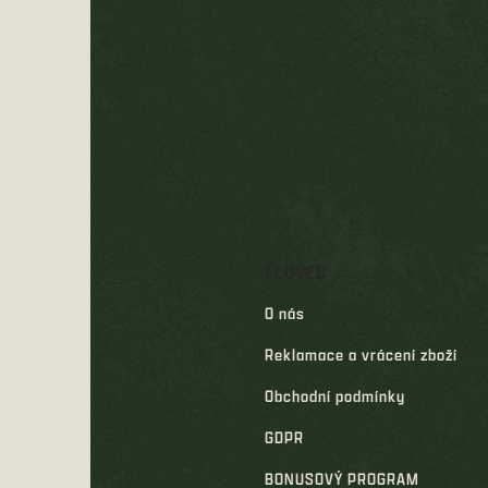
Z
á
p
a
t
í
ELOVEC
O nás
Reklamace a vrácení zboží
Obchodní podmínky
GDPR
BONUSOVÝ PROGRAM