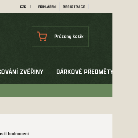
CZK
PŘIHLÁŠENÍ
REGISTRACE
NÁKUPNÍ
Prázdný košík
KOŠÍK
OVÁNÍ ZVĚŘINY
DÁRKOVÉ PŘEDMĚTY
OUT
sti hodnocení