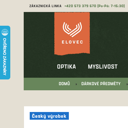
Přejít
ZÁKAZNICKÁ LINKA
573 379 670
na
obsah
OPTIKA
MYSLIVOST
DOMŮ
DÁRKOVÉ PŘEDMĚTY
Český výrobek
Český výrobek