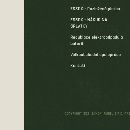
ESSOX - Rozložená platba
ESSOX - NÁKUP NA
SPLÁTKY
Recyklace elektroodpadu a
baterií
Velkoobchodní spolupráce
Kontakt
COPYRIGHT 2021 ZÁHOŘÍ RUDEL S.R.O. P