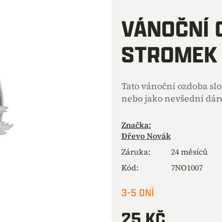
hodnocení
produktu
VÁNOČNÍ 
je
0,0
STROMEK 
z
5
hvězdiček.
Tato vánoční ozdoba sl
nebo jako nevšední dár
Značka:
Dřevo Novák
Záruka
:
24 měsíců
Kód:
7NO1007
3-5 DNÍ
25 KČ