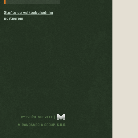
Staňte se velkoobchodním
partnerem
VYTVOŘIL SHOPTET
|
MIRANDAMEDIA GROUP, S.R.O.