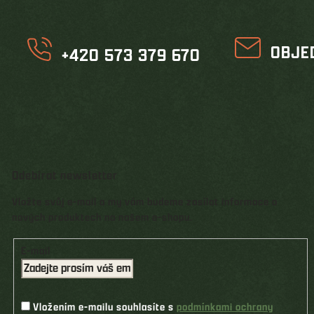
OBJE
+420 573 379 670
Odebírat newsletter
Vložte svůj e-mail a my vám budeme zasílat informace o
nových produktech na našem e-shopu.
E-mail
Vložením e-mailu souhlasíte s
podmínkami ochrany