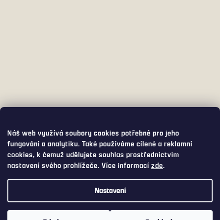
Náš web využívá soubory cookies potřebné pro jeho
fungování a analytiku. Také používáme cílené a reklamní
cookies, k čemuž udělujete souhlas prostřednictvím
nastavení svého prohlížeče. Více informací
zde
.
Nastavení
Využijte přepravu s DPD PICKUP za pouhých 75,- Kč. DPD PICKUP
Vám balíček doručí do široké nabídky výdejních míst a boxů, včetně