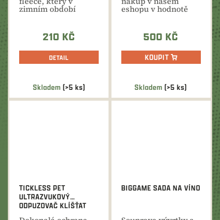
fleece, který v
nákup v našem
zimním období
eshopu v hodnotě
příjemně hřeje a
500 Kč. Ideální
chrání před...
dárek na...
210 KČ
500 KČ
KOUPIT
DETAIL
Skladem
(>5 ks)
Skladem
(>5 ks)
TICKLESS PET
BIGGAME SADA NA VÍNO
ULTRAZVUKOVÝ
ODPUZOVAČ KLÍŠŤAT
Dokonalá ochrana
Souprava vývrtky a