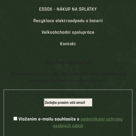
ESSOX - NÁKUP NA SPLÁTKY
Recyklace elektroodpadu a baterií
Velkoobchodní spolupráce
Kontakt
Odebírat newsletter
Vložte svůj e-mail a my vám budeme zasílat informace o
nových produktech na našem e-shopu.
E-mail
Vložením e-mailu souhlasíte s
podmínkami ochrany
osobních údajů