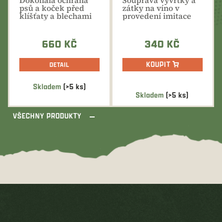
psů a koček před
zátky na víno v
klíšťaty a blechami
provedení imitace
paroží
660 KČ
340 KČ
KOUPIT
DETAIL
Skladem
(>5 ks)
Průměrné
Skladem
(>5 ks)
hodnocení
produktu
VŠECHNY PRODUKTY
je
5,0
z
5
hvězdiček.
Z
á
p
a