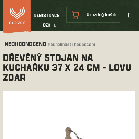
Přejít
na
NÁKUPNÍ
Prázdný košík
REGISTRACE
obsah
KOŠÍK
CZK
Průměrné
NEOHODNOCENO
Podrobnosti hodnocení
hodnocení
DŘEVĚNÝ STOJAN NA
produktu
je
KUCHAŘKU 37 X 24 CM - LOVU
0,0
ZDAR
z
5
hvězdiček.