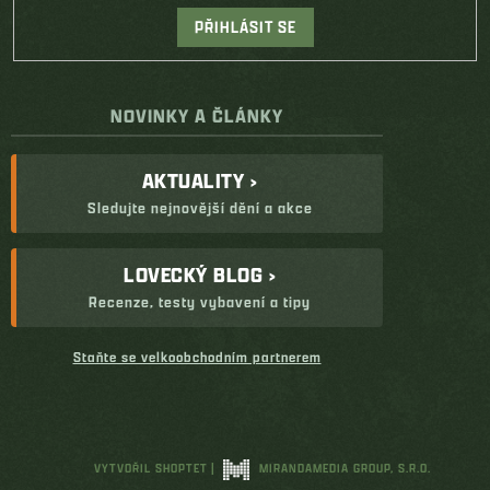
PŘIHLÁSIT SE
NOVINKY A ČLÁNKY
AKTUALITY ›
Sledujte nejnovější dění a akce
LOVECKÝ BLOG ›
Recenze, testy vybavení a tipy
Staňte se velkoobchodním partnerem
VYTVOŘIL SHOPTET
|
MIRANDAMEDIA GROUP, S.R.O.