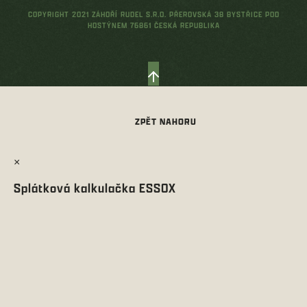
COPYRIGHT 2021 ZÁHOŘÍ RUDEL S.R.O. PŘEROVSKÁ 38 BYSTŘICE POD
HOSTÝNEM 76861 ČESKÁ REPUBLIKA
×
Splátková kalkulačka ESSOX