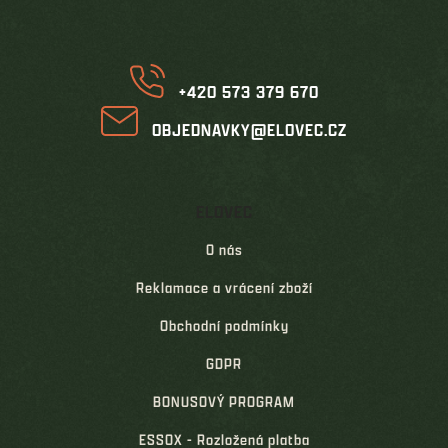
t
í
+420 573 379 670
OBJEDNAVKY@ELOVEC.CZ
ELOVEC
O nás
Reklamace a vrácení zboží
Obchodní podmínky
GDPR
BONUSOVÝ PROGRAM
ESSOX - Rozložená platba