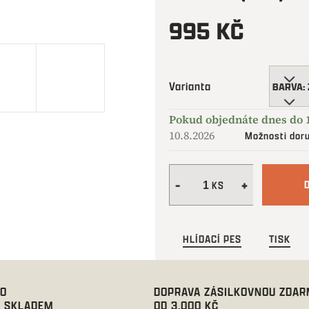
995 KČ
Měrná
cena:
Varianta
10.8.2026
Možnosti dor
HLÍDACÍ PES
TISK
00
DOPRAVA ZÁSILKOVNOU ZDA
 SKLADEM
OD 3.000 KČ