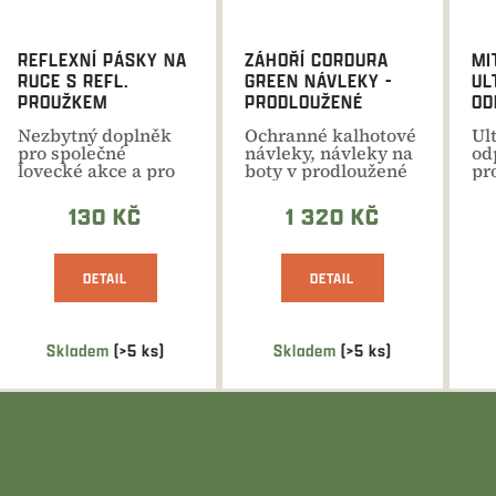
REFLEXNÍ PÁSKY NA
ZÁHOŘÍ CORDURA
MI
RUCE S REFL.
GREEN NÁVLEKY -
UL
PROUŽKEM
PRODLOUŽENÉ
OD
RO
Nezbytný doplněk
Ochranné kalhotové
Ul
MO
pro společné
návleky, návleky na
od
lovecké akce a pro
boty v prodloužené
pr
pohyb po veřejných
délce. Kvalitní...
Id
pozemních...
vše
130 KČ
1 320 KČ
DETAIL
DETAIL
Skladem
(>5 ks)
Skladem
(>5 ks)