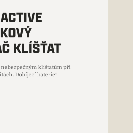
 ACTIVE
UKOVÝ
Č KLÍŠŤAT
 nebezpečným klíšťatům při
tách. Dobíjecí baterie!