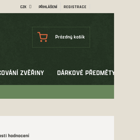
CZK
PŘIHLÁŠENÍ
REGISTRACE
NÁKUPNÍ
Prázdný košík
KOŠÍK
OVÁNÍ ZVĚŘINY
DÁRKOVÉ PŘEDMĚTY
OUT
sti hodnocení