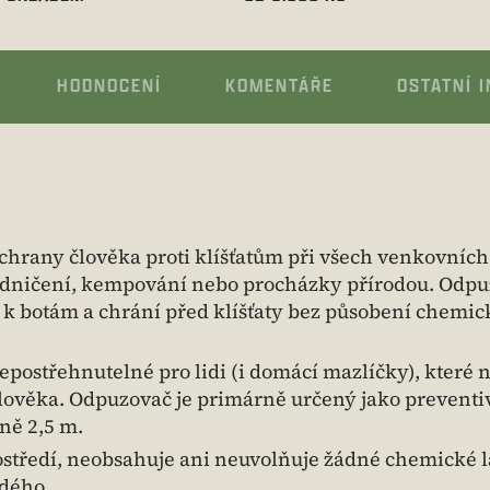
HODNOCENÍ
KOMENTÁŘE
OSTATNÍ 
hrany člověka proti klíšťatům při všech venkovních
ahradničení, kempování nebo procházky přírodou. Odpu
 k botám a chrání před klíšťaty bez působení chemi
postřehnutelné pro lidi (i domácí mazlíčky), které n
d člověka. Odpuzovač je primárně určený jako preventi
ně 2,5 m.
ostředí, neobsahuje ani neuvolňuje žádné chemické 
ždého.