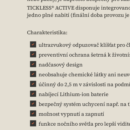
TICKLESS® ACTIVE disponuje integrovanou 
jedno plné nabití (finální doba provozu j
Charakteristika:
ultrazvukový odpuzovač klíšťat pro 
preventivní ochrana šetrná k životn
nadčasový design
neobsahuje chemické látky ani neuv
účinný do 2,5 m v závislosti na pod
nabíjecí Lithium-ion baterie
bezpečný systém uchycení např. na t
možnost vypnutí a zapnutí
funkce nočního světla pro lepší vid