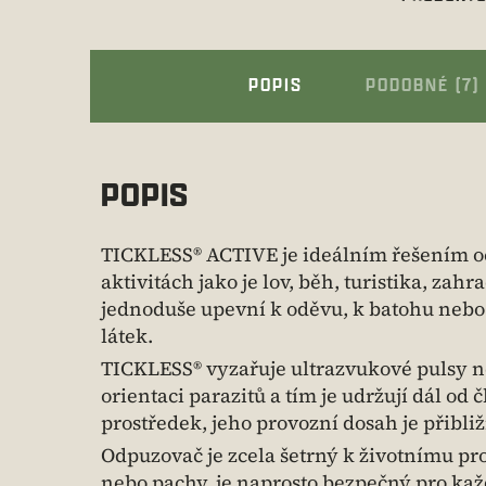
POPIS
PODOBNÉ (7)
POPIS
TICKLESS® ACTIVE je ideálním řešením oc
aktivitách jako je lov, běh, turistika, z
jednoduše upevní k oděvu, k batohu nebo
látek.
TICKLESS® vyzařuje ultrazvukové pulsy ne
orientaci parazitů a tím je udržují dál o
prostředek, jeho provozní dosah je přibliž
Odpuzovač je zcela šetrný k životnímu pr
nebo pachy, je naprosto bezpečný pro ka