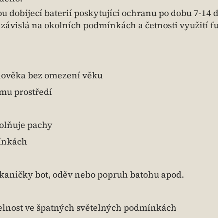
dobíjecí baterií poskytující ochranu po dobu 7-14 
e závislá na okolních podmínkách a četnosti využití f
člověka bez omezení věku
ímu prostředí
olňuje pachy
mínkách
kaničky bot, oděv nebo popruh batohu apod.
itelnost ve špatných světelných podmínkách