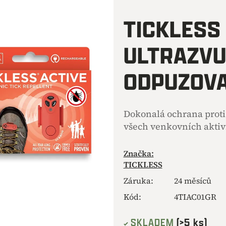
hodnocení
produktu
TICKLESS
je
0,0
ULTRAZV
z
5
hvězdiček.
ODPUZOVA
Dokonalá ochrana proti
všech venkovních aktivi
Značka:
TICKLESS
Záruka
:
24 měsíců
Kód:
4TIAC01GR
SKLADEM
(>5 ks)