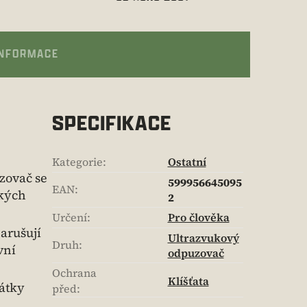
INFORMACE
SPECIFIKACE
Kategorie
:
Ostatní
zovač se
599956645095
EAN
:
ckých
2
Určení
:
Pro člověka
arušují
Ultrazvukový
Druh
:
vní
odpuzovač
Ochrana
Klíšťata
látky
před
: