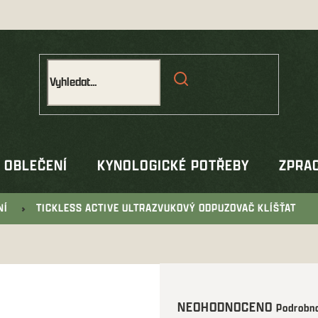
OBLEČENÍ
KYNOLOGICKÉ POTŘEBY
ZPRAC
NÍ
TICKLESS ACTIVE ULTRAZVUKOVÝ ODPUZOVAČ KLÍŠŤAT
Průměrné
NEOHODNOCENO
Podrobno