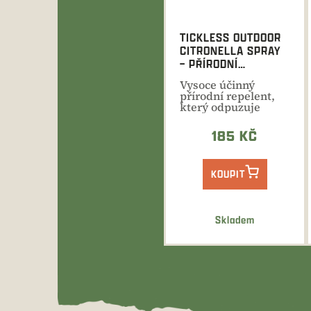
TICKLESS OUTDOOR
CITRONELLA SPRAY
– PŘÍRODNÍ
REPELENT PROTI
Vysoce účinný
HMYZU
přírodní repelent,
který odpuzuje
komáry, klíšťata a
jiný...
185 KČ
KOUPIT
Skladem