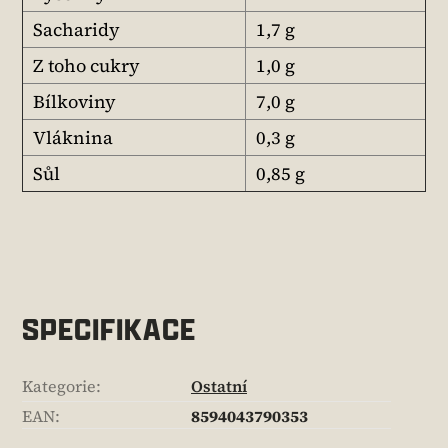
Sacharidy
1,7 g
Z toho cukry
1,0 g
Bílkoviny
7,0 g
Vláknina
0,3 g
Sůl
0,85 g
SPECIFIKACE
Kategorie
:
Ostatní
EAN
:
8594043790353