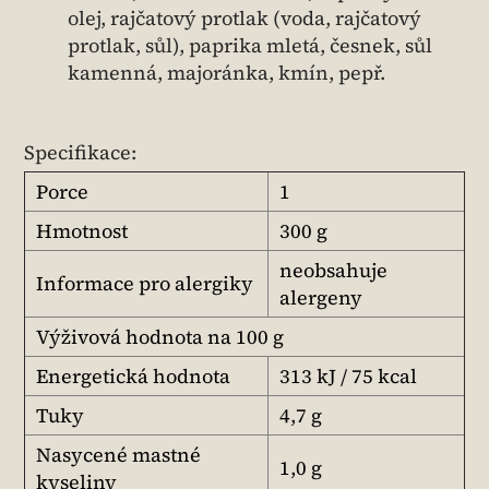
olej, rajčatový protlak (voda, rajčatový
protlak, sůl), paprika mletá, česnek, sůl
kamenná, majoránka, kmín, pepř.
Specifikace:
Porce
1
Hmotnost
300 g
neobsahuje
Informace pro alergiky
alergeny
Výživová hodnota na 100 g
Energetická hodnota
313 kJ / 75 kcal
Tuky
4,7 g
Nasycené mastné
1,0 g
kyseliny