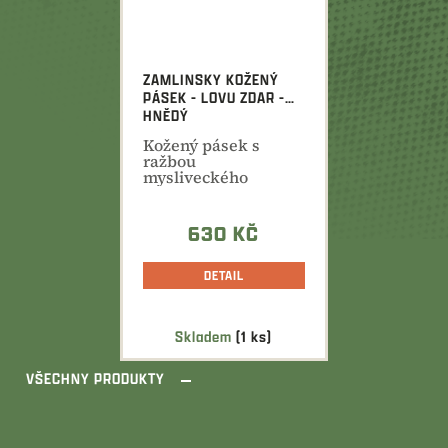
ZAMLINSKY KOŽENÝ
PÁSEK - LOVU ZDAR -
HNĚDÝ
Kožený pásek s
ražbou
mysliveckého
motivu. Kvalitní
kůže, šíře 3,8 cm.
630 KČ
DETAIL
Skladem
(1 ks)
VŠECHNY PRODUKTY