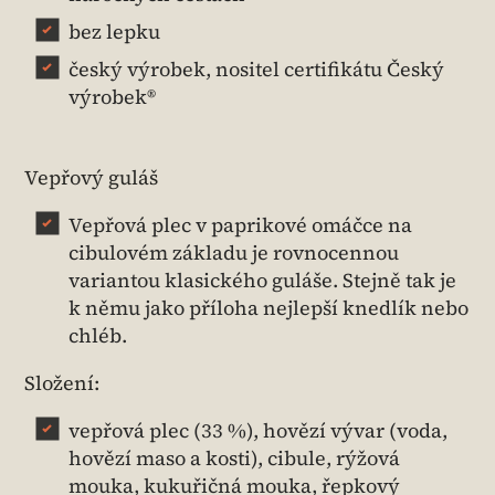
bez lepku
český výrobek, nositel certifikátu Český
výrobek®
Vepřový guláš
Vepřová plec v paprikové omáčce na
cibulovém základu je rovnocennou
variantou klasického guláše. Stejně tak je
k němu jako příloha nejlepší knedlík nebo
chléb.
Složení:
vepřová plec (33 %), hovězí vývar (voda,
hovězí maso a kosti), cibule, rýžová
mouka, kukuřičná mouka, řepkový