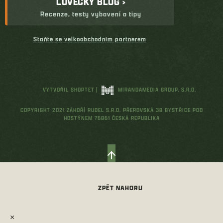
LOVECKÝ BLOG ›
Recenze, testy vybavení a tipy
Staňte se velkoobchodním partnerem
VYTVOŘIL SHOPTET
|
MIRANDAMEDIA GROUP, S.R.O.
COPYRIGHT 2021 ZÁHOŘÍ RUDEL S.R.O. PŘEROVSKÁ 38 BYSTŘICE POD
HOSTÝNEM 76861 ČESKÁ REPUBLIKA
×