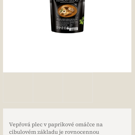
Vepřová plec v paprikové omáčce na
cibulovém základu je rovnocennou