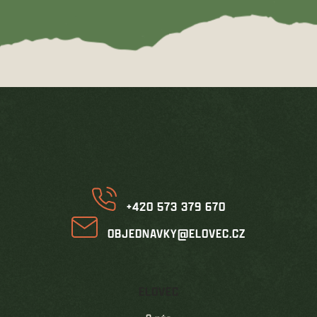
Z
á
p
a
t
í
+420 573 379 670
OBJEDNAVKY@ELOVEC.CZ
ELOVEC