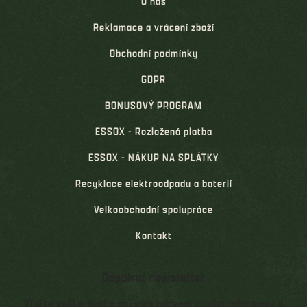
O nás
Reklamace a vrácení zboží
Obchodní podmínky
GDPR
BONUSOVÝ PROGRAM
ESSOX - Rozložená platba
ESSOX - NÁKUP NA SPLÁTKY
Recyklace elektroodpadu a baterií
Velkoobchodní spolupráce
Kontakt
Odebírat newsletter
Vložte svůj e-mail a my vám budeme zasílat informace o