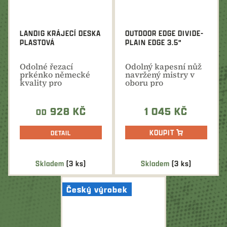
LANDIG KRÁJECÍ DESKA
OUTDOOR EDGE DIVIDE-
PLASTOVÁ
PLAIN EDGE 3.5"
Odolné řezací
Odolný kapesní nůž
prkénko německé
navržený mistry v
kvality pro
oboru pro
hygienické
každodenní použití
zpracování masa a...
na všech...
928 KČ
1 045 KČ
OD
KOUPIT
DETAIL
Skladem
(3 ks)
Skladem
(3 ks)
Český výrobek