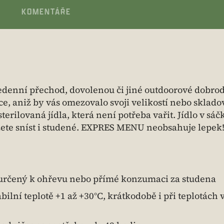
KOMENTÁŘE
edenní přechod, dovolenou či jiné outdoorové dobrod
, aniž by vás omezovalo svoji velikostí nebo sklado
ilovaná jídla, která není potřeba vařit. Jídlo v sáč
ete sníst i studené. EXPRES MENU neobsahuje lepek
určený k ohřevu nebo přímé konzumaci za studena
bilní teplotě +1 až +30°C, krátkodobě i při teplotách 