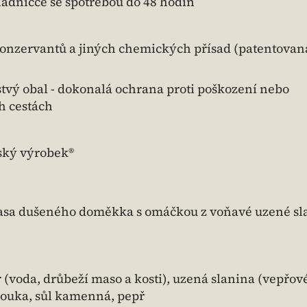
adničce se spotřebou do 48 hodin
 konzervantů a jiných chemických přísad (patentova
stvý obal - dokonalá ochrana proti poškození nebo
h cestách
eský výrobek®
asa dušeného doměkka s omáčkou z voňavé uzené sl
 (voda, drůbeží maso a kosti), uzená slanina (vepřov
mouka, sůl kamenná, pepř