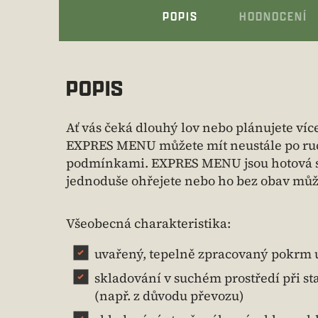
POPIS
HODNOCENÍ
POPIS
Ať vás čeká dlouhý lov nebo plánujete víc
EXPRES MENU můžete mít neustále po ruce
podmínkami. EXPRES MENU jsou hotová ster
jednoduše ohřejete nebo ho bez obav můž
Všeobecná charakteristika:
uvařený, tepelně zpracovaný pokrm 
skladování v suchém prostředí při sta
(např. z důvodu převozu)