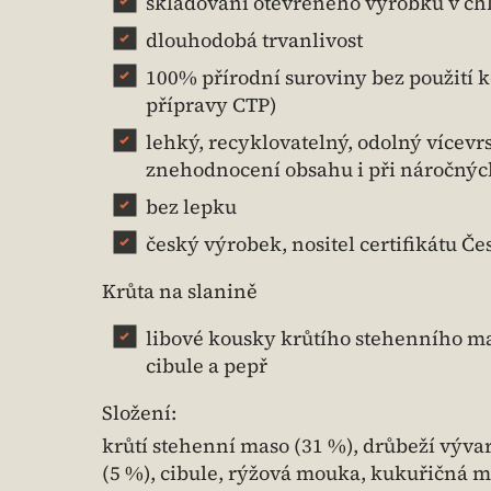
skladování otevřeného výrobku v chl
dlouhodobá trvanlivost
100% přírodní suroviny bez použití
přípravy CTP)
lehký, recyklovatelný, odolný vícevr
znehodnocení obsahu i při náročnýc
bez lepku
český výrobek, nositel certifikátu Č
Krůta na slanině
libové kousky krůtího stehenního m
cibule a pepř
Složení:
krůtí stehenní maso (31 %), drůbeží vývar
(5 %), cibule, rýžová mouka, kukuřičná 