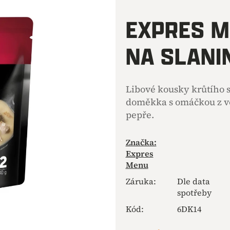
hodnocení
produktu
EXPRES M
je
0,0
NA SLANIN
z
5
hvězdiček.
Libové kousky krůtího
doměkka s omáčkou z vo
pepře.
Značka:
Expres
Menu
Záruka
:
Dle data
spotřeby
Kód:
6DK14