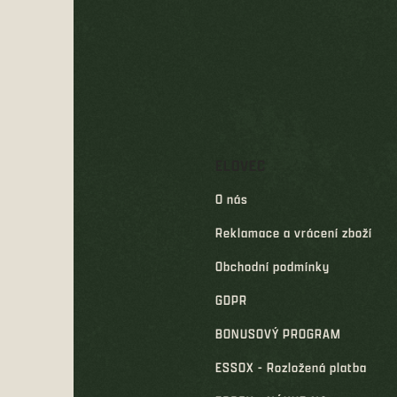
a
t
í
ELOVEC
O nás
Reklamace a vrácení zboží
Obchodní podmínky
GDPR
BONUSOVÝ PROGRAM
ESSOX - Rozložená platba