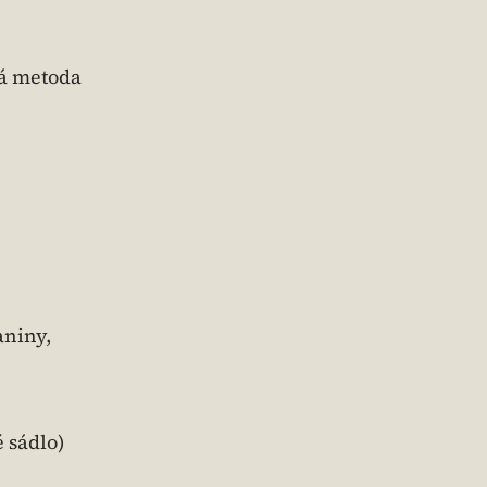
ná metoda
aniny,
é sádlo)