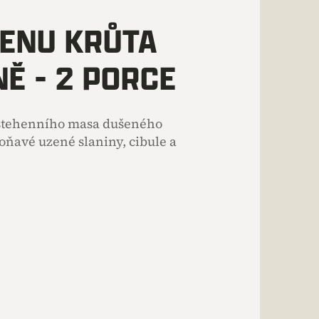
ENU KRŮTA
Ě - 2 PORCE
 stehenního masa dušeného
ňavé uzené slaniny, cibule a