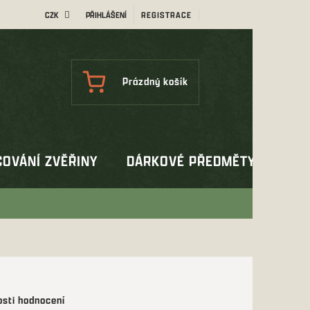
CZK
PŘIHLÁŠENÍ
REGISTRACE
NÁKUPNÍ
Prázdný košík
KOŠÍK
OVÁNÍ ZVĚŘINY
DÁRKOVÉ PŘEDMĚTY
OUT
sti hodnocení