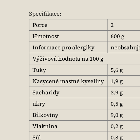
Specifikace:
Porce
2
Hmotnost
600 g
Informace pro alergiky
neobsahuj
Výživová hodnota na 100 g
Tuky
5,6 g
Nasycené mastné kyseliny
1,9 g
Sacharidy
3,9 g
ukry
0,5 g
Bílkoviny
9,0 g
Vláknina
0,2 g
Sůl
0,8 g