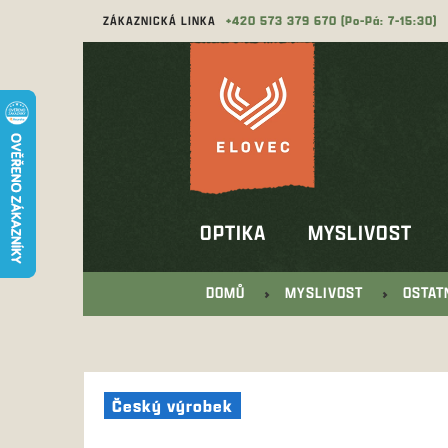
Přejít
ZÁKAZNICKÁ LINKA
573 379 670
na
obsah
OPTIKA
MYSLIVOST
DOMŮ
MYSLIVOST
OSTAT
Český výrobek
Český výrobek