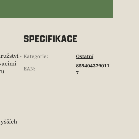
SPECIFIKACE
ružství -
Kategorie
:
Ostatní
vacími
859404379011
EAN
:
ku
7
!
vyšších