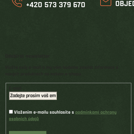
OBJE
+420 573 379 670
Odebírat newsletter
Vložte svůj e-mail a my vám budeme zasílat informace o
nových produktech na našem e-shopu.
E-mail
Vložením e-mailu souhlasíte s
podmínkami ochrany
osobních údajů