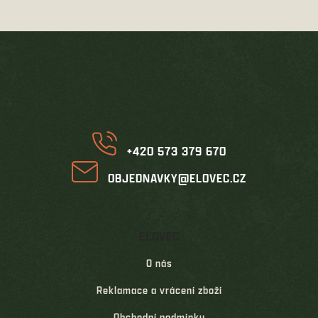
Z
á
p
a
t
í
+420 573 379 670
OBJEDNAVKY@ELOVEC.CZ
ELOVEC
O nás
Reklamace a vrácení zboží
Obchodní podmínky