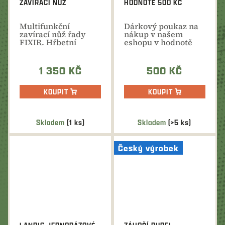
ZAVÍRACÍ NŮŽ
HODNOTĚ 500 KČ
Multifunkční
Dárkový poukaz na
zavírací nůž řady
nákup v našem
FIXIR. Hřbetní
eshopu v hodnotě
pojistka, střenka z
500 Kč. Ideální
dokonalé...
dárek na...
1 350 KČ
500 KČ
KOUPIT
KOUPIT
Skladem
(1 ks)
Skladem
(>5 ks)
Český výrobek