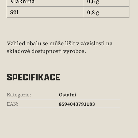
Vláknina
0,6 g
Sůl
0,8 g
Vzhled obalu se může lišit v závislosti na
skladové dostupnosti výrobce.
SPECIFIKACE
Kategorie
:
Ostatní
EAN
:
8594043791183