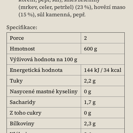
(mrkev, celer, petržel) (23 %), hovězí maso
(15 %), sůl kamenná, pepř.
Specifikace:
Porce
2
Hmotnost
600 g
Výživová hodnota na 100 g
Energetická hodnota
144 kJ / 34 kcal
Tuky
2,2 g
Nasycené mastné kyseliny
0 g
Sacharidy
1,7 g
Z toho cukry
0 g
Bílkoviny
2,3 g