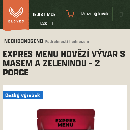
Přejít
na
NÁKUPNÍ
Prázdný košík
REGISTRACE
obsah
KOŠÍK
CZK
Průměrné
NEOHODNOCENO
Podrobnosti hodnocení
hodnocení
EXPRES MENU HOVĚZÍ VÝVAR S
produktu
je
MASEM A ZELENINOU - 2
0,0
PORCE
z
5
hvězdiček.
Český výrobek
Český výrobek