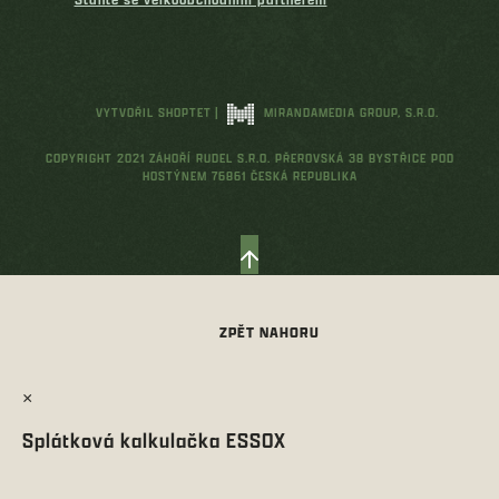
VYTVOŘIL SHOPTET
|
MIRANDAMEDIA GROUP, S.R.O.
COPYRIGHT 2021 ZÁHOŘÍ RUDEL S.R.O. PŘEROVSKÁ 38 BYSTŘICE POD
HOSTÝNEM 76861 ČESKÁ REPUBLIKA
×
Splátková kalkulačka ESSOX