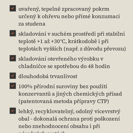
uvařený, tepelně zpracovaný pokrm
určený k ohřevu nebo přímé konzumaci
za studena
skladování v suchém prostředí při stabilní
teplotě +1 až +30°C, krátkodobě i při
teplotách vyšších (např. z důvodu převozu)
skladování otevřeného výrobku v
chladničce se spotřebou do 48 hodin
dlouhodobá trvanlivost
100% přírodní suroviny bez použití
konzervantů a jiných chemických přísad
(patentovaná metoda přípravy CTP)
lehký, recyklovatelný, odolný vícevrstvý
obal - dokonalá ochrana proti poškození
nebo znehodnocení obsahu i při