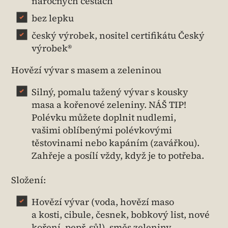
náročných cestách
bez lepku
český výrobek, nositel certifikátu Český
výrobek®
Hovězí vývar s masem a zeleninou
Silný, pomalu tažený vývar s kousky
masa a kořenové zeleniny. NÁŠ TIP!
Polévku můžete doplnit nudlemi,
vašimi oblíbenými polévkovými
těstovinami nebo kapáním (zavářkou).
Zahřeje a posílí vždy, když je to potřeba.
Složení:
Hovězí vývar (voda, hovězí maso
a kosti, cibule, česnek, bobkový list, nové
koření, pepř, sůl), směs zeleniny