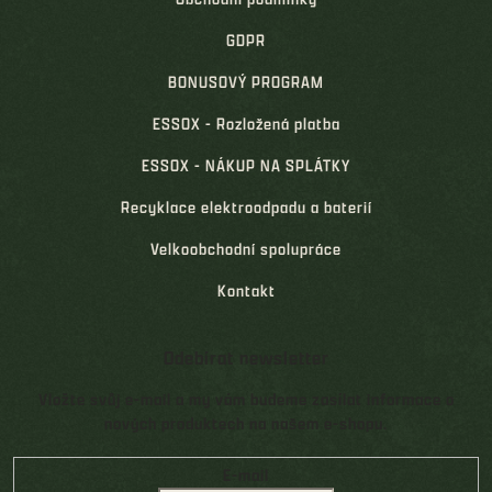
GDPR
BONUSOVÝ PROGRAM
ESSOX - Rozložená platba
ESSOX - NÁKUP NA SPLÁTKY
Recyklace elektroodpadu a baterií
Velkoobchodní spolupráce
Kontakt
Odebírat newsletter
Vložte svůj e-mail a my vám budeme zasílat informace o
nových produktech na našem e-shopu.
E-mail