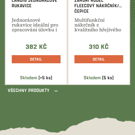
LANDIG JEDNORÁZOVÉ
ZÁHOŘÍ RUDEL
RUKAVICE
FLEECOVÝ NÁKRČNÍK/
ČEPICE
Jednorázové
Multifunkční
rukavice ideální pro
nákrčník z
zpracování úlovku i
kvalitního hřejivého
masa. Dokonalá
fleecu v
ochrana...
oboustranném
barevném...
382 KČ
310 KČ
DETAIL
DETAIL
Skladem
(>5 ks)
Skladem
(5 ks)
VŠECHNY PRODUKTY