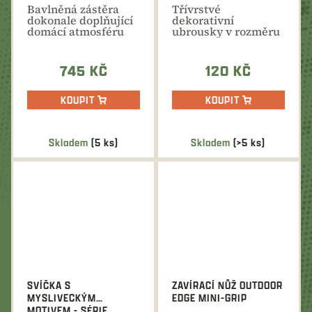
Bavlněná zástěra
Třívrstvé
dokonale doplňující
dekorativní
domácí atmosféru
ubrousky v rozměru
myslivecké kuchyně.
33x33 cm. Vyrobeno
v Německu, v...
745 KČ
120 KČ
KOUPIT
KOUPIT
Skladem
(5 ks)
Skladem
(>5 ks)
SVÍČKA S
ZAVÍRACÍ NŮŽ OUTDOOR
MYSLIVECKÝM
EDGE MINI-GRIP
MOTIVEM - SÉRIE