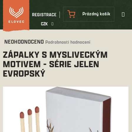
Přejít
na
NÁKUPNÍ
Prázdný košík
REGISTRACE
obsah
KOŠÍK
CZK
Průměrné
NEOHODNOCENO
Podrobnosti hodnocení
hodnocení
ZÁPALKY S MYSLIVECKÝM
produktu
je
MOTIVEM - SÉRIE JELEN
0,0
EVROPSKÝ
z
5
hvězdiček.