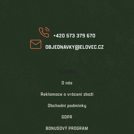
p
a
t
í
+420 573 379 670
OBJEDNAVKY@ELOVEC.CZ
ELOVEC
O nás
Reklamace a vrácení zboží
Obchodní podmínky
GDPR
BONUSOVÝ PROGRAM