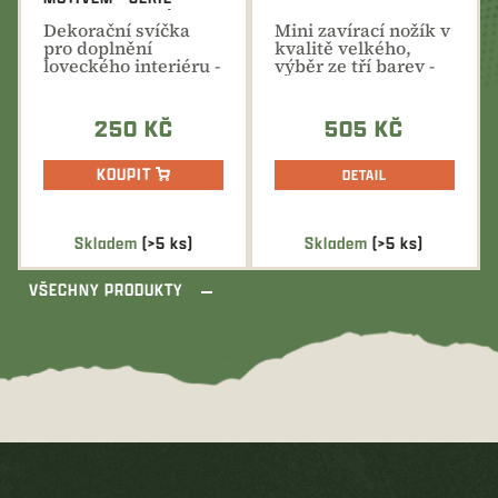
JELEN EVROPSKÝ
Dekorační svíčka
Mini zavírací nožík v
pro doplnění
kvalitě velkého,
loveckého interiéru -
výběr ze tří barev -
vhodný dárek nejen
černá, oranžová,...
pro...
250 KČ
505 KČ
KOUPIT
DETAIL
Skladem
(>5 ks)
Skladem
(>5 ks)
VŠECHNY PRODUKTY
Z
á