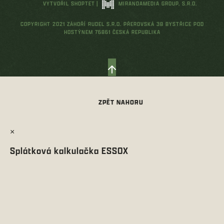
VYTVOŘIL SHOPTET
|
MIRANDAMEDIA GROUP, S.R.O.
COPYRIGHT 2021 ZÁHOŘÍ RUDEL S.R.O. PŘEROVSKÁ 38 BYSTŘICE POD
HOSTÝNEM 76861 ČESKÁ REPUBLIKA
×
Splátková kalkulačka ESSOX