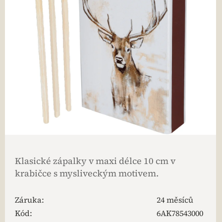
Klasické zápalky v maxi délce 10 cm v
krabičce s mysliveckým motivem.
Záruka
:
24 měsíců
Kód:
6AK78543000