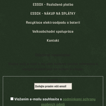
ESSOX - Rozložená platba
ESSOX - NÁKUP NA SPLÁTKY
Recyklace elektroodpadu a baterií
Velkoobchodní spolupráce
Kontakt
Odebírat newsletter
Vložte svůj e-mail a my vám budeme zasílat informace o
nových produktech na našem e-shopu.
E-mail
Vložením e-mailu souhlasíte s
podmínkami ochrany
osobních údajů