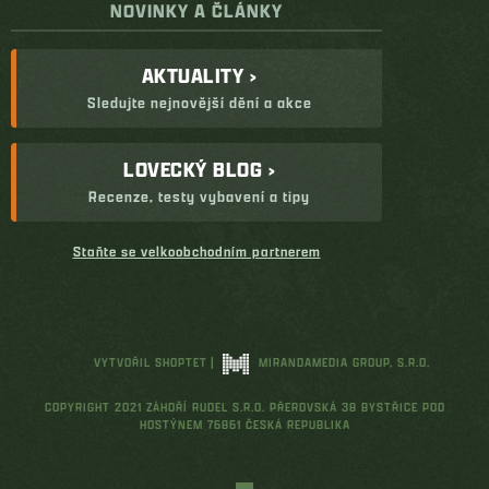
NOVINKY A ČLÁNKY
AKTUALITY ›
Sledujte nejnovější dění a akce
LOVECKÝ BLOG ›
Recenze, testy vybavení a tipy
Staňte se velkoobchodním partnerem
VYTVOŘIL SHOPTET
|
MIRANDAMEDIA GROUP, S.R.O.
COPYRIGHT 2021 ZÁHOŘÍ RUDEL S.R.O. PŘEROVSKÁ 38 BYSTŘICE POD
HOSTÝNEM 76861 ČESKÁ REPUBLIKA