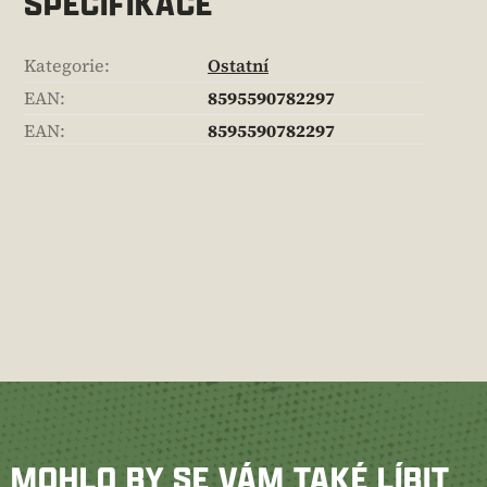
SPECIFIKACE
Kategorie
:
Ostatní
EAN
:
8595590782297
EAN
:
8595590782297
MOHLO BY SE VÁM TAKÉ LÍBIT