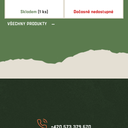
Skladem
(1 ks)
Dočasně nedostupné
VŠECHNY PRODUKTY
Z
á
p
a
t
í
+420 573 379 670