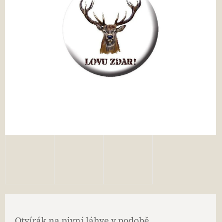
Otvírák na pivní láhve v podobě