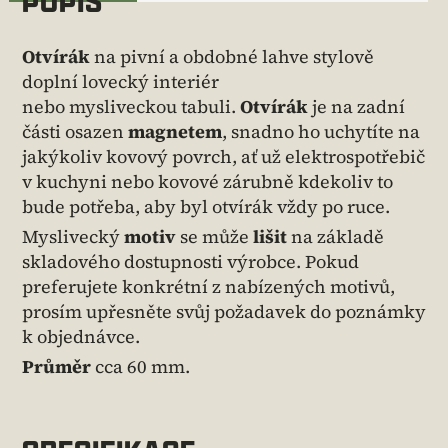
POPIS
Otvírák
na pivní a obdobné lahve stylově
doplní lovecký interiér
nebo mysliveckou tabuli.
Otvírák
je na zadní
části osazen
magnetem
, snadno ho uchytíte na
jakýkoliv kovový povrch, ať už elektrospotřebič
v kuchyni nebo kovové zárubně kdekoliv to
bude potřeba, aby byl otvírák vždy po ruce.
Myslivecký
motiv
se může
lišit
na základě
skladového dostupnosti výrobce. Pokud
preferujete konkrétní z nabízených motivů,
prosím upřesněte svůj požadavek do poznámky
k objednávce.
Průměr
cca 60 mm.