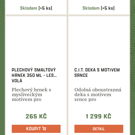
Skladem
(>5 ks)
Skladem
(>5 ks)
PLECHOVÝ SMALTOVÝ
C.I.T. DEKA S MOTIVEM
HRNEK 350 ML - LES
SRNCE
VOLÁ
Plechový hrnek s
Odolná oboustranná
mysliveckým
deka s motivem
motivem pro
srnce pro
všechny milovníky
každodenní použití.
lesa a přírody
265 KČ
1 299 KČ
KOUPIT
DETAIL