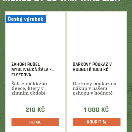
Český výrobek
ZÁHOŘÍ RUDEL
DÁRKOVÝ POUKAZ V
MYSLIVECKÁ ŠÁLA -
HODNOTĚ 1000 KČ
FLEECOVÁ
​Šála z měkkého
Dárkový poukaz na
fleece, který v
nákup v našem
zimním období
eshopu v hodnotě
příjemně hřeje a
1000 Kč. Ideální
chrání před...
dárek na...
210 KČ
1 000 KČ
KOUPIT
DETAIL