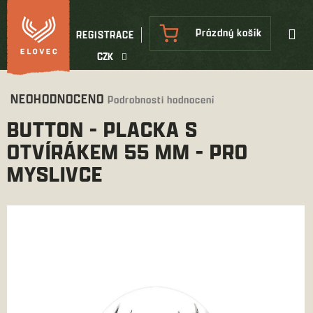
Přejít
na
NÁKUPNÍ
Prázdný košík
REGISTRACE
obsah
KOŠÍK
CZK
Průměrné
NEOHODNOCENO
Podrobnosti hodnocení
hodnocení
BUTTON - PLACKA S
produktu
je
OTVÍRÁKEM 55 MM - PRO
0,0
MYSLIVCE
z
5
hvězdiček.