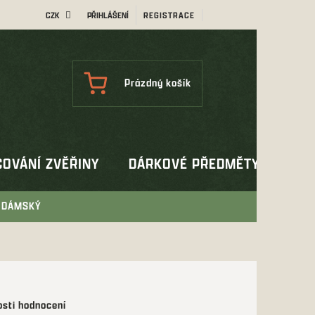
CZK
PŘIHLÁŠENÍ
REGISTRACE
NÁKUPNÍ
Prázdný košík
KOŠÍK
OVÁNÍ ZVĚŘINY
DÁRKOVÉ PŘEDMĚTY
OUT
K DÁMSKÝ
sti hodnocení