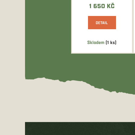
výrazným
1 650 KČ
zdobením....
DETAIL
Skladem
(1 ks)
Z
á