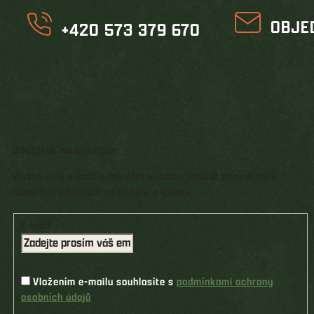
OBJE
+420 573 379 670
Odebírat newsletter
Vložte svůj e-mail a my vám budeme zasílat informace o
nových produktech na našem e-shopu.
E-mail
Vložením e-mailu souhlasíte s
podmínkami ochrany
osobních údajů