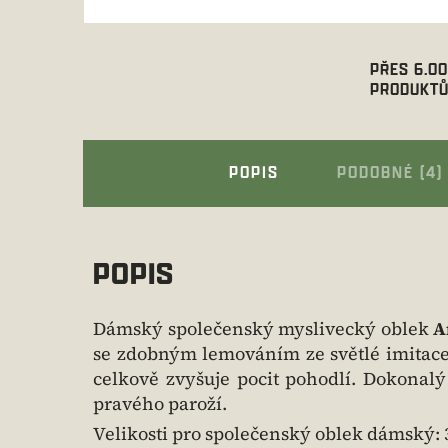
PŘES 6.0
PRODUKTŮ
POPIS
PODOBNÉ (4)
POPIS
Dámský společenský myslivecký oblek
A
se zdobným lemováním ze světlé imitace
celkově zvyšuje pocit pohodlí. Dokonal
pravého paroží.
Velikosti pro společenský oblek dámský: 