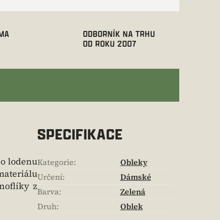
RMA
ODBORNÍK NA TRHU
OD ROKU 2007
SPECIFIKACE
ho lodenu
Kategorie
:
Obleky
materiálu
Určení
:
Dámské
noflíky z
Barva
:
Zelená
Druh
:
Oblek