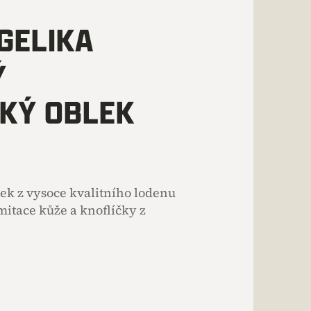
GELIKA
Ý
KÝ OBLEK
k z vysoce kvalitního lodenu
mitace kůže a knoflíčky z