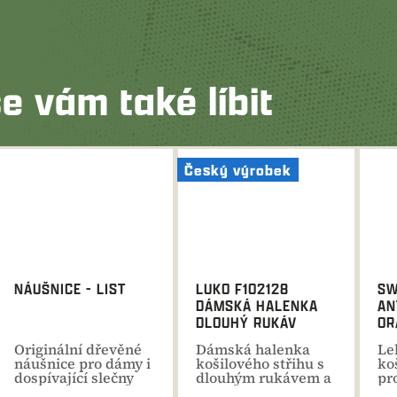
e vám také líbit
Český výrobek
NÁUŠNICE - LIST
LUKO F102128
SW
DÁMSKÁ HALENKA
AN
DLOUHÝ RUKÁV
OR
KO
Originální dřevěné
Dámská halenka
Le
náušnice pro dámy i
košilového střihu s
ko
dospívající slečny
dlouhým rukávem a
pr
mysliveckými
Re