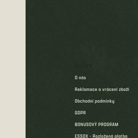
p
a
t
í
ELOVEC
O nás
Reklamace a vrácení zboží
Obchodní podmínky
GDPR
BONUSOVÝ PROGRAM
ESSOX - Rozložená platba