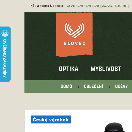
Přejít
ZÁKAZNICKÁ LINKA
573 379 670
na
obsah
OPTIKA
MYSLIVOST
DOMŮ
OBLEČENÍ
ODĚVY
Český výrobek
Český výrobek