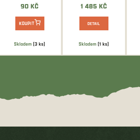
knoflíky....
Ant
90 KČ
1 485 KČ
KOUPIT
DETAIL
Skladem
(3 ks)
Skladem
(1 ks)