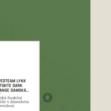
EDTEAM LYNX
TIBITE DARK
ANGE DÁMSKÁ
ŠILE
Další
hká funkční
produkt
šile v dámském
ovedení.
pelentní úprava