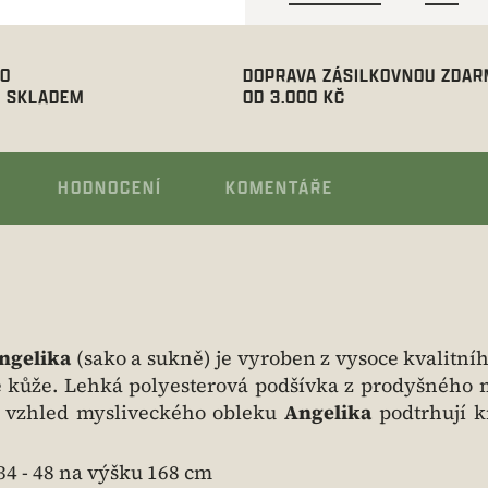
00
DOPRAVA ZÁSILKOVNOU ZDA
 SKLADEM
OD 3.000 KČ
HODNOCENÍ
KOMENTÁŘE
ngelika
(sako a sukně) je vyroben z vysoce kvalitní
 kůže. Lehká polyesterová podšívka z prodyšného 
ý vzhled mysliveckého obleku
Angelika
podtrhují k
34 - 48 na výšku 168 cm