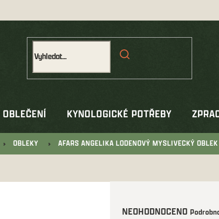
OBLEČENÍ
KYNOLOGICKÉ POTŘEBY
ZPRAC
OBLEKY
AFARS ANGELIKA LODENOVÝ MYSLIVECKÝ OBLE
Průměrné
NEOHODNOCENO
Podrobno