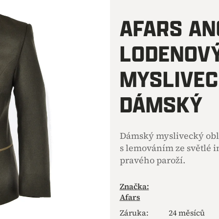
hodnocení
produktu
AFARS AN
je
0,0
LODENOV
z
5
hvězdiček.
MYSLIVEC
DÁMSKÝ
Dámský myslivecký oble
s lemováním ze světlé i
pravého paroží.
Značka:
Afars
Záruka
:
24 měsíců