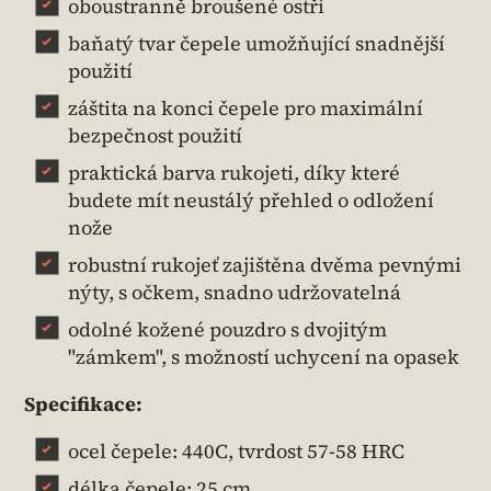
oboustranně broušené ostří
baňatý tvar čepele umožňující snadnější
použití
záštita na konci čepele pro maximální
bezpečnost použití
praktická barva rukojeti, díky které
budete mít neustálý přehled o odložení
nože
robustní rukojeť zajištěna dvěma pevnými
nýty, s očkem, snadno udržovatelná
odolné kožené pouzdro s dvojitým
"zámkem", s možností uchycení na opasek
Specifikace:
ocel čepele: 440C, tvrdost 57-58 HRC
délka čepele: 25 cm