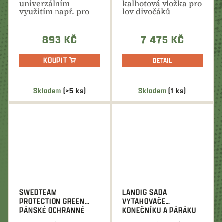
univerzálním
kalhotová vložka pro
využitím např. pro
lov divočáků
převoz nebo
vyrobená ze
skladování...
speciálního...
893 KČ
7 475 KČ
KOUPIT
DETAIL
Skladem
(>5 ks)
Skladem
(1 ks)
SWEDTEAM
LANDIG SADA
PROTECTION GREEN
VYTAHOVAČE
PÁNSKÉ OCHRANNÉ
KONEČNÍKU A PÁRÁKU
KALHOTY