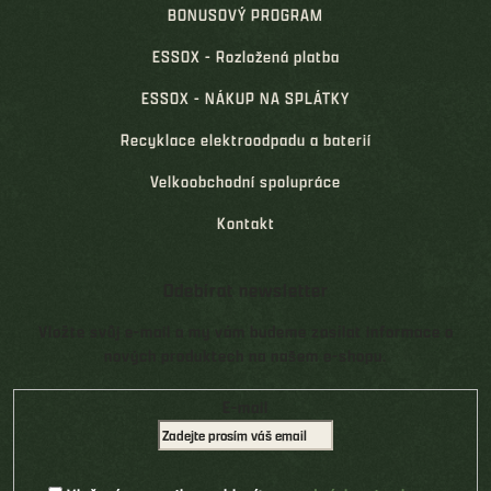
BONUSOVÝ PROGRAM
ESSOX - Rozložená platba
ESSOX - NÁKUP NA SPLÁTKY
Recyklace elektroodpadu a baterií
Velkoobchodní spolupráce
Kontakt
Odebírat newsletter
Vložte svůj e-mail a my vám budeme zasílat informace o
nových produktech na našem e-shopu.
E-mail