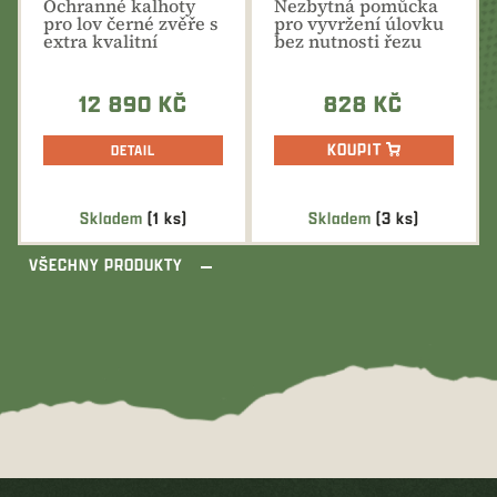
Ochranné kalhoty
Nezbytná pomůcka
pro lov černé zvěře s
pro vyvržení úlovku
extra kvalitní
bez nutnosti řezu
membránou
zámku. Praktický
Neonordic®200
párák...
12 890 KČ
828 KČ
KOUPIT
DETAIL
Skladem
(1 ks)
Skladem
(3 ks)
VŠECHNY PRODUKTY
Z