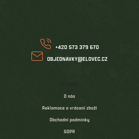
á
p
a
t
í
+420 573 379 670
OBJEDNAVKY@ELOVEC.CZ
ELOVEC
O nás
Reklamace a vrácení zboží
Obchodní podmínky
GDPR