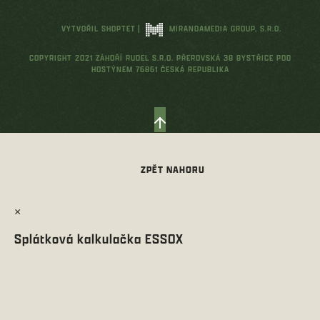
VYTVOŘIL SHOPTET
|
MIRANDAMEDIA GROUP, S.R.O.
COPYRIGHT 2021 ZÁHOŘÍ RUDEL S.R.O. PŘEROVSKÁ 38 BYSTŘICE POD
HOSTÝNEM 76861 ČESKÁ REPUBLIKA
×
Splátková kalkulačka ESSOX