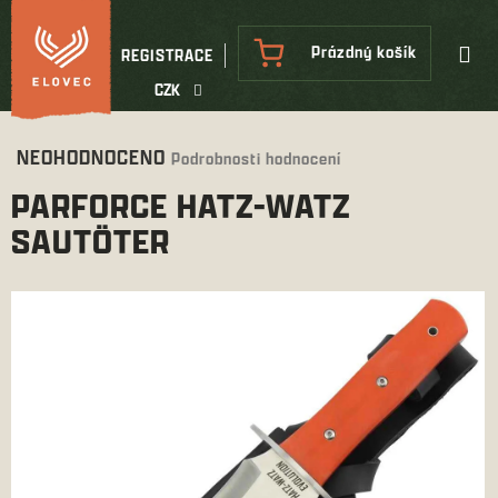
Přejít
na
NÁKUPNÍ
Prázdný košík
REGISTRACE
obsah
KOŠÍK
CZK
Průměrné
NEOHODNOCENO
Podrobnosti hodnocení
hodnocení
PARFORCE HATZ-WATZ
produktu
je
SAUTÖTER
0,0
z
5
hvězdiček.