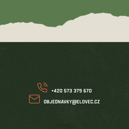
Z
á
p
a
t
í
+420 573 379 670
OBJEDNAVKY@ELOVEC.CZ
ELOVEC