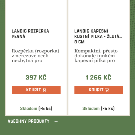
5
hvězdiček.
LANDIG ROZPĚRKA
LANDIG KAPESNÍ
PEVNÁ
KOSTNÍ PILKA - ŽLUTÁ
8 CM
Rozpěrka (rozporka)
Kompaktní, přesto
z nerezové oceli
dokonale funkční
nezbytná pro
kapesní pilka pro
zafixování
přerušení zámku
hrudníku...
nebo...
397 KČ
1 266 KČ
KOUPIT
KOUPIT
Skladem
(>5 ks)
Skladem
(>5 ks)
VŠECHNY PRODUKTY