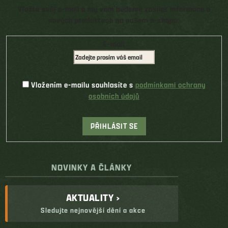
Vložte svůj e-mail a my vám budeme zasílat informace o
nových produktech na našem e-shopu.
E-mail
Vložením e-mailu souhlasíte s
podmínkami ochrany
osobních údajů
PŘIHLÁSIT SE
NOVINKY A ČLÁNKY
AKTUALITY ›
Sledujte nejnovější dění a akce