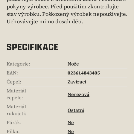
pokyny výrobce. Před použitím zkontrolujte
stav výrobku. Poškozený výrobek nepoužívejte.
Uchovávejte mimo dosah dětí.
SPECIFIKACE
Kategorie
:
Nože
EAN
:
023614843405
Čepel
:
Zavírací
Materiál
Nerezová
čepele
:
Materiál
Ostatní
rukojeti
:
Párák
:
Ne
Pilka
:
Ne