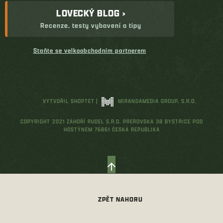
LOVECKÝ BLOG ›
Recenze, testy vybavení a tipy
Staňte se velkoobchodním partnerem
VYTVOŘIL SHOPTET
|
MIRANDAMEDIA GROUP, S.R.O.
COPYRIGHT 2021 ZÁHOŘÍ RUDEL S.R.O. PŘEROVSKÁ 38 BYSTŘICE POD
HOSTÝNEM 76861 ČESKÁ REPUBLIKA