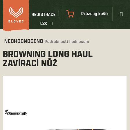
Přejít
na
NÁKUPNÍ
Prázdný košík
REGISTRACE
obsah
KOŠÍK
CZK
Průměrné
NEOHODNOCENO
Podrobnosti hodnocení
hodnocení
BROWNING LONG HAUL
produktu
je
ZAVÍRACÍ NŮŽ
0,0
z
5
hvězdiček.