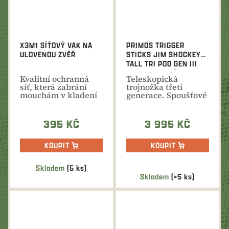
X3M1 SÍŤOVÝ VAK NA
PRIMOS TRIGGER
ULOVENOU ZVĚŘ
STICKS JIM SHOCKEY
TALL TRI POD GEN III
TELESKOPICKÁ
Kvalitní ochranná
Teleskopická
TROJNOŽKA
síť, která zabrání
trojnožka třetí
mouchám v kladení
generace. Spoušťové
vajíček na zvěřinu.
ovládání, tichý
S...
chod,...
395 KČ
3 995 KČ
KOUPIT
KOUPIT
Skladem
(5 ks)
Průměrné
Skladem
(>5 ks)
hodnocení
produktu
je
5,0
z