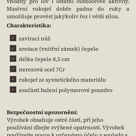
vhodný pro lov i ostatní outdoorové aktivity.
Masivní rukojeť dobře padne do ruky a
umožňuje provést jakýkoliv řez i větší silou.
Charakteristika:
zavírací nůž
aretace (vnitřní zámek) čepele
délka čepele 8,5 cm
nerezová ocel 7Cr
rukojeť ze syntetického materiálu
součástí balení polymerové pouzdro
Bezpečnostní upozornění:
Výrobek obsahuje ostré části, při jeho
používání dbejte zvýšené opatrnosti. Výrobek
používejte pouze k určenému účelu v souladu s