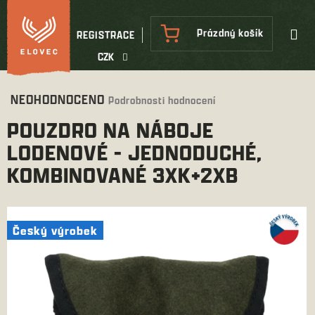
Přejít
na
NÁKUPNÍ
Prázdný košík
REGISTRACE
obsah
KOŠÍK
CZK
Průměrné
NEOHODNOCENO
Podrobnosti hodnocení
hodnocení
POUZDRO NA NÁBOJE
produktu
je
LODENOVÉ - JEDNODUCHÉ,
0,0
KOMBINOVANÉ 3XK+2XB
z
5
hvězdiček.
Český výrobek
Český výrobek