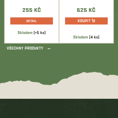
zaručuje...
mm.
255 KČ
625 KČ
KOUPIT
DETAIL
Skladem
(>5 ks)
Průměrné
Skladem
(4 ks)
hodnocení
produktu
VŠECHNY PRODUKTY
je
5,0
z
5
hvězdiček.
Z
á
p