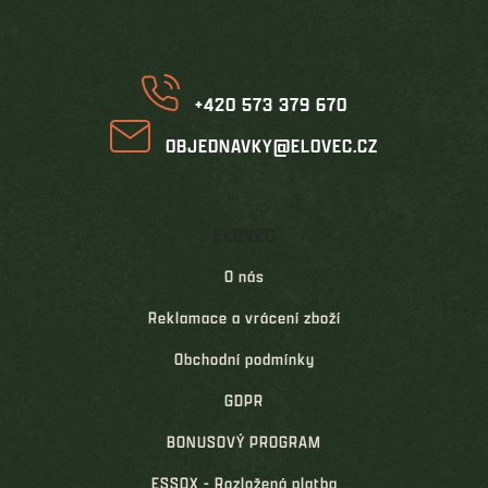
a
t
í
+420 573 379 670
OBJEDNAVKY@ELOVEC.CZ
ELOVEC
O nás
Reklamace a vrácení zboží
Obchodní podmínky
GDPR
BONUSOVÝ PROGRAM
ESSOX - Rozložená platba