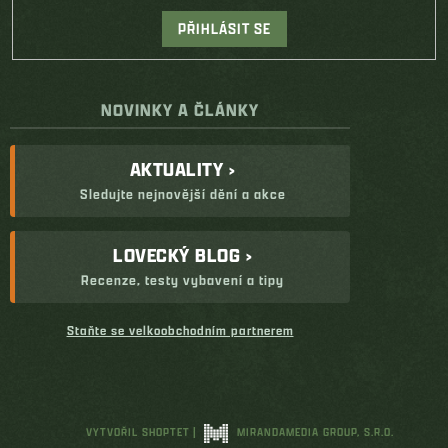
PŘIHLÁSIT SE
NOVINKY A ČLÁNKY
AKTUALITY ›
Sledujte nejnovější dění a akce
LOVECKÝ BLOG ›
Recenze, testy vybavení a tipy
Staňte se velkoobchodním partnerem
VYTVOŘIL SHOPTET
|
MIRANDAMEDIA GROUP, S.R.O.