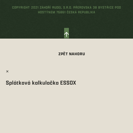
COPYRIGHT 2021 ZÁHOŘÍ RUDEL S.R.O. PŘEROVSKÁ 38 BYSTŘICE POD
HOSTÝNEM 76861 ČESKÁ REPUBLIKA
×
Splátková kalkulačka ESSOX