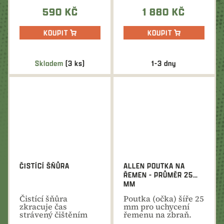
590 KČ
1 880 KČ
KOUPIT
KOUPIT
Skladem
(3 ks)
1-3 dny
ČISTÍCÍ ŠŇŮRA
ALLEN POUTKA NA
ŘEMEN - PRŮMĚR 25
MM
Čistící šňůra
Poutka (očka) šíře 25
zkracuje čas
mm pro uchycení
strávený čištěním
řemenu na zbraň.
zbraně, protože
Pro průměr čepu 3,5