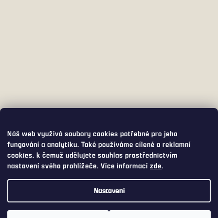
Náš web využívá soubory cookies potřebné pro jeho
fungování a analytiku. Také používáme cílené a reklamní
cookies, k čemuž udělujete souhlas prostřednictvím
nastavení svého prohlížeče. Více informací
zde
.
Nastavení
Využijte přepravu s DPD PICKUP za pouhých 75,- Kč. DPD PICKUP