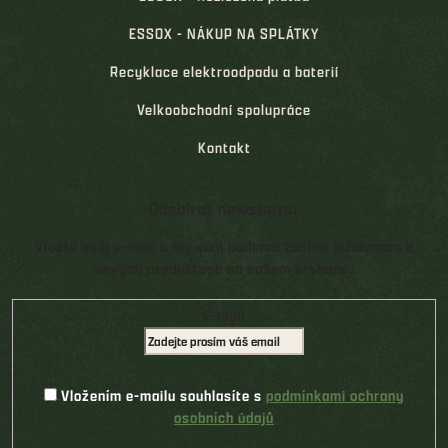
ESSOX - NÁKUP NA SPLÁTKY
Recyklace elektroodpadu a baterií
Velkoobchodní spolupráce
Kontakt
Odebírat newsletter
Vložte svůj e-mail a my vám budeme zasílat informace o
nových produktech na našem e-shopu.
E-mail
Vložením e-mailu souhlasíte s
podmínkami ochrany
osobních údajů