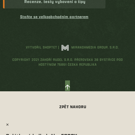
Recenze, testy vybavení a tipy
Staňte se velkoobchodním partnerem
VYTVOŘIL SHOPTET
|
MIRANDAMEDIA GROUP, S.R.O.
COPYRIGHT 2021 ZÁHOŘÍ RUDEL S.R.O. PŘEROVSKÁ 38 BYSTŘICE POD
HOSTÝNEM 76861 ČESKÁ REPUBLIKA
×