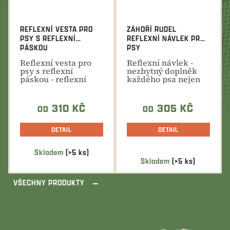
REFLEXNÍ VESTA PRO
ZÁHOŘÍ RUDEL
PSY S REFLEXNÍ
REFLEXNÍ NÁVLEK PRO
PÁSKOU
PSY
Reflexní vesta pro
Reflexní návlek -
psy s reflexní
nezbytný doplněk
páskou - reflexní
každého psa nejen
pásek má
pro společné lovecké
schopnost...
akce.
310 KČ
305 KČ
OD
OD
DETAIL
DETAIL
Skladem
(>5 ks)
Průměrné
Skladem
(>5 ks)
hodnocení
produktu
VŠECHNY PRODUKTY
je
5,0
z
5