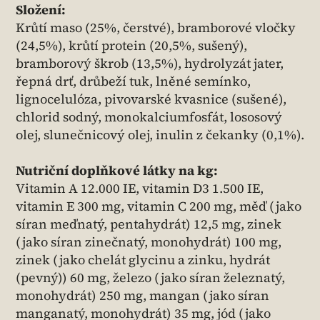
Složení:
Krůtí maso (25%, čerstvé), bramborové vločky
(24,5%), krůtí protein (20,5%, sušený),
bramborový škrob (13,5%), hydrolyzát jater,
řepná drť, drůbeží tuk, lněné semínko,
lignocelulóza, pivovarské kvasnice (sušené),
chlorid sodný, monokalciumfosfát, lososový
olej, slunečnicový olej, inulin z čekanky (0,1%).
Nutriční doplňkové látky na kg:
Vitamin A 12.000 IE, vitamin D3 1.500 IE,
vitamin E 300 mg, vitamin C 200 mg, měď (jako
síran meďnatý, pentahydrát) 12,5 mg, zinek
(jako síran zinečnatý, monohydrát) 100 mg,
zinek (jako chelát glycinu a zinku, hydrát
(pevný)) 60 mg, železo (jako síran železnatý,
monohydrát) 250 mg, mangan (jako síran
manganatý, monohydrát) 35 mg, jód (jako