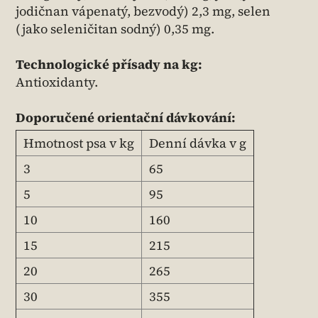
jodičnan vápenatý, bezvodý) 2,3 mg, selen
(jako seleničitan sodný) 0,35 mg.
Technologické přísady na kg:
Antioxidanty.
Doporučené orientační dávkování:
Hmotnost psa v kg
Denní dávka v g
3
65
5
95
10
160
15
215
20
265
30
355