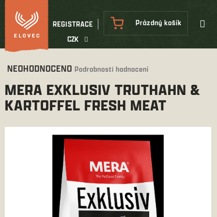
Přejít
na
NÁKUPNÍ
Prázdný košík
REGISTRACE
obsah
KOŠÍK
CZK
Průměrné
NEOHODNOCENO
Podrobnosti hodnocení
hodnocení
MERA EXKLUSIV TRUTHAHN &
produktu
je
KARTOFFEL FRESH MEAT
0,0
z
5
hvězdiček.