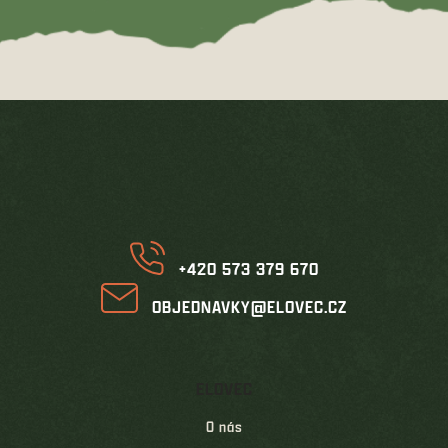
hvězdiček.
Z
á
p
a
t
í
+420 573 379 670
OBJEDNAVKY@ELOVEC.CZ
ELOVEC
O nás