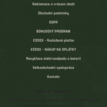
Reklamace a vrácení zboží
Obchodní podmínky
GDPR
BONUSOVÝ PROGRAM
ESSOX - Rozložená platba
ESSOX - NÁKUP NA SPLÁTKY
Recyklace elektroodpadu a baterií
Velkoobchodní spolupráce
Kontakt
Odebírat newsletter
Vložte svůj e-mail a my vám budeme zasílat informace o
nových produktech na našem e-shopu.