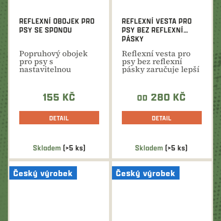
REFLEXNÍ OBOJEK PRO
REFLEXNÍ VESTA PRO
PSY SE SPONOU
PSY BEZ REFLEXNÍ
PÁSKY
Popruhový obojek
Reflexní vesta pro
pro psy s
psy bez reflexní
nastavitelnou
pásky zaručuje lepší
délkou vhodný i pro
viditelnost při...
štěňata. Více...
155 KČ
280 KČ
OD
DETAIL
DETAIL
Skladem
(>5 ks)
Skladem
(>5 ks)
Český výrobek
Český výrobek