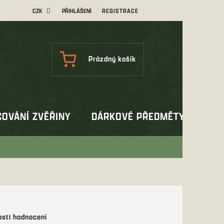
CZK
PŘIHLÁŠENÍ
REGISTRACE
NÁKUPNÍ
Prázdný košík
KOŠÍK
OVÁNÍ ZVĚŘINY
DÁRKOVÉ PŘEDMĚTY
OUT
sti hodnocení