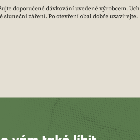
ržujte doporučené dávkování uvedené výrobcem. Uch
luneční záření. Po otevření obal dobře uzavírejte.
e vám také líbit