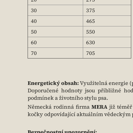
30
375
40
465
50
550
60
630
70
705
Energetický obsah:
Využitelná energie (
Doporučené hodnoty jsou přibližné hod
podmínek a životního stylu psa.
Německá rodinná firma
MERA
již téměř
kočky odpovídající aktuálním vědeckým 
Bezpečnostní upozornění: