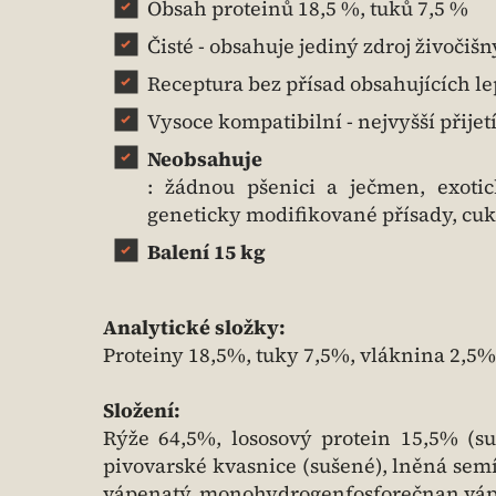
Obsah proteinů 18,5 %, tuků 7,5 %
Čisté - obsahuje jediný zdroj živočiš
Receptura bez přísad obsahujících l
Vysoce kompatibilní - nejvyšší přijet
Neobsahuje
: žádnou pšenici a ječmen, exotic
geneticky modifikované přísady, cukr,
Balení 15 kg
Analytické složky:
Proteiny 18,5%, tuky 7,5%, vláknina 2,5%,
Složení:
Rýže 64,5%, lososový protein 15,5% (su
pivovarské kvasnice (sušené), lněná semín
vápenatý, monohydrogenfosforečnan vápena