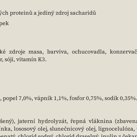
ných proteinů a jediný zdroj sacharidů
epek
í
ké zdroje masa, barviva, ochucovadla, konzervač
 sóji, vitamín K3.
 popel 7,0%, vápník 1,1%, fosfor 0,75%, sodík 0,35%
šený), jaterní hydrolyzát, řepná vláknina (zbaven
ka, lososový olej, slunečnicový olej, lignocelulóza, 
tý, chlorid sodný, chlorid draselný, inulin z čeka