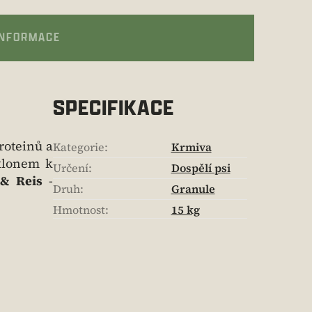
INFORMACE
SPECIFIKACE
roteinů a
Kategorie
:
Krmiva
sklonem k
Určení
:
Dospělí psi
 & Reis
-
Druh
:
Granule
Hmotnost
:
15 kg