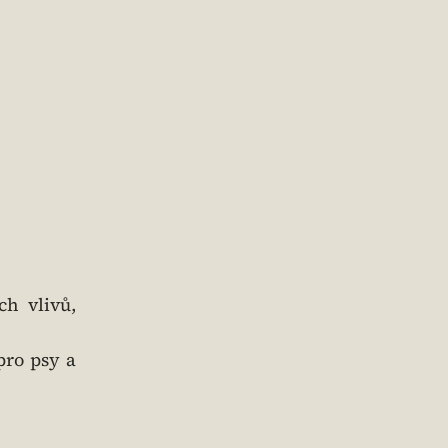
h vlivů,
pro psy a