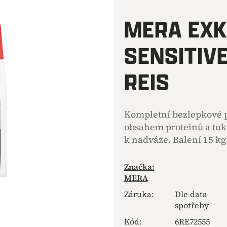
hodnocení
produktu
MERA EXK
je
0,0
SENSITIV
z
5
hvězdiček.
REIS
Kompletní bezlepkové 
obsahem proteinů a tuk
k nadváze. Balení 15 kg
Značka:
MERA
Záruka
:
Dle data
spotřeby
Kód:
6RE72555