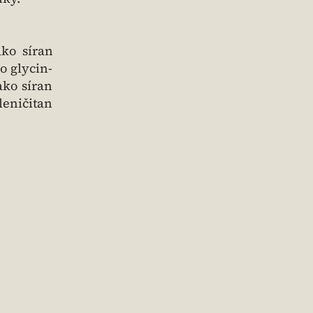
ko síran
o glycin-
ako síran
leničitan