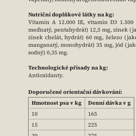
Nutriční doplňkové látky na kg:
Vitamin A 12.000 IE, vitamin D3 1.500
meďnatý, pentahydrát) 12,5 mg, zinek (ja
zinek chelát, hydrát) 60 mg, železo (ja
manganatý, monohydrát) 35 mg, jód (jako
sodný) 0,35 mg.
Technologické přísady na kg:
Antioxidanty.
Doporučené orientační dávkování:
Hmotnost psa v kg
Denní dávka v g
10
165
15
225
20
275