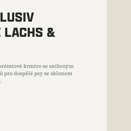
LUSIV
E LACHS &
prémiové krmivo se sníženým
ů pro dospělé psy se sklonem
.