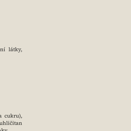
ní látky,
.
a cukru),
uhličitan
nky.