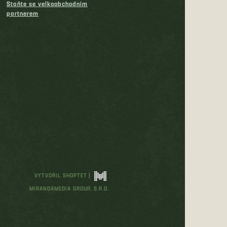
Staňte se velkoobchodním
partnerem
VYTVOŘIL SHOPTET
|
MIRANDAMEDIA GROUP, S.R.O.