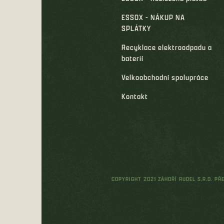
ESSOX - NÁKUP NA
SPLÁTKY
Recyklace elektroodpadu a
baterií
Velkoobchodní spolupráce
Kontakt
COPYRIGHT 2021 ZÁHOŘÍ RUDEL S.R.O. P