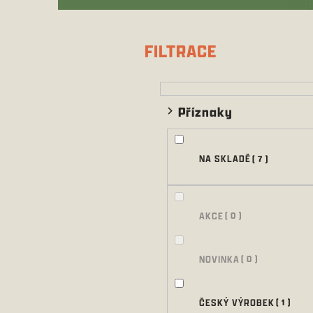
P
o
s
FILTRACE
t
r
a
n
Příznaky
n
í
p
NA SKLADĚ
7
a
n
e
l
AKCE
0
NOVINKA
0
ČESKÝ VÝROBEK
1