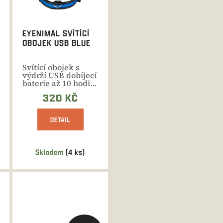
EYENIMAL SVÍTÍCÍ
OBOJEK USB BLUE
Svítící obojek s
výdrží USB dobíjecí
baterie až 10 hodin
na jedno nabití v...
320 KČ
DETAIL
Skladem
(4 ks)