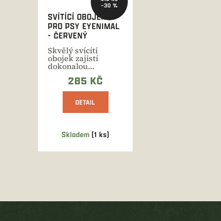
–30 %
SVÍTÍCÍ OBOJEK
PRO PSY EYENIMAL
- ČERVENÝ
Skvělý svícítí
obojek zajistí
dokonalou
viditelnost vašeho
285 KČ
psa až do 200
metrů.
DETAIL
Skladem
(1 ks)
O
v
l
á
d
a