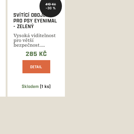
410 Kč
–30 %
SVÍTÍCÍ OBOJEK
PRO PSY EYENIMAL
- ZELENÝ
Vysoká viditelnost
pro větší
bezpečnost.
Jedinečné svítící
285 KČ
obojky řady...
DETAIL
Skladem
(1 ks)