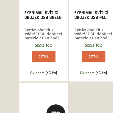
EYENIMAL SVÍTÍCÍ
EYENIMAL SVÍTÍCÍ
OBOJEK USB GREEN
OBOJEK USB RED
Svítící obojek s
Svítící obojek s
výdrží USB dobíjecí
výdrží USB dobíjecí
baterie až 10 hodin
baterie až 10 hodin
na jedno nabití v...
na jedno nabití v...
320 KČ
320 KČ
DETAIL
DETAIL
Skladem
(>5 ks)
Skladem
(>5 ks)
410 Kč