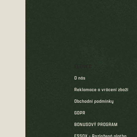
p
a
t
í
ELOVEC
O nás
Reklamace a vrácení zboží
Obchodní podmínky
GDPR
BONUSOVÝ PROGRAM
ESSOX - Rozložená platba