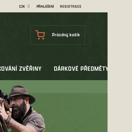
CZK
PŘIHLÁŠENÍ
REGISTRACE
NÁKUPNÍ
Prázdný košík
KOŠÍK
OVÁNÍ ZVĚŘINY
DÁRKOVÉ PŘEDMĚTY
OUT