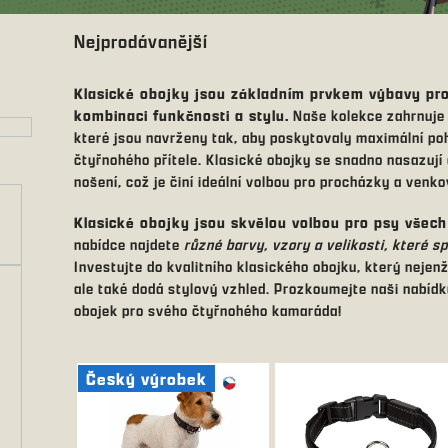
Nejprodávanější
Klasické obojky jsou základním prvkem výbavy pro
kombinaci funkčnosti a stylu.
Naše kolekce zahrnuj
které jsou navrženy tak, aby poskytovaly maximální po
čtyřnohého přítele. Klasické obojky se snadno nasazují
nošení, což je činí ideální volbou pro procházky a venkov
Klasické obojky jsou skvělou volbou pro psy všech 
nabídce najdete
různé barvy, vzory a velikosti, které s
Investujte do kvalitního klasického obojku, který nejen
ale také dodá stylový vzhled. Prozkoumejte naši nabídk
obojek pro svého čtyřnohého kamaráda!
V
Český výrobek
ý
p
i