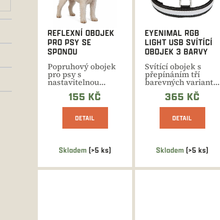
s
p
r
REFLEXNÍ OBOJEK
EYENIMAL RGB
o
PRO PSY SE
LIGHT USB SVÍTÍCÍ
d
SPONOU
OBOJEK 3 BARVY
u
Popruhový obojek
Svítící obojek s
k
pro psy s
přepínáním tří
t
nastavitelnou
barevných variant.
délkou vhodný i pro
Výdrž USB dobíjecí
ů
155 KČ
365 KČ
štěňata. Více...
baterie...
DETAIL
DETAIL
Skladem
(>5 ks)
Skladem
(>5 ks)