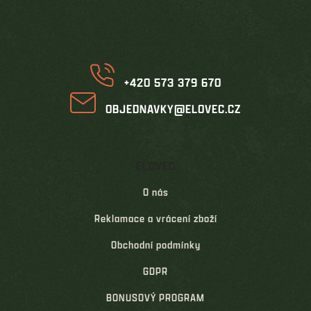
p
a
t
í
+420 573 379 670
OBJEDNAVKY@ELOVEC.CZ
ELOVEC
O nás
Reklamace a vrácení zboží
Obchodní podmínky
GDPR
BONUSOVÝ PROGRAM