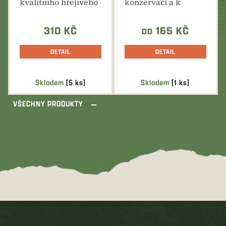
kvalitního hřejivého
konzervaci a k
fleecu v
regeneraci
oboustranném
gumových výrobků
barevném...
a...
310 KČ
165 KČ
OD
DETAIL
DETAIL
Skladem
(5 ks)
Skladem
(1 ks)
VŠECHNY PRODUKTY
Z
á