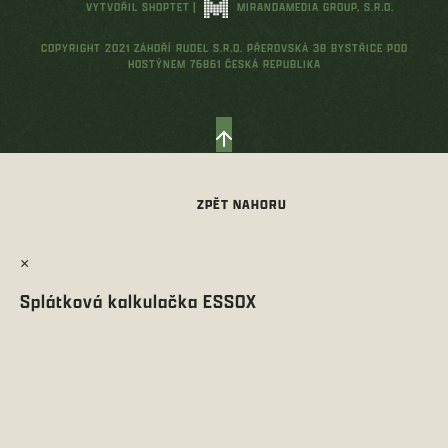
VYTVOŘIL SHOPTET
|
MIRANDAMEDIA GROUP, S.R.O.
COPYRIGHT 2021 ZÁHOŘÍ RUDEL S.R.O. PŘEROVSKÁ 38 BYSTŘICE POD
HOSTÝNEM 76861 ČESKÁ REPUBLIKA
×
Splátková kalkulačka ESSOX