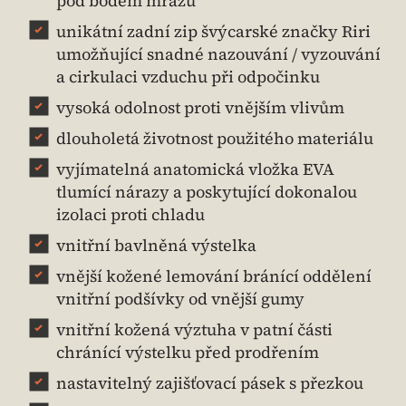
pod bodem mrazu
unikátní zadní zip švýcarské značky Riri
umožňující snadné nazouvání / vyzouvání
a cirkulaci vzduchu při odpočinku
vysoká odolnost proti vnějším vlivům
dlouholetá životnost použitého materiálu
vyjímatelná anatomická vložka EVA
tlumící nárazy a poskytující dokonalou
izolaci proti chladu
vnitřní bavlněná výstelka
vnější kožené lemování bránící oddělení
vnitřní podšívky od vnější gumy
vnitřní kožená výztuha v patní části
chránící výstelku před prodřením
nastavitelný zajišťovací pásek s přezkou