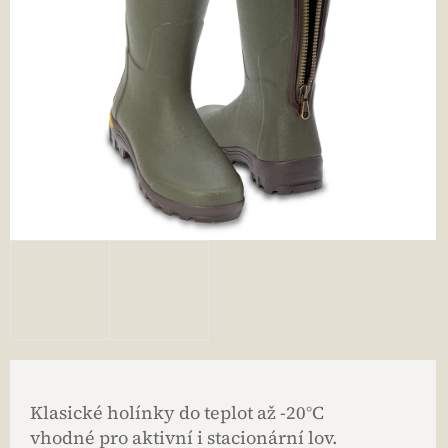
Klasické holínky do teplot až -20°C
vhodné pro aktivní i stacionární lov.