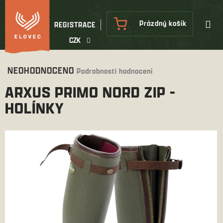
Přejít
na
NÁKUPNÍ
Prázdný košík
REGISTRACE
obsah
KOŠÍK
CZK
Průměrné
NEOHODNOCENO
Podrobnosti hodnocení
hodnocení
ARXUS PRIMO NORD ZIP -
produktu
je
HOLÍNKY
0,0
z
5
hvězdiček.