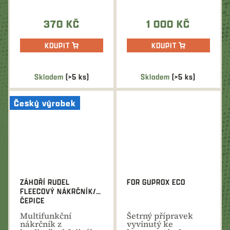
toulkách přírodou....
1000 Kč. Ideální
dárek na...
370 KČ
1 000 KČ
KOUPIT
KOUPIT
Skladem
(>5 ks)
Skladem
(>5 ks)
Český výrobek
ZÁHOŘÍ RUDEL
FOR GUPROX ECO
FLEECOVÝ NÁKRČNÍK/
ČEPICE
Multifunkční
Šetrný přípravek
nákrčník z
vyvinutý ke