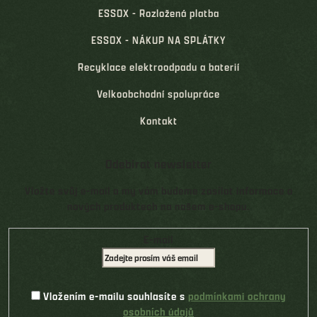
ESSOX - Rozložená platba
ESSOX - NÁKUP NA SPLÁTKY
Recyklace elektroodpadu a baterií
Velkoobchodní spolupráce
Kontakt
Odebírat newsletter
Vložte svůj e-mail a my vám budeme zasílat informace o
nových produktech na našem e-shopu.
E-mail
Vložením e-mailu souhlasíte s
podmínkami ochrany
osobních údajů