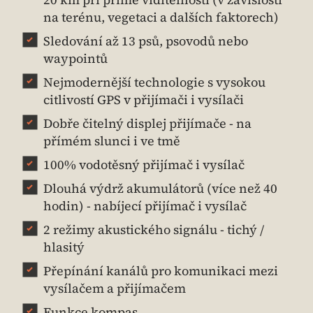
na terénu, vegetaci a dalších faktorech)
Sledování až 13 psů, psovodů nebo
waypointů
Nejmodernější technologie s vysokou
citlivostí GPS v přijímači i vysílači
Dobře čitelný displej přijímače - na
přímém slunci i ve tmě
100% vodotěsný přijímač i vysílač
Dlouhá výdrž akumulátorů (více než 40
hodin) - nabíjecí přijímač i vysílač
2 režimy akustického signálu - tichý /
hlasitý
Přepínání kanálů pro komunikaci mezi
vysílačem a přijímačem
Funkce kompas