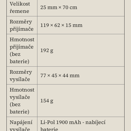
Velikost
25 mm × 70 cm
řemene
Rozměry
119 × 62 × 15 mm
přijímače
Hmotnost
přijímače
192 g
(bez
baterie)
Rozměry
77 × 45 × 44 mm
vysílače
Hmotnost
vysílače
154 g
(bez
baterie)
Napájení
Li-Pol 1900 mAh - nabíjecí
vysílače
baterie