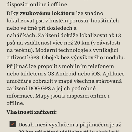
dispozici online i offline.
Díky
zvukovému lokátoru
lze snadno
lokalizovat psa v hustém porostu, houštinách
nebo ve tmě při dosledech a
naháňkách. Zařízení dokáže lokalizovat až 13
psů na vzdálenost více než 20 km (v závislosti
na terénu). Moderní technologie s vynikající
citlivostí GPS. Obojek bez výcvikového modulu.
Přijímač lze propojit s mobilním telefonem
nebo tabletem s OS Android nebo iOS. Aplikace
umožňuje zobrazit v mapě všechna spárovaná
zařízení DOG GPS a jejich podrobné
informace. Mapy jsou k dispozici online i
offline.
Vlastnosti zařízení:
Dosah mezi vysílačem a přijímačem je až
20 km při přímé viditelnosti (v závislosti