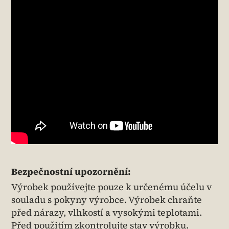
Bezpečnostní upozornění:
Výrobek používejte pouze k určenému účelu v
souladu s pokyny výrobce. Výrobek chraňte
před nárazy, vlhkostí a vysokými teplotami.
Před použitím zkontrolujte stav výrobku.