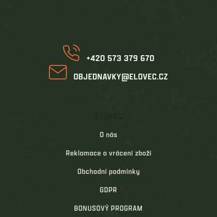
p
a
t
í
+420 573 379 670
OBJEDNAVKY@ELOVEC.CZ
ELOVEC
O nás
Reklamace a vrácení zboží
Obchodní podmínky
GDPR
BONUSOVÝ PROGRAM