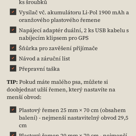
ks šroubků
Vysílač vč. akumulátoru Li-Pol 1900 mAh a
oranžového plastového řemene
Napájecí adaptér duální, 2 ks USB kabelu s
nabíjecím klipsem pro GPS
Šňůrka pro zavěšení přijímače
Návod a záruční list
Přepravní taška
TIP:
Pokud máte malého psa, můžete si
doobjednat užší řemen, který nastavíte na
menší obvod:
Plastový řemen 25 mm × 70 cm (obsahem
balení) - nejmenší nastavitelný obvod 29,5
cm
Plastový řemen 20 mm × 70 cm - nejmenší