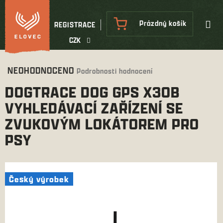
Přejít
na
NÁKUPNÍ
Prázdný košík
REGISTRACE
obsah
KOŠÍK
CZK
Průměrné
NEOHODNOCENO
Podrobnosti hodnocení
hodnocení
DOGTRACE DOG GPS X30B
produktu
je
VYHLEDÁVACÍ ZAŘÍZENÍ SE
0,0
ZVUKOVÝM LOKÁTOREM PRO
z
5
PSY
hvězdiček.
Český výrobek
Český výrobek