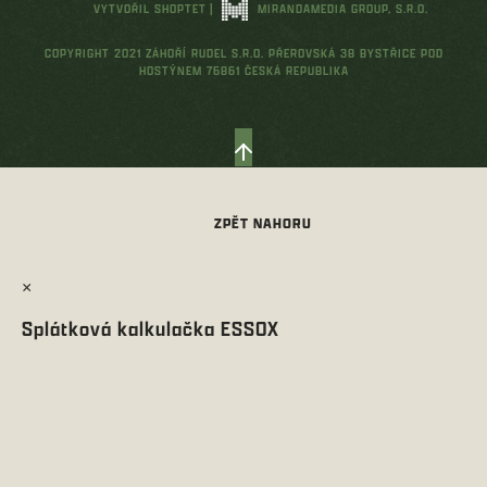
VYTVOŘIL SHOPTET
|
MIRANDAMEDIA GROUP, S.R.O.
COPYRIGHT 2021 ZÁHOŘÍ RUDEL S.R.O. PŘEROVSKÁ 38 BYSTŘICE POD
HOSTÝNEM 76861 ČESKÁ REPUBLIKA
×
Splátková kalkulačka ESSOX