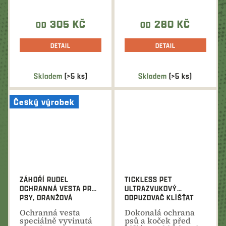
pro společné lovecké
viditelnost při...
akce.
305 KČ
280 KČ
OD
OD
DETAIL
DETAIL
Skladem
(>5 ks)
Skladem
(>5 ks)
Český výrobek
ZÁHOŘÍ RUDEL
TICKLESS PET
OCHRANNÁ VESTA PRO
ULTRAZVUKOVÝ
PSY, ORANŽOVÁ
ODPUZOVAČ KLÍŠŤAT
Ochranná vesta
Dokonalá ochrana
speciálně vyvinutá
psů a koček před