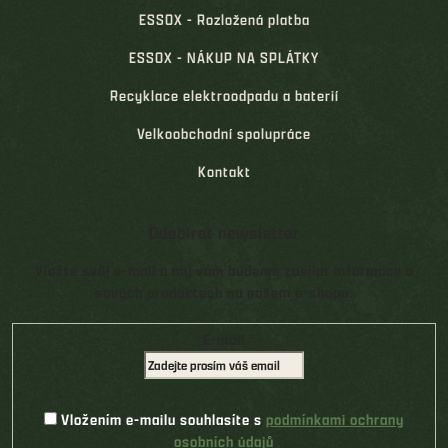
ESSOX - Rozložená platba
ESSOX - NÁKUP NA SPLÁTKY
Recyklace elektroodpadu a baterií
Velkoobchodní spolupráce
Kontakt
Odebírat newsletter
Vložte svůj e-mail a my vám budeme zasílat informace o
nových produktech na našem e-shopu.
E-mail
Vložením e-mailu souhlasíte s
podmínkami ochrany
osobních údajů