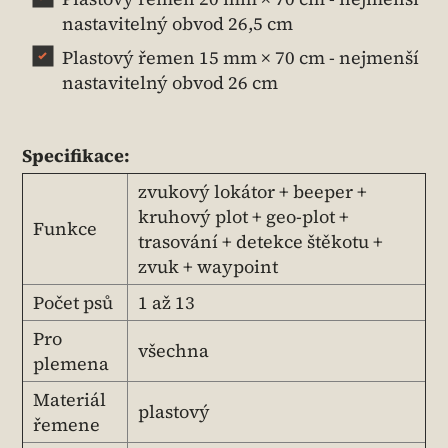
nastavitelný obvod 26,5 cm
Plastový řemen 15 mm × 70 cm - nejmenší
nastavitelný obvod 26 cm
Specifikace:
zvukový lokátor + beeper +
kruhový plot + geo-plot +
Funkce
trasování + detekce štěkotu +
zvuk + waypoint
Počet psů
1 až 13
Pro
všechna
plemena
Materiál
plastový
řemene