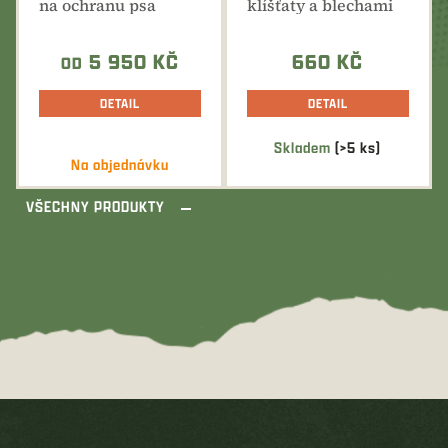
na ochranu psa
klíšťaty a blechami
pracujícího v leči....
5 950 KČ
660 KČ
OD
DETAIL
DETAIL
Skladem
(>5 ks)
Průměrné
Na objednávku
hodnocení
produktu
VŠECHNY PRODUKTY
je
5,0
z
5
hvězdiček.
Z
á