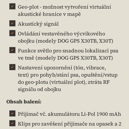
Geo-plot - možnost vytvoření virtuální
akustické hranice v mapě
Akustický signál
Ovládání vestavěného výcvikového
obojku (modely DOG GPS X30TB, X30T)
Funkce světlo pro snadnou lokalizaci psa
ve tmě (modely DOG GPS X30TB, X30T)
Nastavení upozornění (tón, vibrace,
text) pro pohyb/stání psa, opuštění/vstup
do geo-plotu (virtuální plot), ztráta RF
signálu od obojku
Obsah balení:
Přijímač vč. akumulátoru Li-Pol 1900 mAh
Klips pro zavěšení přijímače na opasek a 2