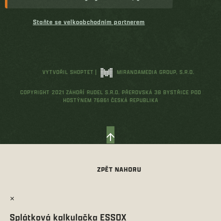
Staňte se velkoobchodním partnerem
VYTVOŘIL SHOPTET
|
MIRANDAMEDIA GROUP, S.R.O.
COPYRIGHT 2021 ZÁHOŘÍ RUDEL S.R.O. PŘEROVSKÁ 38 BYSTŘICE POD
HOSTÝNEM 76861 ČESKÁ REPUBLIKA
×
Splátková kalkulačka ESSOX