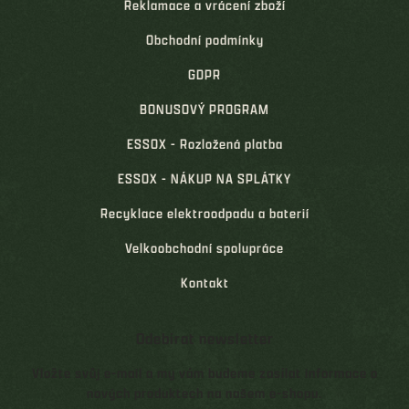
Reklamace a vrácení zboží
Obchodní podmínky
GDPR
BONUSOVÝ PROGRAM
ESSOX - Rozložená platba
ESSOX - NÁKUP NA SPLÁTKY
Recyklace elektroodpadu a baterií
Velkoobchodní spolupráce
Kontakt
Odebírat newsletter
Vložte svůj e-mail a my vám budeme zasílat informace o
nových produktech na našem e-shopu.