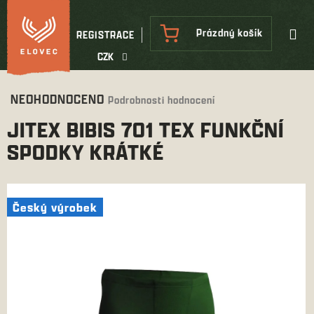
Přejít
na
NÁKUPNÍ
Prázdný košík
REGISTRACE
obsah
KOŠÍK
CZK
Průměrné
NEOHODNOCENO
Podrobnosti hodnocení
hodnocení
JITEX BIBIS 701 TEX FUNKČNÍ
produktu
je
SPODKY KRÁTKÉ
0,0
z
5
hvězdiček.
Český výrobek
Český výrobek