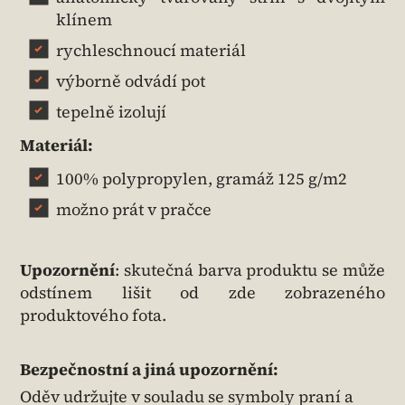
klínem
rychleschnoucí materiál
výborně odvádí pot
tepelně izolují
Materiál:
100% polypropylen, gramáž 125 g/m2
možno prát v pračce
Upozornění
: skutečná barva produktu se může
odstínem lišit od zde zobrazeného
produktového fota.
Bezpečnostní a jiná upozornění:
Oděv udržujte v souladu se symboly praní a