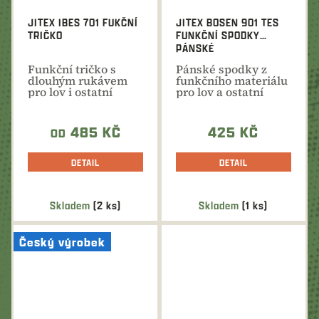
JITEX IBES 701 FUKČNÍ
JITEX BOSEN 901 TES
TRIČKO
FUNKČNÍ SPODKY
PÁNSKÉ
Funkční tričko s
Pánské spodky z
dlouhým rukávem
funkčního materiálu
pro lov i ostatní
pro lov a ostatní
volnočasové aktivity
volnočasové aktivity
485 KČ
425 KČ
OD
DETAIL
DETAIL
Skladem
(2 ks)
Skladem
(1 ks)
Český výrobek