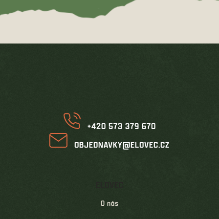
Z
á
p
a
t
í
+420 573 379 670
OBJEDNAVKY@ELOVEC.CZ
ELOVEC
O nás