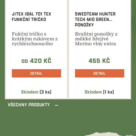
JITEX IBAL 701 TEX
SWEDTEAM HUNTER
FUNKČNÍ TRIČKO
TECH MID GREEN
PONOŽKY
Fukční tričko s
Kvalitní ponožky z
krátkým rukávem z
měkké hřejivé
rychleschnoucího
Merino vlny extra
materiálu pro lov a...
vyztužené na patě a
špičce.
420 KČ
455 KČ
OD
DETAIL
DETAIL
Skladem
(3 ks)
Skladem
(1 ks)
VŠECHNY PRODUKTY