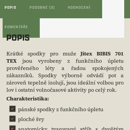
POPIS
PODOBNÉ (3)
HODNOCENÍ
KOMENTÁŘE
POPIS
Krátké spodky pro muže
Jitex BIBIS 701
TEX
jsou vyrobeny z funkčního úpletu
prověřeného léty a řadou spokojených
zákazníků. Spodky výborně odvádí pot a
zároveň tepelně izolují, jsou ideální volbou pro
lov i ostatní volnočasové aktivity po celý rok.
Charakteristika:
pánské spodky z funkčního úpletu
ploché švy
anatomicky tvarovaný střih s dvojitým