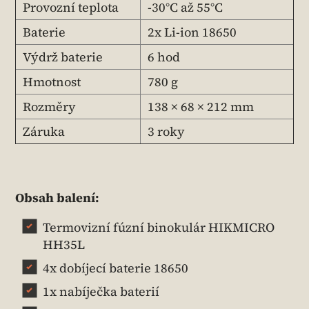
Provozní teplota
-30°C až 55°C
Baterie
2x Li-ion 18650
Výdrž baterie
6 hod
Hmotnost
780 g
Rozměry
138 × 68 × 212 mm
Záruka
3 roky
Obsah balení:
Termovizní fúzní binokulár HIKMICRO
HH35L
4x dobíjecí baterie 18650
1x nabíječka baterií