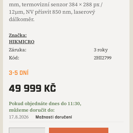
mm, termovizní senzor 384 × 288 px /
12μm, NV přísvit 850 nm, laserový
dálkoměr.
Značka:
HIKMICRO
Záruka
:
3 roky
Kód:
2HI2799
3-5 DNÍ
49 999 KČ
17.8.2026
Možnosti doručení