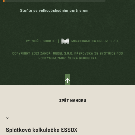
Staňte se velkoobchodním partnerem
VYTVOŘIL SHOPTET
|
MIRANDAMEDIA GROUP, S.R.O.
COPYRIGHT 2021 ZÁHOŘÍ RUDEL S.R.O. PŘEROVSKÁ 38 BYSTŘICE POD
HOSTÝNEM 76861 ČESKÁ REPUBLIKA
×
Splátková kalkulačka ESSOX