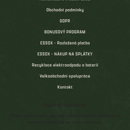
Obchodní podmínky
GDPR
BONUSOVÝ PROGRAM
ESSOX - Rozložená platba
ESSOX - NÁKUP NA SPLÁTKY
Recyklace elektroodpadu a baterií
Velkoobchodní spolupráce
Kontakt
Odebírat newsletter
Vložte svůj e-mail a my vám budeme zasílat informace o
nových produktech na našem e-shopu.