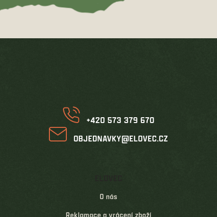
Z
á
p
a
t
í
+420 573 379 670
OBJEDNAVKY@ELOVEC.CZ
ELOVEC
O nás
Reklamace a vrácení zboží