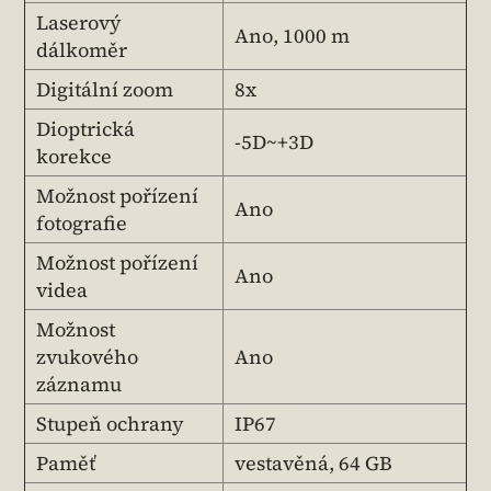
Laserový
Ano, 1000 m
dálkoměr
Digitální zoom
8x
Dioptrická
-5D~+3D
korekce
Možnost pořízení
Ano
fotografie
Možnost pořízení
Ano
videa
Možnost
zvukového
Ano
záznamu
Stupeň ochrany
IP67
Paměť
vestavěná, 64 GB