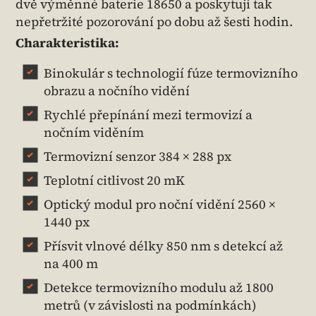
dvě výměnné baterie 18650 a poskytují tak
nepřetržité pozorování po dobu až šesti hodin.
Charakteristika:
Binokulár s technologií fúze termovizního
obrazu a nočního vidění
Rychlé přepínání mezi termovizí a
nočním viděním
Termovizní senzor 384 × 288 px
Teplotní citlivost 20 mK
Optický modul pro noční vidění 2560 ×
1440 px
Přísvit vlnové délky 850 nm s detekcí až
na 400 m
Detekce termovizního modulu až 1800
metrů (v závislosti na podmínkách)