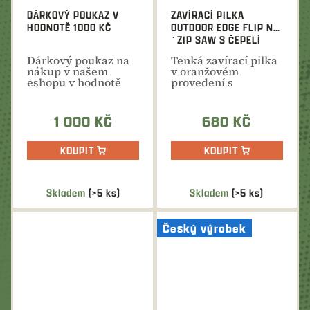
DÁRKOVÝ POUKAZ V
ZAVÍRACÍ PILKA
HODNOTĚ 1000 KČ
OUTDOOR EDGE FLIP N
´ZIP SAW S ČEPELÍ
4,4"
Dárkový poukaz na
Tenká zavírací pilka
nákup v našem
v oranžovém
eshopu v hodnotě
provedení s
1000 Kč. Ideální
kapesním klipem a
dárek na...
nylonovým...
1 000 KČ
680 KČ
KOUPIT
KOUPIT
Skladem
(>5 ks)
Skladem
(>5 ks)
Český výrobek