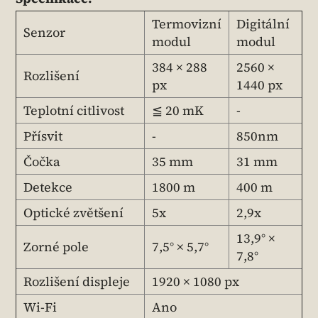
Termovizní
Digitální
Senzor
modul
modul
384 × 288
2560 ×
Rozlišení
px
1440 px
Teplotní citlivost
≦ 20 mK
-
Přísvit
-
850nm
Čočka
35 mm
31 mm
Detekce
1800 m
400 m
Optické zvětšení
5x
2,9x
13,9° ×
Zorné pole
7,5° × 5,7°
7,8°
Rozlišení displeje
1920 × 1080 px
Wi-Fi
Ano