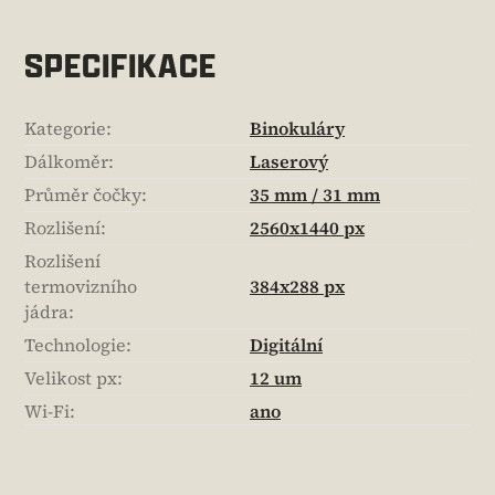
SPECIFIKACE
Kategorie
:
Binokuláry
Dálkoměr
:
Laserový
Průměr čočky
:
35 mm / 31 mm
Rozlišení
:
2560x1440 px
Rozlišení
termovizního
384x288 px
jádra
:
Technologie
:
Digitální
Velikost px
:
12 um
Wi-Fi
:
ano