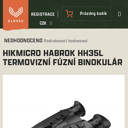
Přejít
na
NÁKUPNÍ
Prázdný košík
REGISTRACE
obsah
KOŠÍK
CZK
Průměrné
NEOHODNOCENO
Podrobnosti hodnocení
hodnocení
HIKMICRO HABROK HH35L
produktu
je
TERMOVIZNÍ FÚZNÍ BINOKULÁR
0,0
z
5
hvězdiček.