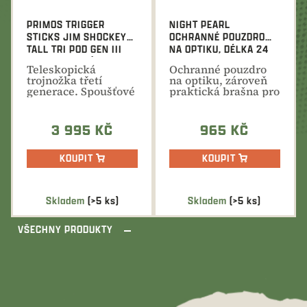
PRIMOS TRIGGER
NIGHT PEARL
STICKS JIM SHOCKEY
OCHRANNÉ POUZDRO
TALL TRI POD GEN III
NA OPTIKU, DÉLKA 24
TELESKOPICKÁ
CM
Teleskopická
Ochranné pouzdro
TROJNOŽKA
trojnožka třetí
na optiku, zároveň
generace. Spoušťové
praktická brašna pro
ovládání, tichý
přenos drobného...
chod,...
3 995 KČ
965 KČ
KOUPIT
KOUPIT
Skladem
(>5 ks)
Skladem
(>5 ks)
VŠECHNY PRODUKTY