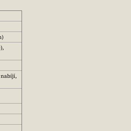
h)
),
nabíjí,