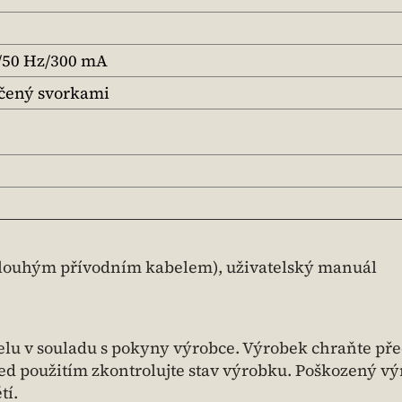
/50 Hz/300 mA
nčený svorkami
dlouhým přívodním kabelem), uživatelský manuál
lu v souladu s pokyny výrobce. Výrobek chraňte př
řed použitím zkontrolujte stav výrobku. Poškozený v
tí.