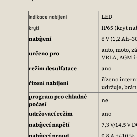
LED
indikace nabíjení
IP65 (kryt na
krytí
nabíjení
6 V (1,2 Ah–3
auto, moto, z
určeno pro
VRLA, AGM i 
režim desulfatace
ano
řízeno intern
řízení nabíjení
udržuje, brán
program pro chladné
ne
počasí
udržovací režim
ano
nabíjecí napětí
7,3 V/14,5 V D
nabíjecí proud
0,8 A +/-10 %