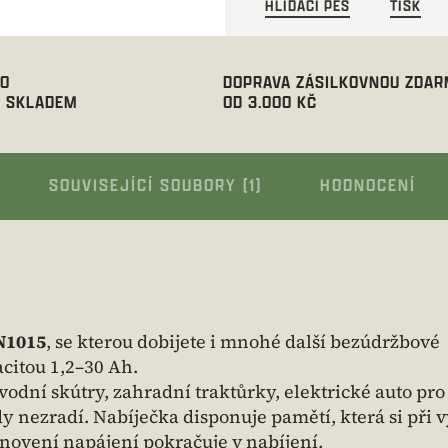
HLÍDACÍ PES
TISK
00
DOPRAVA ZÁSILKOVNOU ZDA
 SKLADEM
OD 3.000 KČ
SOUVISEJÍCÍ SOUBORY (1)
HODNOCENÍ
N1015
, se kterou dobijete i mnohé další bezúdržbové
citou 1,2–30 Ah.
vodní skútry, zahradní traktůrky, elektrické auto pro 
dy nezradí. Nabíječka disponuje pamětí, která si při
novení napájení pokračuje v nabíjení.