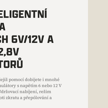
ELIGENTNÍ
A
H 6V/12V A
2,8V
TORŮ
 jejíž pomocí dobijete i mnohé
ulátory s napětím 6 nebo 12 V
Udržovací nabíjení, režim
oti zkratu a přepólování a