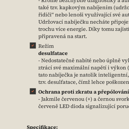
- Kromě bezchybné diagnostiky a aut
také tzv. kapkovým nabíjením (udrž
řidiči“ nebo lenoši využívající své 
Udržovací nabíječku necháte připoje
trochu více energie. Díky tomu zajistí
připravená na start.
Režim
desulfatace
- Nedostatečně nabité nebo úplně vy
ztrácí své maximální napětí i výkon (
tato nabíječka je natolik inteligentn
tzv. desulfatace, čímž lehce poškozen
Ochrana proti zkratu a přepólování
- Jakmile červenou (+) a černou svork
červeně LED dioda signalizující poru
Specifikace: