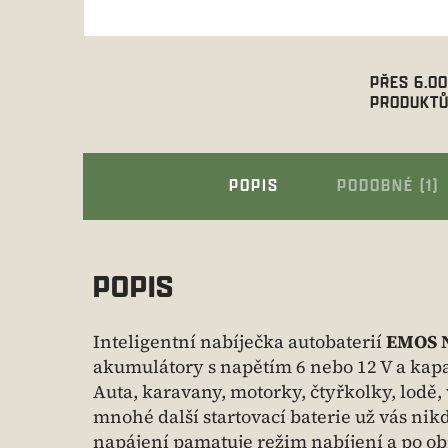
PŘES 6.0
PRODUKTŮ
POPIS
PODOBNÉ (1)
POPIS
Inteligentní nabíječka autobaterií
EMOS 
akumulátory s napětím 6 nebo 12 V a kapa
Auta, karavany, motorky, čtyřkolky, lodě, 
mnohé další startovací baterie už vás nik
napájení pamatuje režim nabíjení a po ob