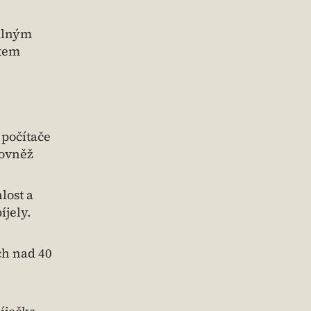
alným
ytem
 počítače
rovněž
lost a
íjely.
ch nad 40