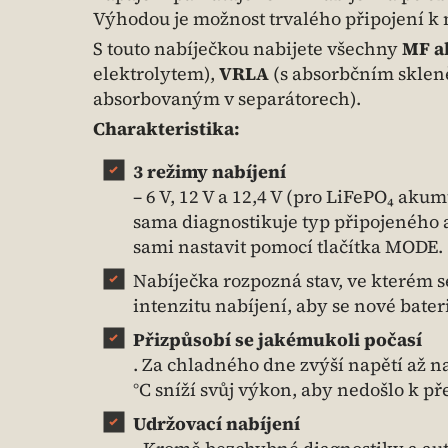
Výhodou je možnost trvalého připojení k 
S touto nabíječkou nabijete všechny
MF a
elektrolytem),
VRLA
(s absorbčním skle
absorbovaným v separátorech).
Charakteristika:
3 režimy nabíjení
– 6 V, 12 V a 12,4 V (pro LiFePO₄ aku
sama diagnostikuje typ připojeného
sami nastavit pomocí tlačítka MODE.
Nabíječka rozpozná stav, ve kterém s
intenzitu nabíjení, aby se nové bateri
Přizpůsobí se jakémukoli počasí
. Za chladného dne zvýší napětí až na
°C sníží svůj výkon, aby nedošlo k p
Udržovací nabíjení