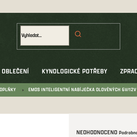
OBLEČENÍ
KYNOLOGICKÉ POTŘEBY
ZPRAC
OPLŇKY
EMOS INTELIGENTNÍ NABÍJEČKA OLOVĚNÝCH 6V/12V
Průměrné
NEOHODNOCENO
Podrobno