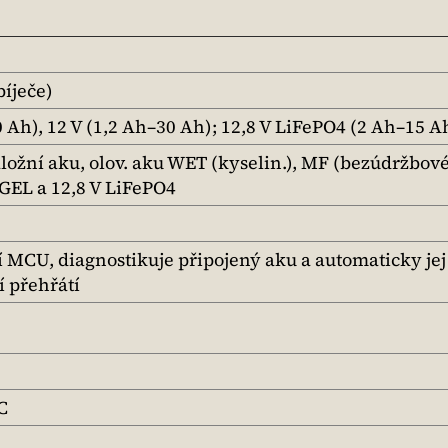
bíječe)
0 Ah), 12 V (1,2 Ah–30 Ah); 12,8 V LiFePO4 (2 Ah–15 A
áložní aku, olov. aku WET (kyselin.), MF (bezúdržbové
GEL a 12,8 V LiFePO4
í MCU, diagnostikuje připojený aku a automaticky jej 
í přehřátí
C