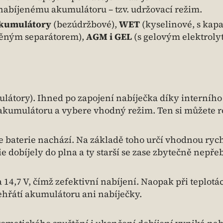
nabíjenému akumulátoru – tzv. udržovací režim.
kumulátory
(bezúdržbové),
WET
(kyselinové, s kap
něným separátorem),
AGM i GEL
(s gelovým elektrol
mulátory). Ihned po zapojení nabíječka díky interního
 akumulátoru a vybere vhodný režim. Ten si můžete 
e baterie nachází. Na základě toho určí vhodnou rych
e dobíjely do plna a ty starší se zase zbytečně nepřeb
 14,7 V, čímž zefektivní nabíjení. Naopak při teplotá
řehřátí akumulátoru ani nabíječky.