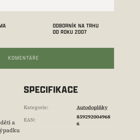
RMA
ODBORNÍK NA TRHU
OD ROKU 2007
KOMENTÁŘE
SPECIFIKACE
Kategorie
:
Autodoplňky
859292004968
EAN
:
děti a
6
 výpadku