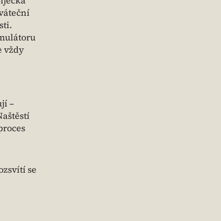
íječka
váteční
ti.
umulátoru
e vždy
jí –
Naštěstí
 proces
zsvítí se