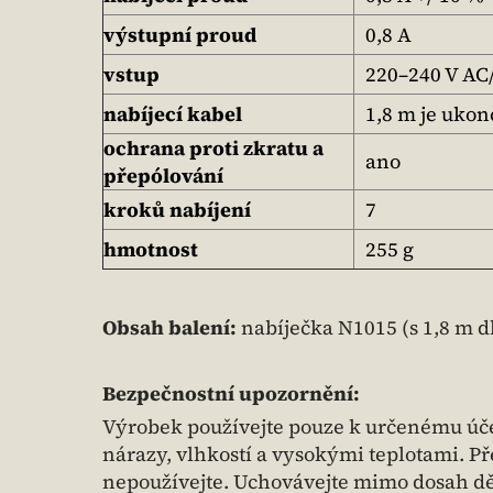
výstupní proud
0,8 A
vstup
220–240 V AC
nabíjecí kabel
1,8 m je uko
ochrana proti zkratu a
ano
přepólování
kroků nabíjení
7
hmotnost
255 g
Obsah balení:
nabíječka N1015 (s 1,8 m 
Bezpečnostní upozornění:
Výrobek používejte pouze k určenému úče
nárazy, vlhkostí a vysokými teplotami. P
nepoužívejte. Uchovávejte mimo dosah dě