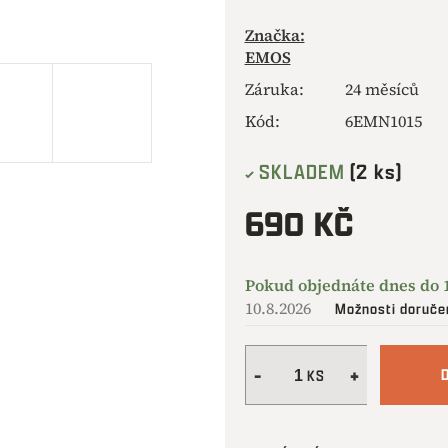
Značka:
EMOS
Záruka
:
24 měsíců
Kód:
6EMN1015
SKLADEM
(2 ks)
690 KČ
Měrná
cena:
10.8.2026
Možnosti doruče