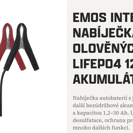
hodnocení
produktu
EMOS INT
je
0,0
NABÍJEČK
z
5
hvězdiček.
OLOVĚNÝC
LIFEP04 1
AKUMULÁ
Nabíječka autobaterií s
další bezúdržbové akum
a kapacitou 1,2–30 Ah. 
desulfatace, ochrana pr
mnoho dalších funkcí.