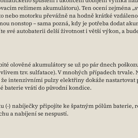
omatického spuštění i ukončení dobíjení vyniká nab
ovacím režimem akumulátoru). Ten ocení zejména „s
auto nebo motorku převážně na hodně krátké vzdálenos
nou nonstop – sama pozná, kdy je potřeba dodat ak
te své autobaterii delší životnost i větší výkon, a bud
bité olověné akumulátory se už po pár dnech poškozu
vlivem tzv. sulfatace). V mnohých případech trvale. 
í, že intenzivními pulzy elektřiny dokáže nastartovat
é baterie vrátí do původní kondice.
u (-) nabíječky připojíte ke špatným pólům baterie, ro
chu a nabíjení se nespustí.