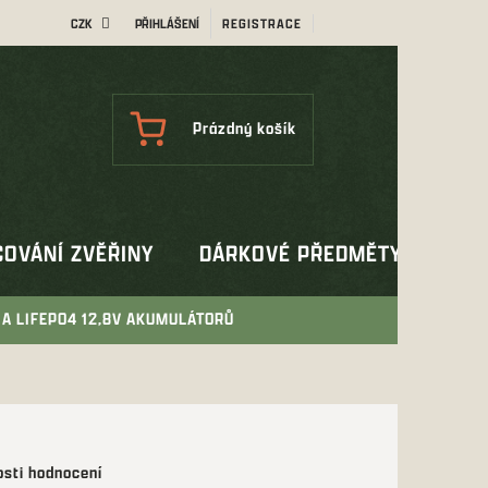
CZK
PŘIHLÁŠENÍ
REGISTRACE
NÁKUPNÍ
Prázdný košík
KOŠÍK
OVÁNÍ ZVĚŘINY
DÁRKOVÉ PŘEDMĚTY
OUT
 A LIFEP04 12,8V AKUMULÁTORŮ
sti hodnocení