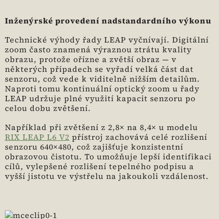
Inženýrské provedení nadstandardního výkonu
Technické výhody řady LEAP vyčnívají. Digitální
zoom často znamená výraznou ztrátu kvality
obrazu, protože ořízne a zvětší obraz — v
některých případech se vyřadí velká část dat
senzoru, což vede k viditelně nižším detailům.
Naproti tomu kontinuální optický zoom u řady
LEAP udržuje plné využití kapacit senzoru po
celou dobu zvětšení.
Například při zvětšení z 2,8× na 8,4× u modelu
RIX LEAP L6 V2
přístroj zachovává celé rozlišení
senzoru 640×480, což zajišťuje konzistentní
obrazovou čistotu. To umožňuje lepší identifikaci
cílů, vylepšené rozlišení tepelného podpisu a
vyšší jistotu ve výstřelu na jakoukoli vzdálenost.