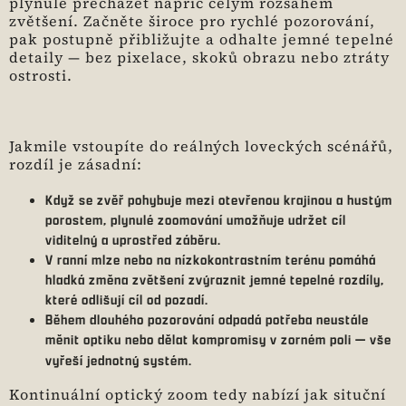
plynule přecházet napříč celým rozsahem
zvětšení. Začněte široce pro rychlé pozorování,
pak postupně přibližujte a odhalte jemné tepelné
detaily — bez pixelace, skoků obrazu nebo ztráty
ostrosti.
Jakmile vstoupíte do reálných loveckých scénářů,
rozdíl je zásadní:
Když se zvěř pohybuje mezi otevřenou krajinou a hustým
porostem, plynulé zoomování umožňuje udržet cíl
viditelný a uprostřed záběru.
V ranní mlze nebo na nízkokontrastním terénu pomáhá
hladká změna zvětšení zvýraznit jemné tepelné rozdíly,
které odlišují cíl od pozadí.
Během dlouhého pozorování odpadá potřeba neustále
měnit optiku nebo dělat kompromisy v zorném poli — vše
vyřeší jednotný systém.
Kontinuální optický zoom tedy nabízí jak situční