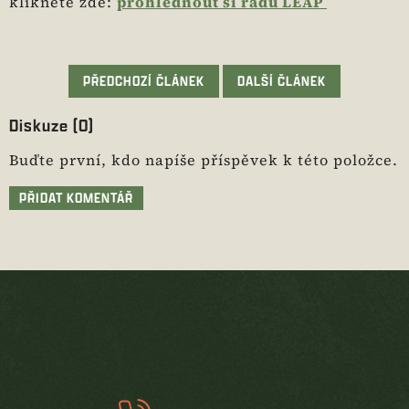
klikněte zde:
prohlédnout si řadu LEAP
PŘEDCHOZÍ ČLÁNEK
DALŠÍ ČLÁNEK
Diskuze (0)
Buďte první, kdo napíše příspěvek k této položce.
PŘIDAT KOMENTÁŘ
Z
á
p
a
t
í