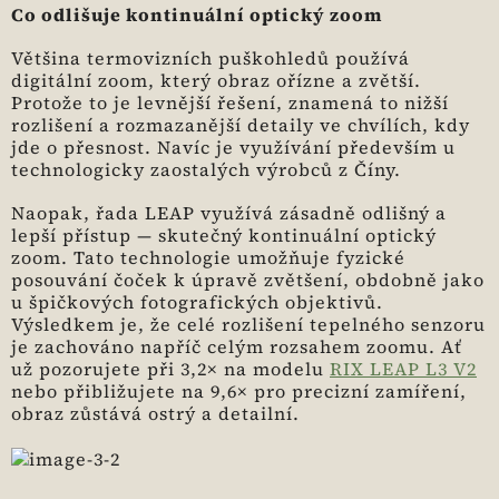
Co odlišuje kontinuální optický zoom
Většina termovizních puškohledů používá
digitální zoom, který obraz ořízne a zvětší.
Protože to je levnější řešení, znamená to nižší
rozlišení a rozmazanější detaily ve chvílích, kdy
jde o přesnost.
Navíc je využívání především u
technologicky zaostalých výrobců z Číny.
Naopak, řada LEAP využívá zásadně odlišný a
lepší přístup — skutečný kontinuální optický
zoom. Tato technologie umožňuje fyzické
posouvání čoček k úpravě zvětšení, obdobně jako
u špičkových fotografických objektivů.
Výsledkem je, že celé rozlišení tepelného senzoru
je zachováno napříč celým rozsahem zoomu. Ať
už pozorujete při 3,2× na modelu
RIX LEAP L3 V2
nebo přibližujete na 9,6× pro precizní zamíření,
obraz zůstává ostrý a detailní.