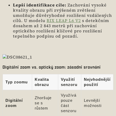
Lepší identifikace cíle:
Zachování vysoké
kvality obrazu při zvýšeném zvětšení
umožňuje důvěryhodné rozlišení vzdálených
cílů. U modelu
RIX LEAP L6 V2
s detekčním
dosahem až 2 843 metrů při zachování
optického rozlišení klíčové pro rozlišení
tepelného podpisu od pozadí.
Digitální zoom vs. optický zoom: zásadní srovnání
Kvalita
Využití
Nejvhodnější
Typ zoomu
obrazu
senzoru
použití
Využívá
Zhoršuje
Digitální
pouze
Levnější
se s
zoom
část
možnosti
růstem
senzoru