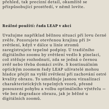
přehled, tak precizní detail, okamžitě se
přizpůsobující prostředí, v němž lovíte.
Reálné použití: řada LEAP v akci
Uvažujme například běžnou situaci při lovu černé
zvěře. Pozorujete otevřenou krajinu při 3×
zvětšení, když v dálce u linie stromů
zaregistrujete tepelné podpisy. U tradičního
digitálního zoomu by zvětšení vedlo k pixelaci,
což ztěžuje rozhodnutí, zda se jedná o černou
zvěř nebo třeba domácí zvíře. S kontinuálním
optickým zoomem řady LEAP uživatelé mohou
hladce přejít na vyšší zvětšení při zachování ostré
kvality obrazu. To umožňuje jasnou vizualizaci
charakteristických tepelných vzorů, přesné
posouzení pohybu a volbu optimálního výstřelu —
vše bez degradace obrazu, jak je běžné u
digitálních zoomů.