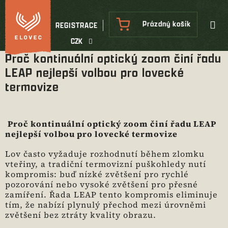
Přejít
na
NÁKUPNÍ
Prázdný košík
REGISTRACE
obsah
KOŠÍK
CZK
Proč kontinuální optický zoom činí řadu
LEAP nejlepší volbou pro lovecké
termovize
Proč kontinuální optický zoom činí řadu LEAP
nejlepší volbou pro lovecké termovize
Lov často vyžaduje rozhodnutí během zlomku
vteřiny, a tradiční termovizní puškohledy nutí
kompromis: buď nízké zvětšení pro rychlé
pozorování nebo vysoké zvětšení pro přesné
zamíření. Řada LEAP tento kompromis eliminuje
tím, že nabízí plynulý přechod mezi úrovněmi
zvětšení bez ztráty kvality obrazu.