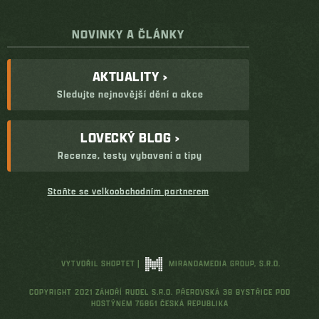
NOVINKY A ČLÁNKY
AKTUALITY ›
Sledujte nejnovější dění a akce
LOVECKÝ BLOG ›
Recenze, testy vybavení a tipy
Staňte se velkoobchodním partnerem
VYTVOŘIL SHOPTET
|
MIRANDAMEDIA GROUP, S.R.O.
COPYRIGHT 2021 ZÁHOŘÍ RUDEL S.R.O. PŘEROVSKÁ 38 BYSTŘICE POD
HOSTÝNEM 76861 ČESKÁ REPUBLIKA