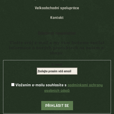
Velkoobchodní spolupráce
Kontakt
Odebírat newsletter
Vložte svůj e-mail a my vám budeme zasílat
informace o nových produktech na našem e-
shopu.
E-mail
Vložením e-mailu souhlasíte s
podmínkami ochrany
osobních údajů
PŘIHLÁSIT SE