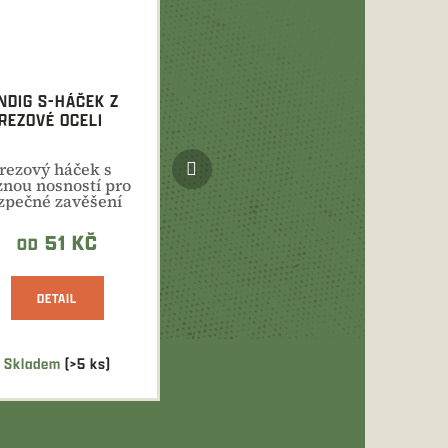
NDIG S-HÁČEK Z
REZOVÉ OCELI
Další
rezový háček s
produkt
znou nosností pro
zpečné zavěšení
řiny do chladící...
51 KČ
OD
DETAIL
Skladem
(>5 ks)