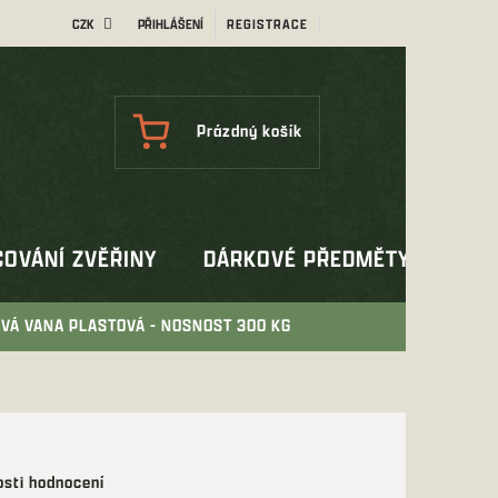
CZK
PŘIHLÁŠENÍ
REGISTRACE
NÁKUPNÍ
Prázdný košík
KOŠÍK
OVÁNÍ ZVĚŘINY
DÁRKOVÉ PŘEDMĚTY
OUT
VÁ VANA PLASTOVÁ - NOSNOST 300 KG
sti hodnocení