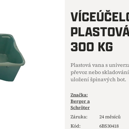
hodnocení
produktu
VÍCEÚČEL
je
0,0
PLASTOVÁ
z
5
hvězdiček.
300 KG
Plastová vana s univerz
převoz nebo skladování
uložení špinavých bot.
Značka:
Berger a
Schröter
Záruka
:
24 měsíců
Kód:
6BS30418