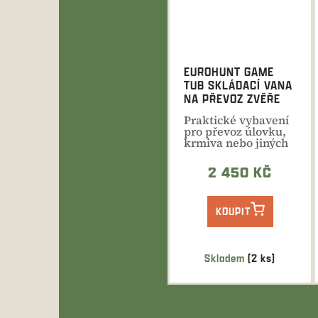
EUROHUNT GAME
TUB SKLÁDACÍ VANA
NA PŘEVOZ ZVĚŘE
Praktické vybavení
pro převoz úlovku,
krmiva nebo jiných
potřeb. Skladná...
2 450 KČ
KOUPIT
Skladem
(2 ks)