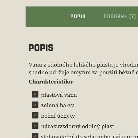
POPIS
PODOBNÉ (7)
POPIS
Vana z odolného lehkého plastu je vhodná
snadno udržuje omytím za použití běžně 
Charakteristika:
plastová vana
zelená barva
boční úchyty
nárazuvzdorný odolný plast
stohovatelná do sebe nebo s víkem na