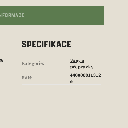
INFORMACE
SPECIFIKACE
se
Vany a
Kategorie
:
přepravky
440000811312
EAN
:
6