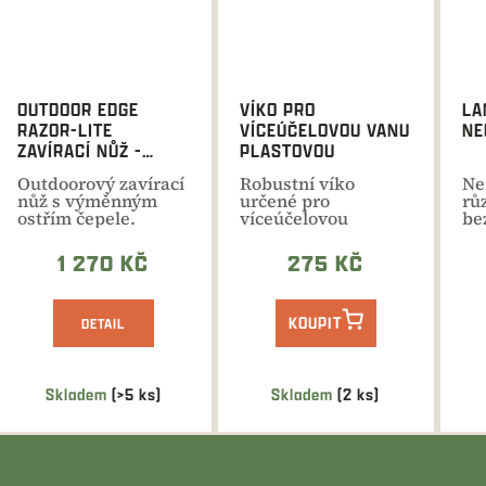
OUTDOOR EDGE
VÍKO PRO
LA
RAZOR-LITE
VÍCEÚČELOVOU VANU
NE
ZAVÍRACÍ NŮŽ -
PLASTOVOU
BLAZE
Outdoorový zavírací
Robustní víko
Ne
nůž s výměnným
určené pro
rů
ostřím čepele.
víceúčelovou
be
Pouzdro s možností
plastovou vanu 35 l
zvě
uchycení...
1 270 KČ
275 KČ
KOUPIT
DETAIL
Skladem
(>5 ks)
Skladem
(2 ks)